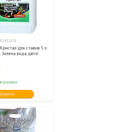
81431828
ристал для ставків 5 л
. Зелена вода, цвіте
 відправки
Купити