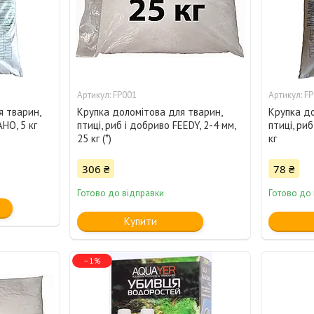
FP001
FP
 тварин,
Крупка доломітова для тварин,
Крупка до
НО, 5 кг
птиці, риб і добриво FEEDY, 2-4 мм,
птиці, ри
25 кг (*)
кг
306 ₴
78 ₴
Готово до відправки
Готово до
Купити
–1%