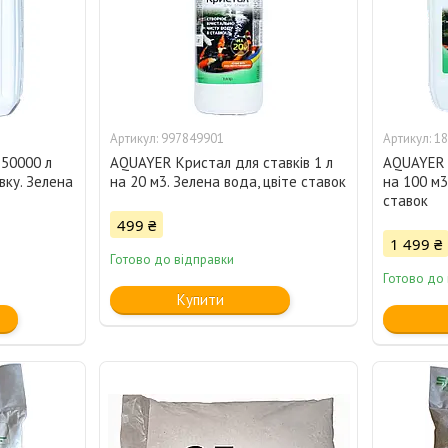
997849901
18
 50000 л
AQUAYER Кристал для ставків 1 л
AQUAYER К
вку. Зелена
на 20 м3. Зелена вода, цвіте ставок
на 100 м3
ставок
499 ₴
1 499 ₴
Готово до відправки
Готово до
Купити