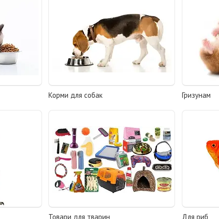
Корми для собак
Гризунам
Товари для тварин
Для риб