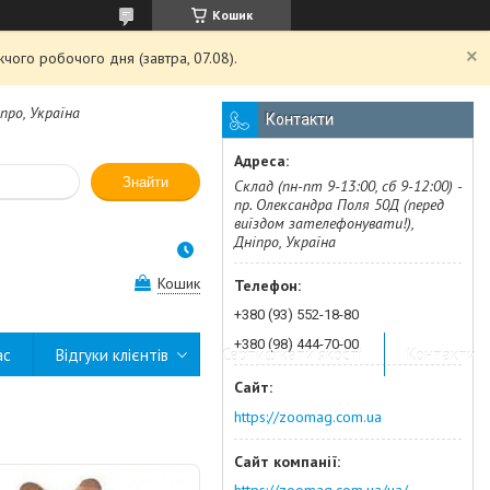
Кошик
чого робочого дня (завтра, 07.08).
про, Україна
Контакти
Знайти
Склад (пн-пт 9-13:00, сб 9-12:00) -
пр. Олександра Поля 50Д (перед
виїздом зателефонувати!),
Дніпро, Україна
Кошик
+380 (93) 552-18-80
+380 (98) 444-70-00
ас
Відгуки клієнтів
Сертифікати якості
Контакти
https://zoomag.com.ua