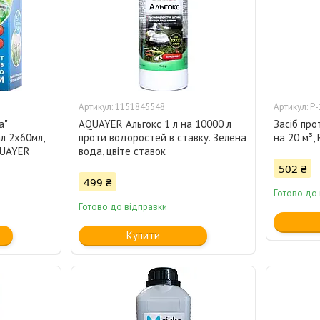
1151845548
Р-
а"
AQUAYER Альгокс 1 л на 10000 л
Засіб про
ал 2х60мл,
проти водоростей в ставку. Зелена
на 20 м³, 
QUAYER
вода, цвіте ставок
502 ₴
499 ₴
Готово до
Готово до відправки
Купити