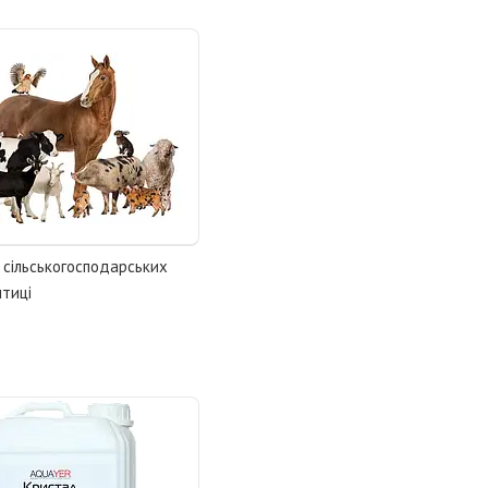
 сільськогосподарських
птиці