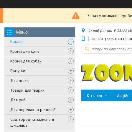
Зараз у компанії неробо
Склад (пн-пт 9-13:00, с
+380 (93) 552-18-80
+3
Каталог
Корми для котів
Корми для собак
Гризунам
Для птахів
Товари для тварин
Каталог
Акційні
Для риб
Для черепах та рептилій
Сад, город та захист від
шкідників