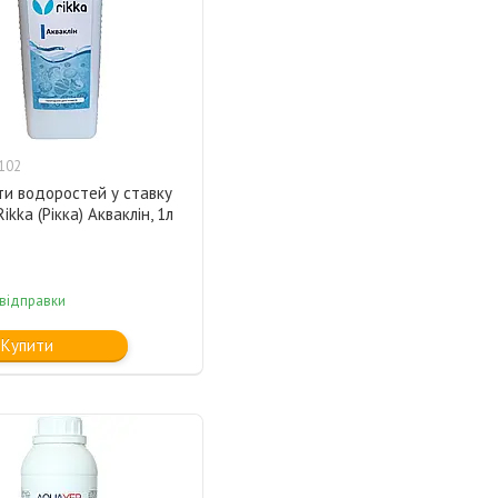
102
ти водоростей у ставку
Rikka (Рікка) Акваклін, 1л
 відправки
Купити