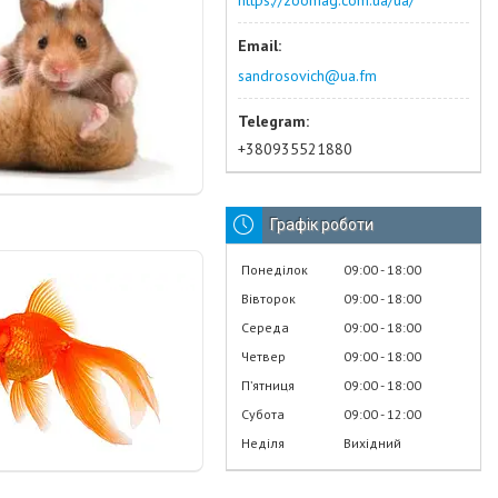
https://zoomag.com.ua/ua/
sandrosovich@ua.fm
+380935521880
Графік роботи
Понеділок
09:00
18:00
Вівторок
09:00
18:00
Середа
09:00
18:00
Четвер
09:00
18:00
Пʼятниця
09:00
18:00
Субота
09:00
12:00
Неділя
Вихідний