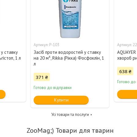
Р-103
22
 у ставку
Засіб проти водоростей у ставку
AQUAYER А
ьгістоп, 1 л
на 20 м³, Rikka (Рікка) Фосфоклін, 1
хвороб ри
л
638 ₴
371 ₴
Готово до
Готово до відправки
Купити
Усі товари та послуги
ZooMag;) Товари для тварин