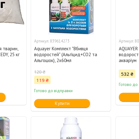
839614273
80
 тварин,
Aquayer Комплект "Вбивця
AQUAYER 
EDY, 25 кг
водоростей" (Альгіцид+СО2 та
водорост
Альгошок), 2х60мл
акваріум
120 ₴
532 ₴
119 ₴
Готово до
Готово до відправки
Купити