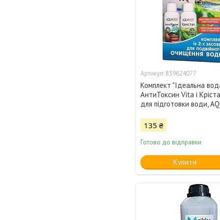
839624077
Комплект "Ідеальна вод
АнтиТоксин Vita і Кріст
для підготовки води, A
135 ₴
Готово до відправки
Купити