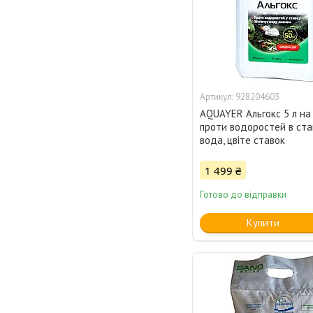
928204603
AQUAYER Альгокс 5 л на
проти водоростей в ста
вода, цвіте ставок
1 499 ₴
Готово до відправки
Купити