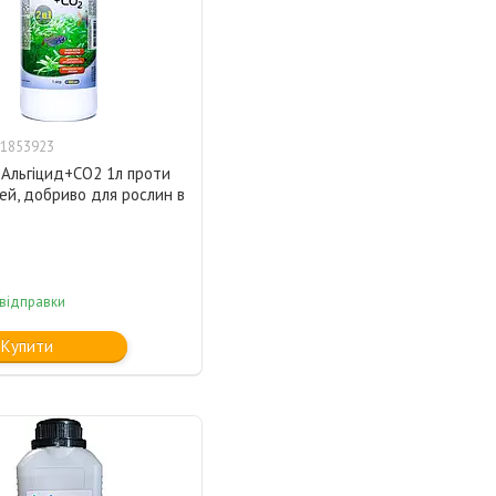
1853923
Альгіцид+СО2 1л проти
ей, добриво для рослин в
 відправки
Купити