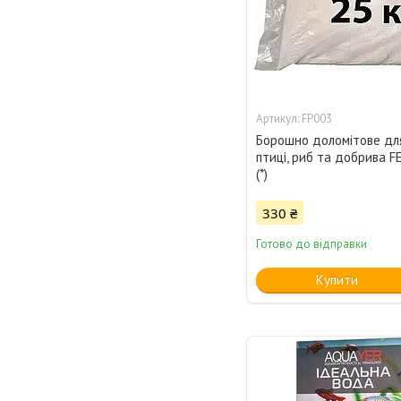
FP003
Борошно доломітове для
птиці, риб та добрива FE
(*)
330 ₴
Готово до відправки
Купити