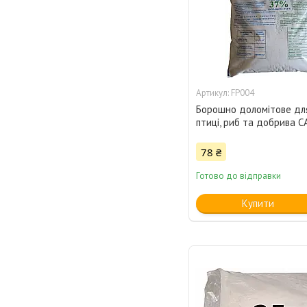
FP004
Борошно доломітове для
птиці, риб та добрива СА
78 ₴
Готово до відправки
Купити