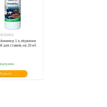
43264054
квамед 1 л, лікування
б для ставків, на 20 м3
 відправки
Купити