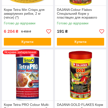
Корм Tetra Min Crisps для
DAJANA Colour Flakes
акваріумних рибок, 2 кг
Спеціальний Корм у
(чіпси) (*)
пластівцях для яскравого
забарвлення 250 мл/50 г
Готово до відправки
Готово до відправки
DP002B(5012)
6 204
191
₴
₴
6 458 ₴
Купити
Купити
Яскраве забарвлення
Корм Tetra PRO Colour Multi-
DAJANA GOLD FLAKES Корм