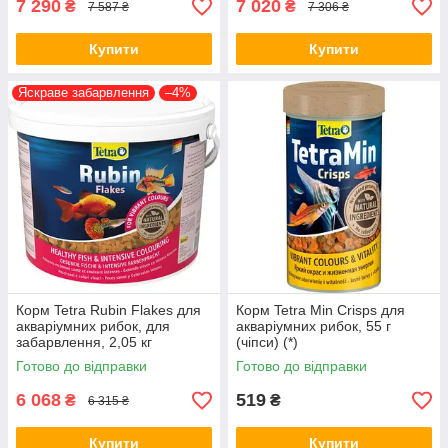
7 290
7 020
₴
₴
7 587 ₴
7 306 ₴
Купити
Купити
Яскраве забарвлення
–4%
Корм Tetra Rubin Flakes для
Корм Tetra Min Crisps для
акваріумних рибок, для
акваріумних рибок, 55 г
забарвлення, 2,05 кг
(чіпси) (*)
(пластівці) (*)
Готово до відправки
Готово до відправки
6 068
519
₴
₴
6 315 ₴
Купити
Купити