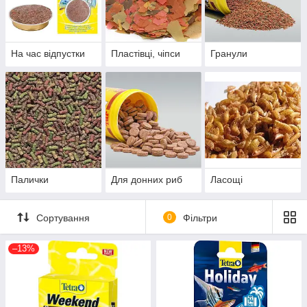
всеїдний або хижий;
розмір рота й розмір частинок;
плаваючий, повільно тонучий або донний формат;
На час відпустки
Пластівці, чіпси
Гранули
вік: мальки, молодь або дорослі риби;
повноцінність раціону та рекомендації виробника.
Один універсальний корм не завжди підходить усім
мешканцям загального акваріума. Якщо види годуються на
різних рівнях, зручно поєднувати кілька форм корму.
Продовження посібника:
нижче товарів — про пластівці,
гранули, таблетки, годування донних риб і ракоподібних,
порцію та зберігання.
Палички
Для донних риб
Ласощі
Сортування
0
Фільтри
–13%