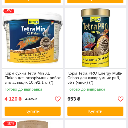
–5%
Корм сухий Tetra Min XL
Корм Tetra PRO Energy Multi-
Flakes для акваріумних рибок
Crisps для акваріумних риб,
в пластівцях 10 л/2,1 кг (*)
55 г (чіпси) (*)
Готово до відправки
Готово до відправки
4 120
653
₴
₴
4 325 ₴
Купити
Купити
–10%