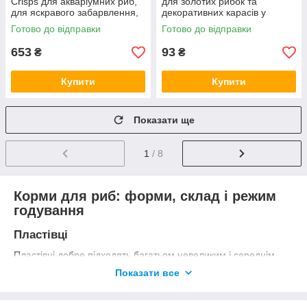
Crisps для акваріумних риб,
для золотих рибок та
для яскравого забарвлення,
декоративних карасів у
55 г (чіпси) (*)
пластівцях 100 мл/20 г
Готово до відправки
Готово до відправки
DP001A(5002)
653
93
₴
₴
Купити
Купити
Показати ще
1
/ 8
Корми для риб: форми, склад і режим
годування
Пластівці
Пластівці добре підходять багатьом невеликим і середнім
рибам, що годуються біля поверхні та в товщі води. Їх легко
Показати все
подрібнити для дрібних риб, але важливо не насипати
забагато за один раз.