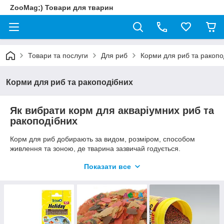
ZooMag;) Товари для тварин
Товари та послуги
Для риб
Корми для риб та ракопо
Корми для риб та ракоподібних
Як вибрати корм для акваріумних риб та
ракоподібних
Корм для риб добирають за видом, розміром, способом
живлення та зоною, де тварина зазвичай годується.
Поверхневим рибам зручні плаваючі пластівці й гранули,
Показати все
видам середнього шару — повільно тонучі корми, донним
рибам, сомам, креветкам і ракоподібним — тонучі таблетки,
гранули або спеціальні донні раціони.
Що враховувати
вид і природний тип живлення: рослиноїдний,