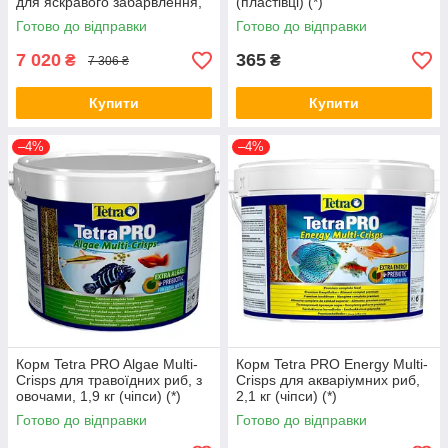
для яскравого забарвлення,
(пластівці) (*)
2,1 кг (чіпси) (*)
Готово до відправки
Готово до відправки
7 020
365
₴
₴
7 306 ₴
Купити
Купити
–4%
–4%
Корм Tetra PRO Algae Multi-
Корм Tetra PRO Energy Multi-
Crisps для травоїдних риб, з
Crisps для акваріумних риб,
овочами, 1,9 кг (чіпси) (*)
2,1 кг (чіпси) (*)
Готово до відправки
Готово до відправки