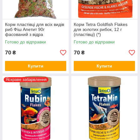
Корм пластівці для всіх видів
Корм Tetra Goldfish Flakes
риб Фіш Апетит 90г
для золотих рибок, 12 г
фасований з відра
(пластівці) (*)
Готово до відправки
Готово до відправки
70
70
₴
₴
Купити
Купити
Яскраве забарвлення