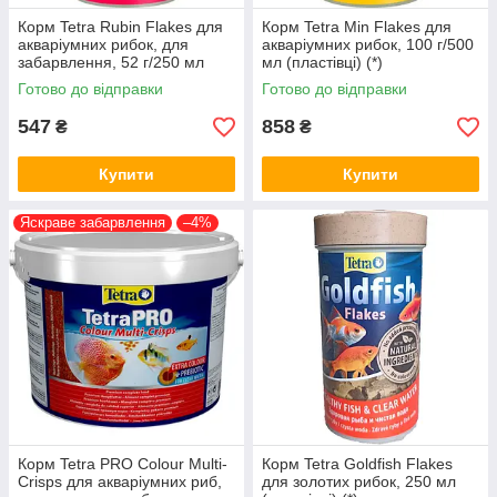
Корм Tetra Rubin Flakes для
Корм Tetra Min Flakes для
акваріумних рибок, для
акваріумних рибок, 100 г/500
забарвлення, 52 г/250 мл
мл (пластівці) (*)
(пластівці) (*)
Готово до відправки
Готово до відправки
547
858
₴
₴
Купити
Купити
Яскраве забарвлення
–4%
Корм Tetra PRO Colour Multi-
Корм Tetra Goldfish Flakes
Crisps для акваріумних риб,
для золотих рибок, 250 мл