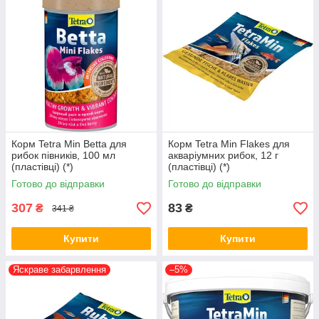
Корм Tetra Min Betta для
Корм Tetra Min Flakes для
рибок півників, 100 мл
акваріумних рибок, 12 г
(пластівці) (*)
(пластівці) (*)
Готово до відправки
Готово до відправки
307
83
₴
₴
341 ₴
Купити
Купити
Яскраве забарвлення
–5%