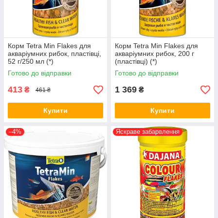
Корм Tetra Min Flakes для
Корм Tetra Min Flakes для
акваріумних рибок, пластівці,
акваріумних рибок, 200 г
52 г/250 мл (*)
(пластівці) (*)
Готово до відправки
Готово до відправки
413
1 369
₴
₴
461 ₴
Купити
Купити
–4%
Яскраве забарвлення