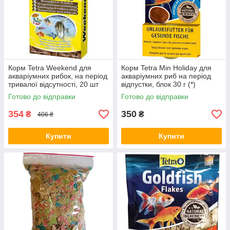
Корм Tetra Weekend для
Корм Tetra Min Holiday для
акваріумних рибок, на період
акваріумних риб на період
тривалої відсутності, 20 шт
відпустки, блок 30 г (*)
(палички) (*)
Готово до відправки
Готово до відправки
354
350
₴
₴
406 ₴
Купити
Купити