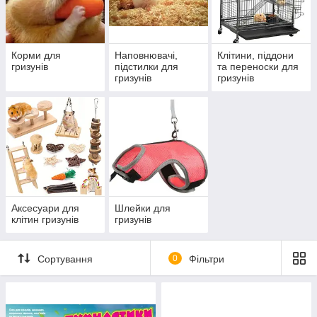
Докладні рекомендації щодо вибору та використання —
нижче, після списку товарів.
Корми для
Наповнювачі,
Клітини, піддони
гризунів
підстилки для
та переноски для
гризунів
гризунів
Аксесуари для
Шлейки для
клітин гризунів
гризунів
Сортування
0
Фільтри