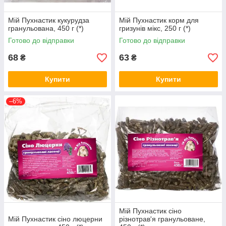
Мій Пухнастик кукурудза
Мій Пухнастик корм для
гранульована, 450 г (*)
гризунів мікс, 250 г (*)
Готово до відправки
Готово до відправки
68
63
₴
₴
Купити
Купити
–6%
Мій Пухнастик сіно
Мій Пухнастик сіно люцерни
різнотрав'я гранульоване,