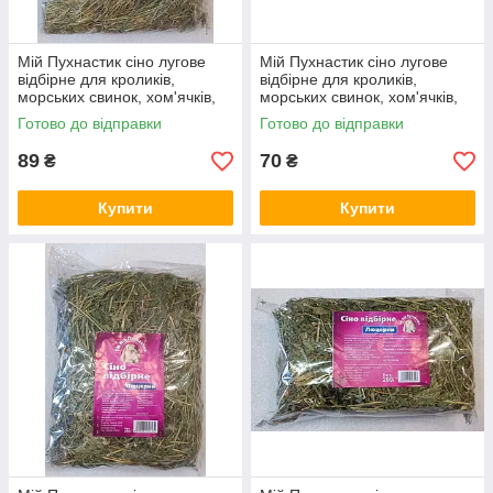
Мій Пухнастик сіно лугове
Мій Пухнастик сіно лугове
відбірне для кроликів,
відбірне для кроликів,
морських свинок, хом'ячків,
морських свинок, хом'ячків,
мишей, щурів та шиншил,
мишей, щурів та шиншил,
Готово до відправки
Готово до відправки
450 г
200 г
89
70
₴
₴
Купити
Купити