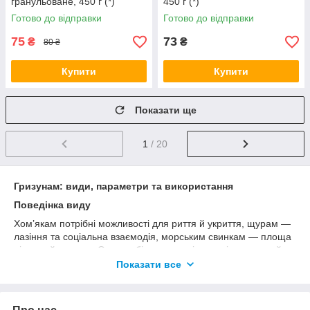
гранульоване, 450 г (*)
450 г (*)
Готово до відправки
Готово до відправки
75
73
₴
₴
80 ₴
Купити
Купити
Показати ще
1
/ 20
Гризунам: види, параметри та використання
Поведінка виду
Хом’якам потрібні можливості для риття й укриття, щурам —
лазіння та соціальна взаємодія, морським свинкам — площа
підлоги й укриття. Один набір аксесуарів не універсальний.
Показати все
Безпека
Колеса, тунелі та будиночки мають відповідати розміру тіла.
Надто маленькі отвори й бігові поверхні змушують тварину