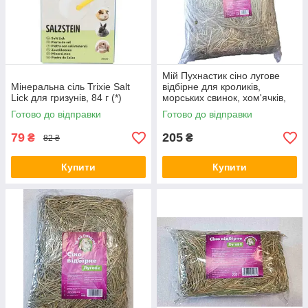
Мій Пухнастик сіно лугове
Мінеральна сіль Trixie Salt
відбірне для кроликів,
Lick для гризунів, 84 г (*)
морських свинок, хом'ячків,
мишей, щурів та шиншил
Готово до відправки
Готово до відправки
47823, 2 кг
79
205
₴
₴
82 ₴
Купити
Купити