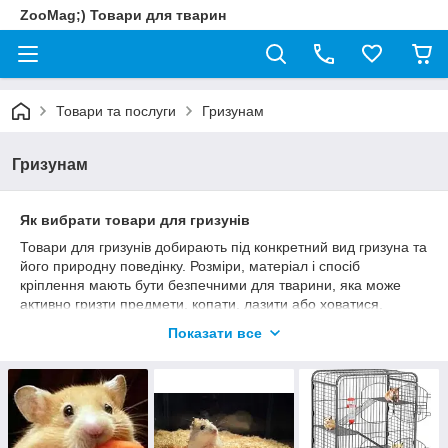
ZooMag;) Товари для тварин
Товари та послуги
Гризунам
Гризунам
Як вибрати товари для гризунів
Товари для гризунів добирають під конкретний вид гризуна та
його природну поведінку. Розміри, матеріал і спосіб
кріплення мають бути безпечними для тварини, яка може
активно гризти предмети, копати, лазити або ховатися.
звіряйте розмір отворів і деталей із розміром
Показати все
тварини;
виключіть гострі краї, небезпечні петлі та м’який
пластик, який легко відгризається великими шматками;
розміщуйте аксесуари так, щоб залишалося
достатньо місця для руху й відпочинку.