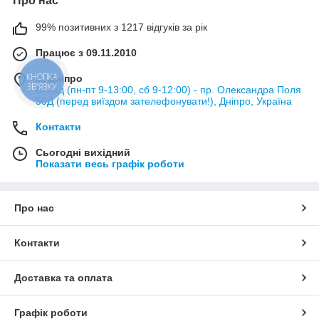
Про нас
неприродно вигинатися.
Гігієна
99% позитивних з 1217 відгуків за рік
Предмети з пористих матеріалів змінюють за сильного
Працює з 09.11.2010
забруднення, багаторазові поверхні регулярно миють і
повністю висушують.
КНОПКА
м. Дніпро
ЗВ'ЯЗКУ
Для категорії «Гризунам» універсального вибору немає:
Склад (пн-пт 9-13:00, сб 9-12:00) - пр. Олександра Поля
50Д (перед виїздом зателефонувати!), Дніпро, Україна
орієнтуйтеся на біологію конкретного виду гризуна та
безпечні розміри.
Контакти
Додаткові орієнтири
Сьогодні вихідний
Залежно від завдання можуть знадобитися «товари для
Показати весь графік роботи
хом'яків», «товари для морських свинок» або «аксесуари для
кроликів». Перевіряйте параметри конкретної позиції: вид
гризуна, розміри, матеріал, безпечність, вентиляція та
особливості утримання.
Про нас
Контакти
Доставка та оплата
Графік роботи