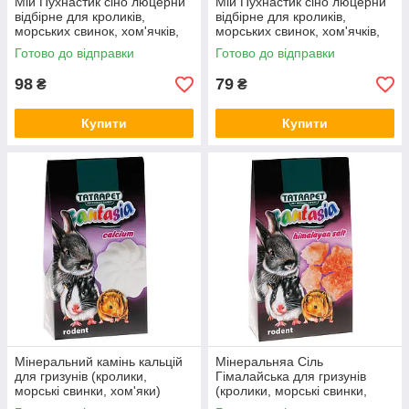
Мій Пухнастик сіно люцерни
Мій Пухнастик сіно люцерни
відбірне для кроликів,
відбірне для кроликів,
морських свинок, хом'ячків,
морських свинок, хом'ячків,
мишей, щурів та шиншил,
мишей, щурів та шиншил,
Готово до відправки
Готово до відправки
450 г
200 г
98
79
₴
₴
Купити
Купити
Мінеральний камінь кальцій
Мінеральняа Сіль
для гризунів (кролики,
Гімалайська для гризунів
морські свинки, хом'яки)
(кролики, морські свинки,
TatraPet Fantasia 30 г 346,15
хом'яки) TatraPet Fantasia