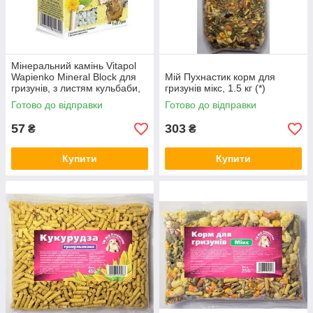
Мінеральний камінь Vitapol
Wapienko Mineral Block для
Мій Пухнастик корм для
гризунів, з листям кульбаби,
гризунів мікс, 1.5 кг (*)
40 г (*)
Готово до відправки
Готово до відправки
57
303
₴
₴
Купити
Купити