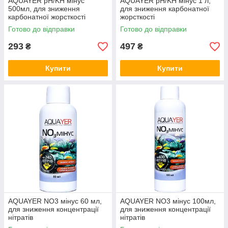
AQUAYER pH/KH мінус
AQUAYER pH/KH мінус 1 л,
500мл, для зниження
для зниження карбонатної
карбонатної жорсткості
жорсткості
Готово до відправки
Готово до відправки
293
497
₴
₴
Купити
Купити
AQUAYER NO3 мінус 60 мл,
AQUAYER NO3 мінус 100мл,
для зниження концентрації
для зниження концентрації
нітратів
нітратів