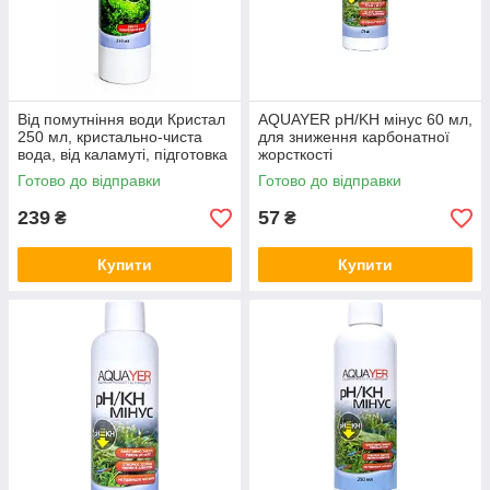
Від помутніння води Кристал
AQUAYER pH/KH мінус 60 мл,
250 мл, кристально-чиста
для зниження карбонатної
вода, від каламуті, підготовка
жорсткості
води, AQUAYER
Готово до відправки
Готово до відправки
239
57
₴
₴
Купити
Купити