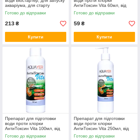
води Біостартер, для запуску
води проти хлорки
акваріума, для старту
АнтиТоксин Vita 60мл, від
AQUAYER, 90 мл на 450 л
важких металів, AQUAYER
Готово до відправки
Готово до відправки
213
59
₴
₴
Купити
Купити
Препарат для підготовки
Препарат для підготовки
води проти хлорки
води проти хлорки
АнтиТоксин Vita 100мл, від
АнтиТоксин Vita 250мл, від
важких металів, AQUAYER
важких металів, AQUAYER
Готово до відправки
Готово до відправки