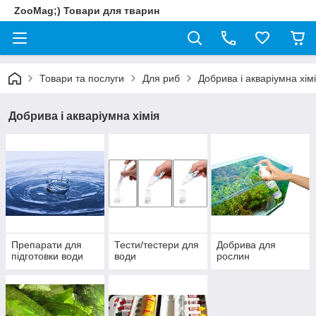
ZooMag;) Товари для тварин
Товари та послуги
Для риб
Добрива і акваріумна хім
Добрива і акваріумна хімія
Препарати для
Тести/тестери для
Добрива для
підготовки води
води
рослин