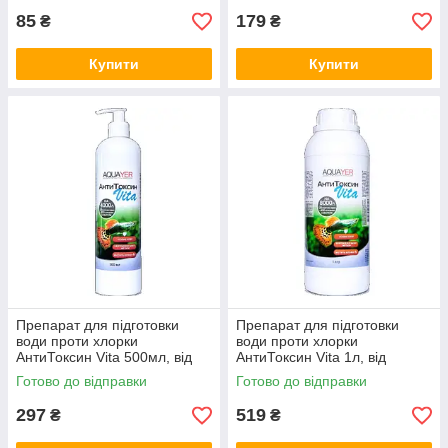
85
179
₴
₴
Купити
Купити
Препарат для підготовки
Препарат для підготовки
води проти хлорки
води проти хлорки
АнтиТоксин Vita 500мл, від
АнтиТоксин Vita 1л, від
важких металів, AQUAYER
важких металів, AQUAYER
Готово до відправки
Готово до відправки
297
519
₴
₴