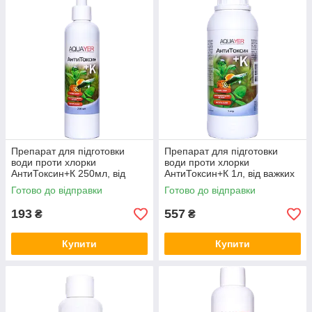
Препарат для підготовки
Препарат для підготовки
води проти хлорки
води проти хлорки
АнтиТоксин+К 250мл, від
АнтиТоксин+К 1л, від важких
важких металів, AQUAYER
металів, AQUAYER
Готово до відправки
Готово до відправки
193
557
₴
₴
Купити
Купити