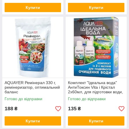
Купити
Купити
AQUAYER Ремінерал 330 г,
Комплект "Ідеальна вода"
ремінеризатор, оптимальний
АнтиТоксин Vita і Крістал
баланс
2х60мл, для підготовки води,
AQUAYER
Готово до відправки
Готово до відправки
188
135
₴
₴
Купити
Купити