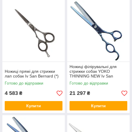
Ножиці філірувальні для
Ножиці прямі для стрижки
стрижки собак YOKO
лап собак Iv San Bernard (*)
THINNING NEW Iv San
Bernard, 18 см (*)
Готово до відправки
Готово до відправки
4 583
21 297
₴
₴
Купити
Купити