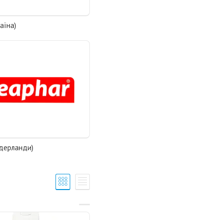
аїна)
ідерланди)