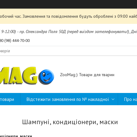
робочий час. Замовлення та повідомлення будуть оброблені з 09:00 най
б 9-12:00) - пр. Олександра Поля 50Д (перед виїздом зателефонувати!), Дні
80 (98) 444-70-00
ZooMag;) Товари для тварин
 товари
Відстежити замовлення по № накладної
Про н
Шампуні, кондиціонери, маски
иціонери, маски