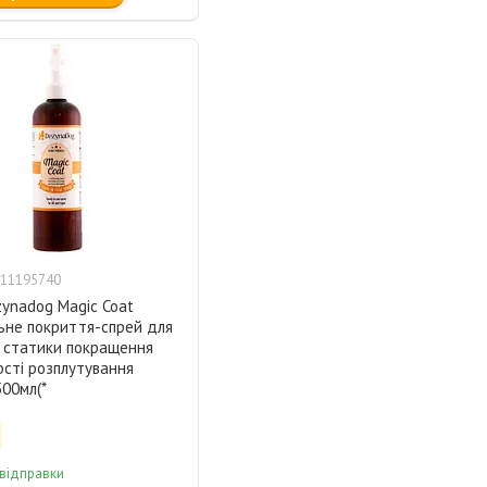
11195740
ynadog Magic Coat
ьне покриття-спрей для
 статики покращення
сті розплутування
500мл(*
 відправки