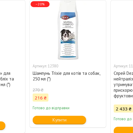
–20%
12380
11
» для
Шампунь Trixie для котів та собак,
Спрей Dez
бліх та
250 мл (*)
нейтраліз
мл (*)
утримува
270 ₴
прискорює
фруктовий
216 ₴
Готово до відправки
2 433 ₴
Готово до
Купити