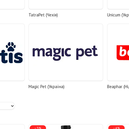
TatraPet (Чехія)
Unicum (Укр
Magic Pet (Україна)
Beaphar (Н
–3%
–4%