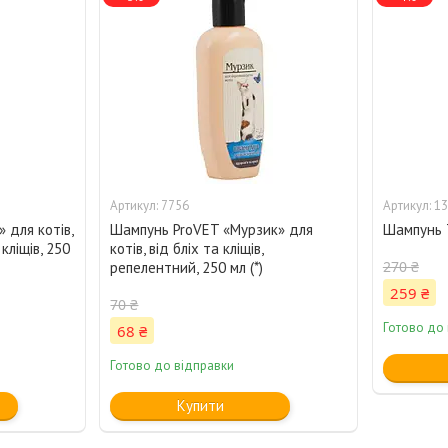
7756
13
 для котів,
Шампунь ProVET «Мурзик» для
Шампунь Tr
кліщів, 250
котів, від бліх та кліщів,
270 ₴
репелентний, 250 мл (*)
259 ₴
70 ₴
Готово до
68 ₴
Готово до відправки
Купити