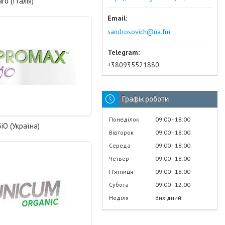
rd (Італія)
sandrosovich@ua.fm
+380935521880
Графік роботи
Понеділок
09:00
18:00
іО (Україна)
Вівторок
09:00
18:00
Середа
09:00
18:00
Четвер
09:00
18:00
Пʼятниця
09:00
18:00
Субота
09:00
12:00
Неділя
Вихідний