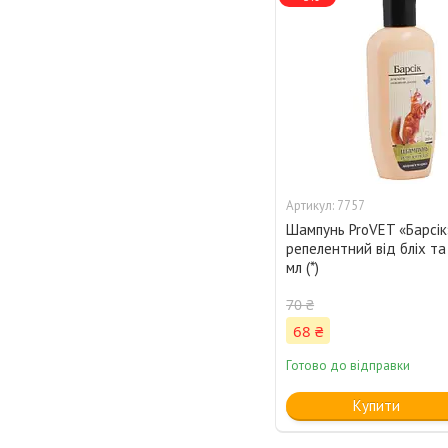
7757
Шампунь ProVET «Барсік»
репелентний від бліх та 
мл (*)
70 ₴
68 ₴
Готово до відправки
Купити