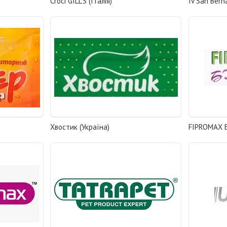
Croci GILL'S (Італія)
Iv San Berna
Хвостик (Україна)
FIPROMAX Б