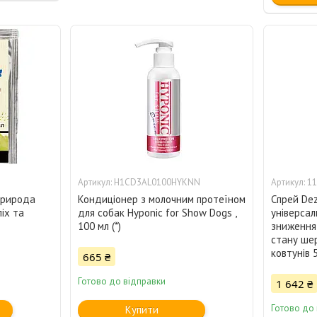
H1CD3AL0100HYKNN
11
Природа
Кондиціонер з молочним протеїном
Спрей Dez
ліх та
для собак Hyponic for Show Dogs ,
універсал
100 мл (*)
зниження
стану шер
ковтунів 
665 ₴
Готово до відправки
1 642 ₴
Готово до
Купити