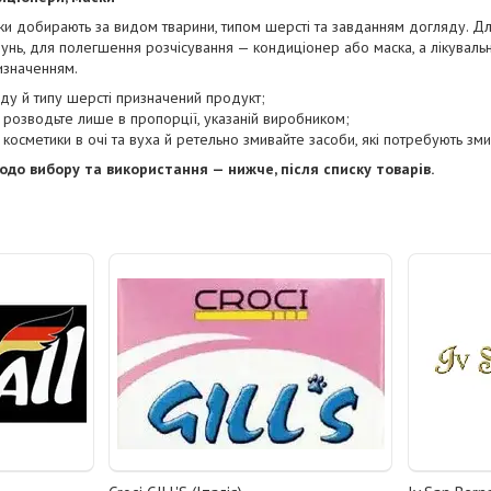
ки добирають за видом тварини, типом шерсті та завданням догляду. Д
нь, для полегшення розчісування — кондиціонер або маска, а лікувальні
изначенням.
иду й типу шерсті призначений продукт;
 розводьте лише в пропорції, указаній виробником;
косметики в очі та вуха й ретельно змивайте засоби, які потребують зми
до вибору та використання — нижче, після списку товарів.