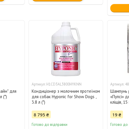
H1CD3AL3800HYKNN
48
айн" для
Кондиціонер з молочним протеїном
Шампунь 
 (*)
для собак Hyponic for Show Dogs ,
«Пупсі» д
3.8 л (*)
кліщів, 15 
8 795 ₴
19 ₴
Готово до відправки
Готово до