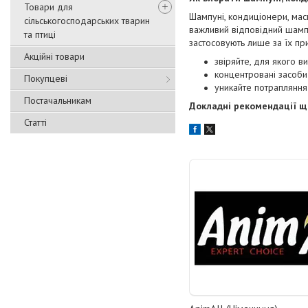
Товари для
Шампуні, кондиціонери, мас
сільськогосподарських тварин
важливий відповідний шампу
та птиці
застосовують лише за їх пр
Акційні товари
звіряйте, для якого в
концентровані засоби
Покупцеві
уникайте потрапляння 
Постачальникам
Докладні рекомендації що
Статті