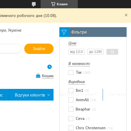
Кошик
ближчого робочого дня (10.08).
про, Україна
Фільтри
Ціна
Знайти
В наявності
Так
582
Кошик
Виробник
8in1
4
ас
Відгуки клієнтів
Сертифікати якості
Контакти
AnimAll
14
Beaphar
2
Ceva
7
Chris Christensen
16