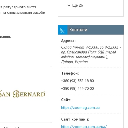
Ще 26
ля регулярного миття
 та спеціалізовані засоби
Контакти
вання.
Склад (пн-пт 9-13:00, сб 9-12:00) -
пр. Олександра Поля 50Д (перед
виїздом зателефонувати!),
Дніпро, Україна
+380 (93) 552-18-80
+380 (98) 444-70-00
https://zoomag.com.ua
https://zoomag.com.ua/ua/