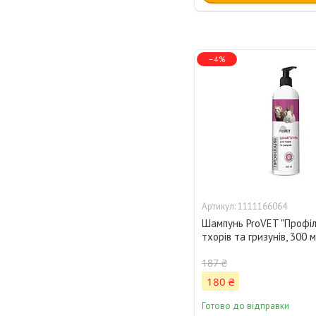
–4%
1111166064
Шампунь ProVET "Профіл
тхорів та гризунів, 300 мл
187 ₴
180 ₴
Готово до відправки