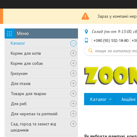
Зараз у компанії не
Склад (пн-пт 9-13:00, с
+380 (93) 552-18-80
+3
Каталог
Корми для котів
Корми для собак
Гризунам
Для птахів
Товари для тварин
Каталог
Акційні
Для риб
Для черепах та рептилій
Сад, город та захист від
шкідників
Як вибрати шампуні, конд