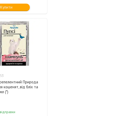
Купити
53
репелентний Природа
ля кошенят, від бліх та
мл (*)
 відправки