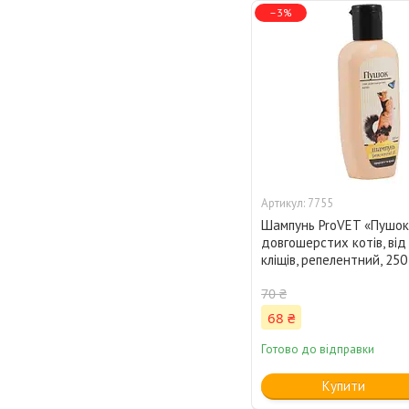
–3%
7755
Шампунь ProVET «Пушок
довгошерстих котів, від 
кліщів, репелентний, 250 
70 ₴
68 ₴
Готово до відправки
Купити