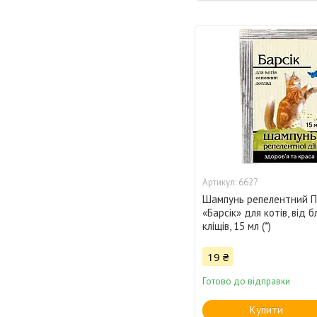
6627
Шампунь репелентний 
«Барсік» для котів, від б
кліщів, 15 мл (*)
19 ₴
Готово до відправки
Купити