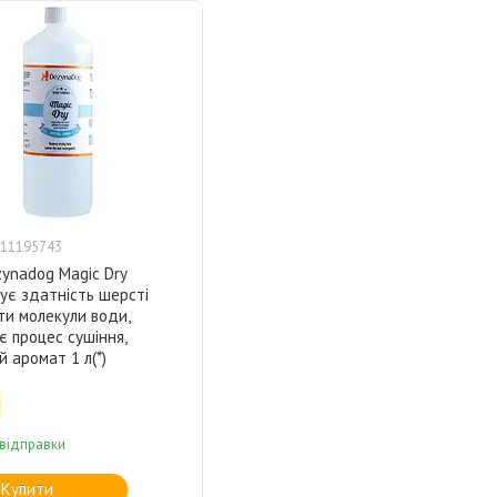
11195743
ynadog Magic Dry
ує здатність шерсті
ти молекули води,
 процес сушіння,
 аромат 1 л(*)
 відправки
Купити