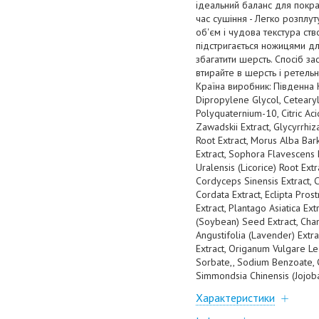
ідеальний баланс для покра
час сушіння - Легко розпл
об'єм і чудова текстура ств
підстригається ножицями д
збагатити шерсть. Спосіб за
втирайте в шерсть і ретель
Країна виробник: Південна Ко
Dipropylene Glycol, Ceteary
Polyquaternium-10, Citric Ac
Zawadskii Extract, Glycyrrhiz
Root Extract, Morus Alba Bar
Extract, Sophora Flavescens 
Uralensis (Licorice) Root Ex
Cordyceps Sinensis Extract, C
Cordata Extract, Eclipta Pros
Extract, Plantago Asiatica Ex
(Soybean) Seed Extract, Cham
Angustifolia (Lavender) Extra
Extract, Origanum Vulgare Lea
Sorbate,, Sodium Benzoate, C
Simmondsia Chinensis (Jojoba
Характеристики