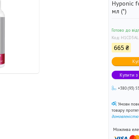
Hyponic f
мл (*)
Готово до від
Код:
H1CD3AL
665 ₴
Ку
Купити з
+380 (93) 5
товару протя
домовленістю