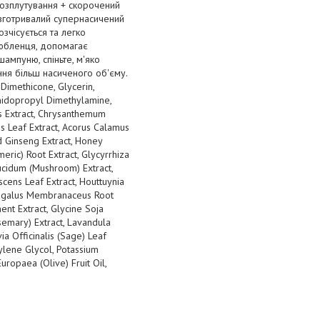
розплутування + скорочений
вготривалий супернасичений
озчісується та легко
любленця, допомагає
шампуню, спіньте, м'яко
ння більш насиченого об'єму.
Dimethicone, Glycerin,
midopropyl Dimethylamine,
is Extract, Chrysanthemum
lis Leaf Extract, Acorus Calamus
d Ginseng Extract, Honey
ric) Root Extract, Glycyrrhiza
Lucidum (Mushroom) Extract,
scens Leaf Extract, Houttuynia
Astragalus Membranaceus Root
ent Extract, Glycine Soja
semary) Extract, Lavandula
ia Officinalis (Sage) Leaf
tylene Glycol, Potassium
ropaea (Olive) Fruit Oil,