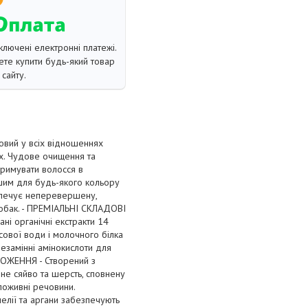
ключені електронні платежі.
те купити будь-який товар
сайту.
овий у всіх відношеннях
х. Чудове очищення та
тримувати волосся в
ішим для будь-якого кольору
зпечує неперевершену,
собак. - ПРЕМІАЛЬНІ СКЛАДОВІ
ані органічні екстракти 14
исової води і молочного білка
незамінні амінокислоти для
ОЖЕННЯ - Створений з
не сяйво та шерсть, сповнену
 поживні речовини.
мелії та аргани забезпечують