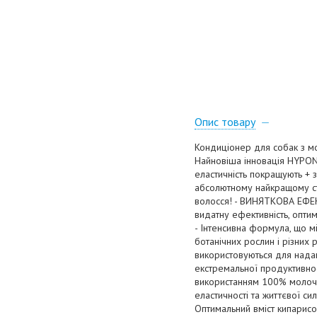
Опис товару
Кондиціонер для собак з м
Найновіша інновація HYPON
еластичність покращують + 
абсолютному найкращому ста
волосся! - ВИНЯТКОВА ЕФЕК
видатну ефективність, опт
- Інтенсивна формула, що мі
ботанічних рослин і різних 
використовуються для надан
екстремальної продуктив
використанням 100% молочн
еластичності та життєвої си
Оптимальний вміст кипарисов