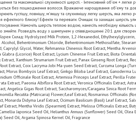
щення та максимальної слухняності шерсті. - Інтенсивний об'єм + легке 
утується без пошкодження волосся. Вражаюче нарощування об'єму та до
орюють густішу, повнішу, м'якшу та слухнянішу легку шерсть, яка легко р
ля ефектного блиску! Ефекти та переваги: Очищає та захищає шерсть у
стосування: Намочіть шерсть теплою водою, нанесіть необхідну кількість 
но змийте. Розведіть воду з шампунем у співвідношенні 20:1 для створе
рея Склад: Hydrolyzed Milk Protein, 1,2-Hexanediol, Ethylhexylglycerin, 
l Alcohol, Behentrimonium Chloride, Behentrimonium Methosulfate, Steara
id, Caprylyl Glycol, Water, Rehmannia Chinensis Root Extract, Mentha Arvens
a Glabra (Licorice) Root Extract, Lycium Chinense Fruit Extract, Biota Orienta
k Extract, Xanthium Strumarium Fruit Extract, Panax Ginseng Root Extract, Re
Root Extract, Coix Lacryma-Jobi Ma-yuen Seed Extract, Curcuma Longa (Turme
tract, Morus Bombycis Leaf Extract, Ginkgo Biloba Leaf Extract, Ganoderma 
nidium Officinale Root Extract, Artemisia Princeps Leaf Extract, Perilla Frute
trata Extract, Paeonia Albiflora Root Extract, Veronica Officinalis Extract, 
tract, Angelica Gigas Root Extract, Saccharomyces/Caragana Sinica Root Ferm
omilla Recutita (Matricaria) Flower/Leaf Extract, Rosmarinus Officinalis (Ro
ct, Monarda Didyma Leaf Extract, Ocimum Basilicum (Basil) Leaf Extract, Salv
f Extract, Mentha Viridis (Spearmint) Extract, Melissa Officinalis Extract, Bu
amellia Japonica Seed Oil, Helianthus Annuus (Sunflower) Seed Oil, Olea Eu
) Seed Oil, Argania Spinosa Kernel Oil, Fragrance