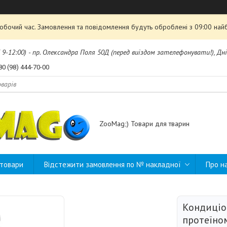
робочий час. Замовлення та повідомлення будуть оброблені з 09:00 най
б 9-12:00) - пр. Олександра Поля 50Д (перед виїздом зателефонувати!), Дні
80 (98) 444-70-00
ZooMag;) Товари для тварин
 товари
Відстежити замовлення по № накладної
Про н
Кондиціо
протеїно