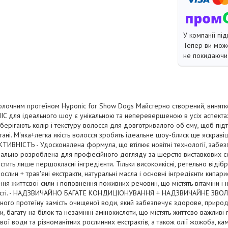
У компанії під
Тепер ви може
не покидаючи 
олочним протеїном Hyponic for Show Dogs Майстерно створений, винятк
IC для ідеального шоу є унікальною та неперевершеною в усіх аспекта
зберігають колір і текстуру волосся для довготривалого об'єму, щоб під
ні. М'яка+легка якість волосся зробить ідеальне шоу-блиск ще яскрав
ТИВНІСТЬ - Удосконалена формула, що втілює новітні технології, забе
имально розроблена для професійного догляду за шерстю виставкових 
стить лише першокласні інгредієнти. Тільки високоякісні, ретельно відібр
рослин + трав'яні екстракти, натуральні масла і основні інгредієнти кипар
ня життєвої сили і поповнення поживних речовин, що містять вітаміни і 
ності. - НАДЗВИЧАЙНО БАГАТЕ КОНДИЦІОНУВАННЯ + НАДЗВИЧАЙНЕ ЗВОЛ
ого протеїну замість очищеної води, який забезпечує здорове, природ
ли, багату на білок та незамінні амінокислоти, що містять життєво важливі
ої води та різноманітних рослинних екстрактів, а також олії жожоба, ка