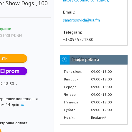
https://zoomag.com.ua/ua/
or Show Dogs , 100
sandrosovich@ua.fm
правки
0100HYKNN
+380935521880
пити
Графік роботи
Понеділок
09:00
18:00
Вівторок
09:00
18:00
52-18-80
Середа
09:00
18:00
Четвер
09:00
18:00
повернення
Пʼятниця
09:00
18:00
гом 14 днів
за
Субота
09:00
12:00
Неділя
Вихідний