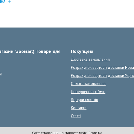
ння
газин "Зоомаг;) Товари для
Покупцеві
Доставка замовлення
Розрахунок вартості доставки Нов
в
Розрахунок вартості доставки Укрп
Оплата замовлення
Повернення і обмін
Відгуки клієнтів
Контакти
Статті
Сайт створений на маркетплейсі
Prom.ua