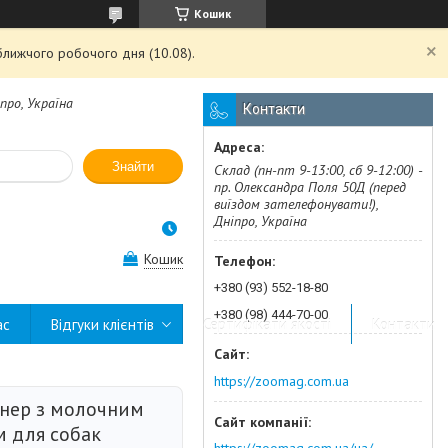
Кошик
ближчого робочого дня (10.08).
про, Україна
Контакти
Знайти
Склад (пн-пт 9-13:00, сб 9-12:00) -
пр. Олександра Поля 50Д (перед
виїздом зателефонувати!),
Дніпро, Україна
Кошик
+380 (93) 552-18-80
+380 (98) 444-70-00
ас
Відгуки клієнтів
Сертифікати якості
Контакти
https://zoomag.com.ua
нер з молочним
м для собак