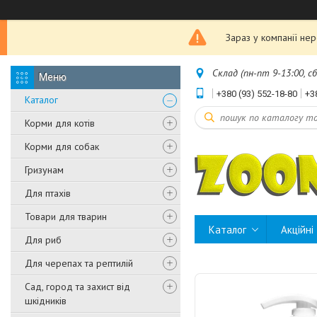
Зараз у компанії не
Склад (пн-пт 9-13:00, с
+380 (93) 552-18-80
+3
Каталог
Корми для котів
Корми для собак
Гризунам
Для птахів
Товари для тварин
Каталог
Акційні
Для риб
Для черепах та рептилій
Сад, город та захист від
шкідників