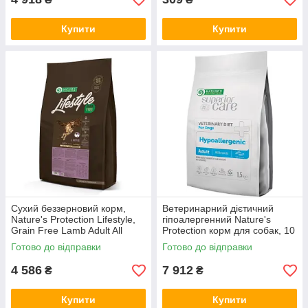
Купити
Купити
Сухий беззерновий корм,
Ветеринарний дієтичний
Nature's Protection Lifestyle,
гіпоалергенний Nature's
Grain Free Lamb Adult All
Protection корм для собак, 10
Breeds (NPLS45674), 10 кг (*)
кг (NPSCVET47579) (*)
Готово до відправки
Готово до відправки
4 586
7 912
₴
₴
Купити
Купити