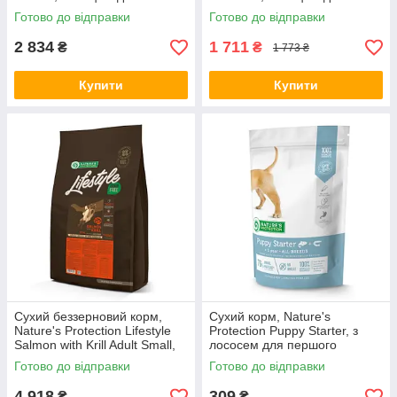
цуценят, 15 кг, ART45637 (*)
контролю ваги, 4 кг,
Готово до відправки
Готово до відправки
NPS45660 (*)
2 834
1 711
₴
₴
1 773 ₴
Купити
Купити
Сухий беззерновий корм,
Сухий корм, Nature's
Nature's Protection Lifestyle
Protection Puppy Starter, з
Salmon with Krill Adult Small,
лососем для першого
10 кг, NPLS45681 (*)
прикорму цуценят, 500 г,
Готово до відправки
Готово до відправки
NPS45721 (*)
4 918
309
₴
₴