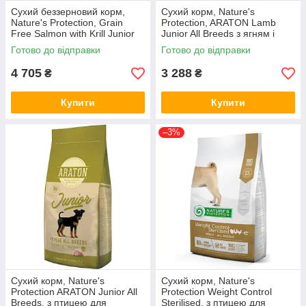
Сухий беззерновий корм,
Сухий корм, Nature's
Nature's Protection, Grain
Protection, ARATON Lamb
Free Salmon with Krill Junior
Junior All Breeds з ягням і
All Breeds, 10 кг (*)
рисом, 15 кг (ART45638) (*)
Готово до відправки
Готово до відправки
4 705
3 288
₴
₴
Купити
Купити
–3%
Сухий корм, Nature's
Сухий корм, Nature's
Protection ARATON Junior All
Protection Weight Control
Breeds, з птицею для
Sterilised, з птицею для