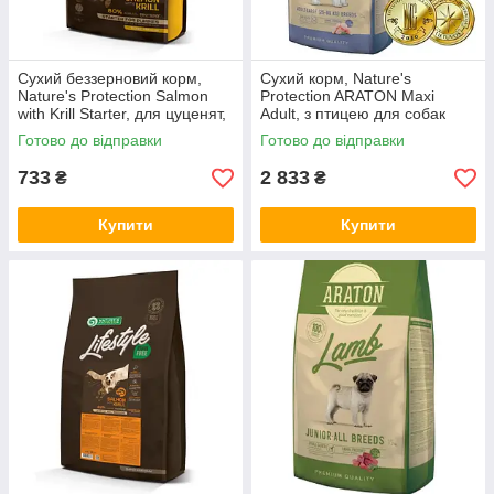
Сухий беззерновий корм,
Сухий корм, Nature's
Nature's Protection Salmon
Protection ARATON Maxi
with Krill Starter, для цуценят,
Adult, з птицею для собак
1,5 кг, NPS45682 (*)
великих порід, 15 кг,
Готово до відправки
Готово до відправки
ART45633 (*)
733
2 833
₴
₴
Купити
Купити