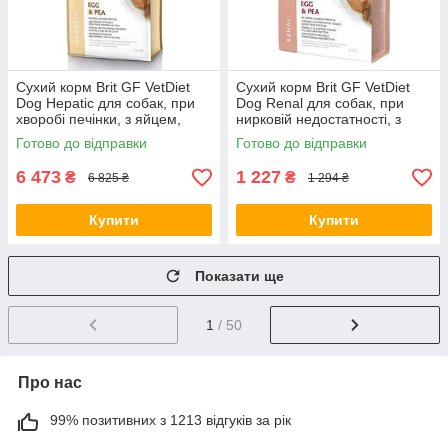
Сухий корм Brit GF VetDiet
Сухий корм Brit GF VetDiet
Dog Hepatic для собак, при
Dog Renal для собак, при
хворобі печінки, з яйцем,
нирковій недостатності, з
горохом, бататом та гречкою,
яйцем, горохом та гречкою, 2
Готово до відправки
Готово до відправки
12 кг (*)
кг (*)
6 473
1 227
₴
₴
6 825 ₴
1 294 ₴
Купити
Купити
Показати ще
1
/ 50
Про нас
99% позитивних з 1213 відгуків за рік