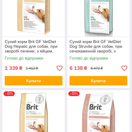
Сухий корм Brit GF VetDiet
Сухий корм Brit GF VetDiet
Dog Hepatic для собак, при
Dog Struvite для собак, при
хворобі печінки, з яйцем,
сечокаменній хворобі, з
горохом, бататом та гречкою,
яйцем, індичкою, горохом и
Готово до відправки
Готово до відправки
2 кг (*)
гречкой, 12 кг (*)
1 339
6 138
₴
₴
1 412 ₴
6 472 ₴
Купити
Купити
–5%
–5%