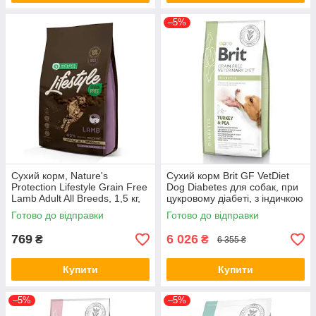
–5%
Сухий корм, Nature's
Сухий корм Brit GF VetDiet
Protection Lifestyle Grain Free
Dog Diabetes для собак, при
Lamb Adult All Breeds, 1,5 кг,
цукровому діабеті, з індичкою
NPLS45673 (*)
та горохом, 12 кг (*)
Готово до відправки
Готово до відправки
769
6 026
₴
₴
6 355 ₴
Купити
Купити
–5%
–5%