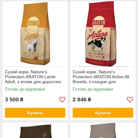
Сухий корм, Nature's
Сухий корм, Nature's
Protection ARATON Lamb
Protection ARATON Active All
Adult, з ягням для дорослих
Breeds, з птицею для
собак, 15 кг, ART47467 (*)
активних собак, 15 кг,
Готово до відправки
Готово до відправки
ART45634 (*)
3 500
2 846
₴
₴
Купити
Купити