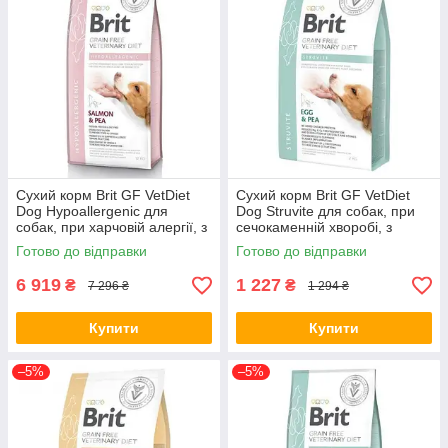
Сухий корм Brit GF VetDiet
Сухий корм Brit GF VetDiet
Dog Hypoallergenic для
Dog Struvite для собак, при
собак, при харчовій алергії, з
сечокаменній хворобі, з
лососем, горохом і гречкою,
яйцем, індичкою, горохом и
Готово до відправки
Готово до відправки
12 кг (*)
гречкой, 2 кг (*)
6 919
1 227
₴
₴
7 296 ₴
1 294 ₴
Купити
Купити
–5%
–5%