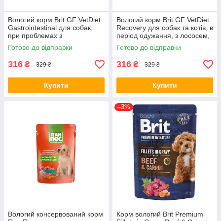
Вологий корм Brit GF VetDiet
Вологий корм Brit GF VetDiet
Gastrointestinal для собак,
Recovery для собак та котів, в
при проблемах з
період одужання, з лососем,
травленням, лосось та
400 г (*)
Готово до відправки
Готово до відправки
горошок, 400 г (*)
316
316
₴
₴
329 ₴
329 ₴
Купити
Купити
–3%
Вологий консервований корм
Корм вологий Brit Premium