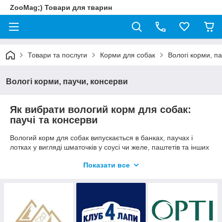
ZooMag;) Товари для тварин
Товари та послуги
Корми для собак
Вологі корми, п
Вологі корми, паучи, консерви
Як вибрати вологий корм для собак:
паучі та консерви
Вологий корм для собак випускається в банках, паучах і
лотках у вигляді шматочків у соусі чи желе, паштетів та інших
текстур. Під час вибору важливо відрізняти повнораціонний
Показати все
вологий корм від додаткового продукту, враховувати вік
собаки, калорійність і розмір порції.
Що перевірити
вік і розмір тварини;
повнораціонний чи додатковий статус;