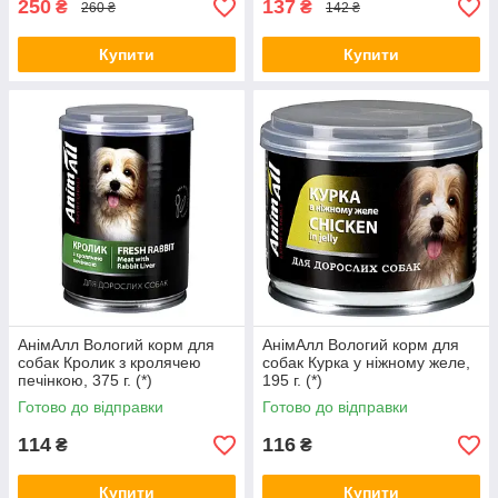
250
137
₴
₴
260 ₴
142 ₴
Купити
Купити
АнімАлл Вологий корм для
АнімАлл Вологий корм для
собак Кролик з кролячею
собак Курка у ніжному желе,
печінкою, 375 г. (*)
195 г. (*)
Готово до відправки
Готово до відправки
114
116
₴
₴
Купити
Купити