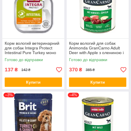
Корм вологий ветеринарний
Корм вологий для собак
для собак Integra Protect
Animonda GranCarno Adult
Intestinal Pure Turkey моно
Deer with Apple з олениною і
індичка, при порушенні
яблуком, 800 г (*)
Готово до відправки
Готово до відправки
роботи ШКТ, 150 г (*)
137
370
₴
₴
142 ₴
385 ₴
Купити
Купити
–3%
–4%