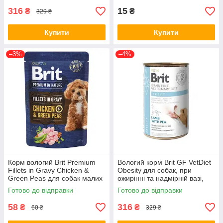
316
15
₴
₴
329 ₴
Купити
Купити
–3%
–4%
Корм вологий Brit Premium
Вологий корм Brit GF VetDiet
Fillets in Gravy Chicken &
Obesity для собак, при
Green Peas для собак малих
ожирінні та надмірній вазі,
порід філе в соусі курка і
ягня та горошок, 400 г (*)
Готово до відправки
Готово до відправки
горошок 85 г (*)
58
316
₴
₴
60 ₴
329 ₴