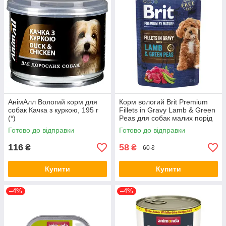
АнімАлл Вологий корм для
Корм вологий Brit Premium
собак Качка з куркою, 195 г
Fillets in Gravy Lamb & Green
(*)
Peas для собак малих порід
філе в соусі ягня і зелений
Готово до відправки
Готово до відправки
горошок 85 г (*)
116
58
₴
₴
60 ₴
Купити
Купити
–4%
–4%