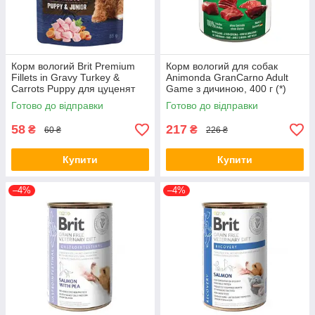
Корм вологий Brit Premium
Корм вологий для собак
Fillets in Gravy Turkey &
Animonda GranCarno Adult
Carrots Puppy для цуценят
Game з дичиною, 400 г (*)
малих порід філе в соусі
Готово до відправки
Готово до відправки
індичка і морква 85 г (*)
58
217
₴
₴
60 ₴
226 ₴
Купити
Купити
–4%
–4%