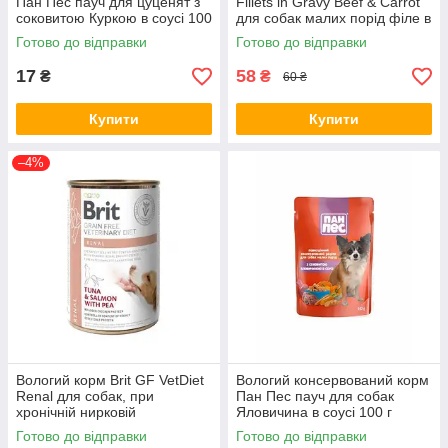
Пан Пес пауч для цуценят з
Fillets in Gravy Beef & Carrot
соковитою Куркою в соусі 100
для собак малих порід філе в
г
соусі яловичина і морква 85 г
Готово до відправки
Готово до відправки
(*)
17
58
₴
₴
60 ₴
Купити
Купити
–4%
Вологий корм Brit GF VetDiet
Вологий консервований корм
Renal для собак, при
Пан Пес пауч для собак
хронічній нирковій
Яловичина в соусі 100 г
недостатності, тунець, лосось
Готово до відправки
Готово до відправки
та горошок, 400 г (*)