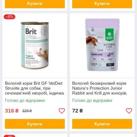
Купити
Купити
–4%
Вологий корм Brit GF VetDiet
Вологий беззерновий корм
Struvite для собак, при
Nature's Protection Junior
сечокам'яній хворобі, індичка
Rabbit and Krill для юніорів,
та горошок, 400 г (*)
85 г (NPSC47912) (*)
Готово до відправки
Готово до відправки
316
72
₴
₴
329 ₴
Купити
Купити