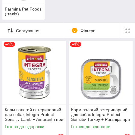
Farmina Pet Foods
(Італія)
Сортування
0
Фільтри
–4%
–4%
Корм вологий ветеринарний
Корм вологий ветеринарний
для собак Integra Protect
для собак Integra Protect
Sensitiv Lamb + Amaranth при
Sensitiv Turkey + Parsnips при
харчовій непереносимості,
харчовій непереносимості,
Готово до відправки
Готово до відправки
ягня/пастернак, 400 г
індичка/пастернак,