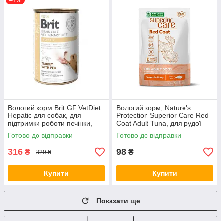
–4%
Вологий корм Brit GF VetDiet
Вологий корм, Nature's
Hepatic для собак, для
Protection Superior Care Red
підтримки роботи печінки,
Coat Adult Tuna, для рудої
індичка та горошок, 400 г (*)
шерсті, 70 г, UNINPSC70011
Готово до відправки
Готово до відправки
(*)
316
98
₴
₴
329 ₴
Купити
Купити
Показати ще