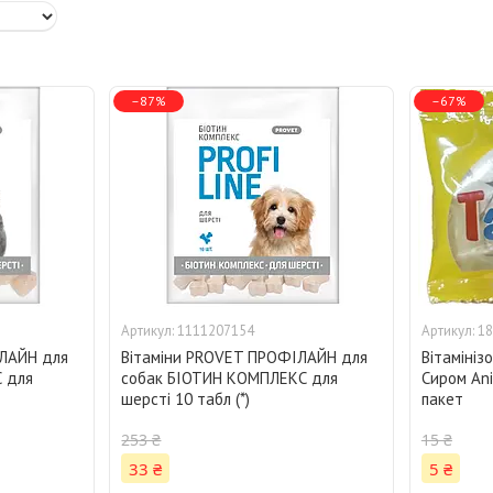
–87%
–67%
1111207154
18
ІЛАЙН для
Вітаміни PROVET ПРОФІЛАЙН для
Вітамінізо
 для
собак БІОТИН КОМПЛЕКС для
Сиром Ani
шерсті 10 табл (*)
пакет
253 ₴
15 ₴
33 ₴
5 ₴