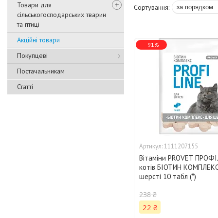
Товари для
сільськогосподарських тварин
та птиці
Акційні товари
–91%
Покупцеві
Постачальникам
Статті
1111207155
Вітаміни PROVET ПРОФ
котів БІОТИН КОМПЛЕКС
шерсті 10 табл (*)
238 ₴
22 ₴