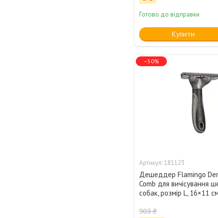
Готово до відправки
Купити
–50%
181123
Дешеддер Flamingo Dem
Comb для вичісування ше
собак, розмір L, 16×11 см
903 ₴