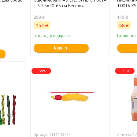
L-3 2,5x40-65 см Веселка
T001A XS
258 ₴
115 ₴
152 ₴
68 ₴
Готово до відправки
Готово до
Купити
–39%
–39%
1111139788
17