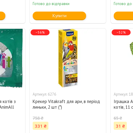
Готово до відправки
Готово до
Купити
–56%
–52%
6276
18
я котів з
Крекер Vitakraft для ари, в період
Іграшка A
AnimAll
линьки, 2 шт (*)
котів, 11 
758 ₴
65 ₴
331 ₴
31 ₴