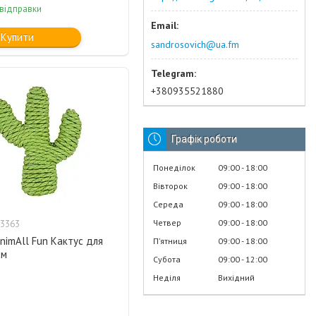
 відправки
Купити
sandrosovich@ua.fm
+380935521880
Графік роботи
Понеділок
09:00
18:00
Вівторок
09:00
18:00
Середа
09:00
18:00
Четвер
09:00
18:00
3363
nimAll Fun Кактус для
Пʼятниця
09:00
18:00
см
Субота
09:00
12:00
Неділя
Вихідний