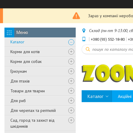
Зараз у компанії неробо
Склад (пн-пт 9-13:00, с
+380 (93) 552-18-80
+3
Каталог
Корми для котів
Корми для собак
Гризунам
Для птахів
Товари для тварин
Каталог
Акційні
Для риб
Для черепах та рептилій
Сад, город та захист від
шкідників