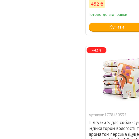
452 ₴
Готово до відправки
Купити
–42%
1778480335
Підгузки S для собак-су
індикатором вологості 
ароматом персика (цуце