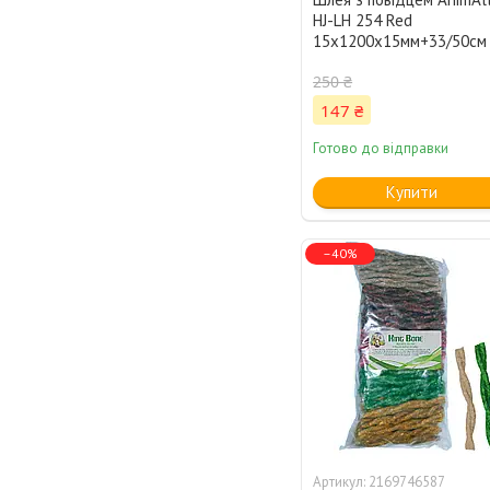
HJ-LH 254 Red
15х1200х15мм+33/50см
250 ₴
147 ₴
Готово до відправки
Купити
–40%
2169746587