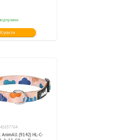
 відправки
Купити
41637764
AnimAll (9142) HL-C-