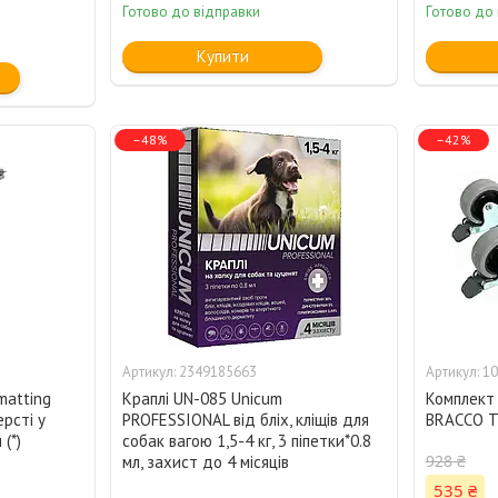
Готово до відправки
Готово до
Купити
–48%
–42%
2349185663
10
atting
Краплі UN-085 Unicum
Комплект 
рсті у
PROFESSIONAL від бліх, кліщів для
BRACCO TR
 (*)
собак вагою 1,5-4 кг, 3 піпетки*0.8
928 ₴
мл, захист до 4 місяців
535 ₴