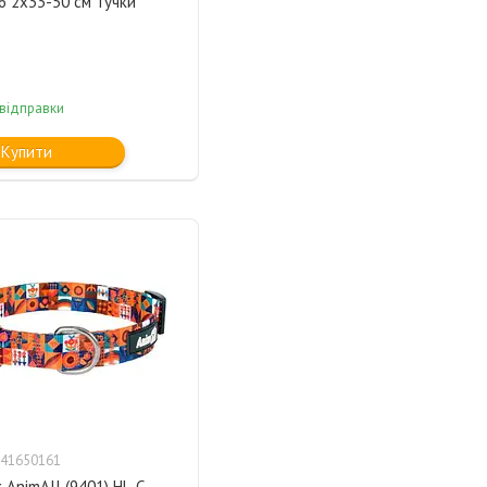
6 2x33-50 см Тучки
 відправки
Купити
41650161
AnimAll (9401) HL-C-