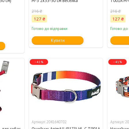
50 см)
M-3 2x33-50 см Веселка
T001A M-
216 ₴
216 ₴
127 ₴
127 ₴
Готово до відправки
Готово до
Купити
–41%
–41%
2041640702
20
l для собак
Ошейник AnimAll (9173) HL-C-T001A
Нашийник 