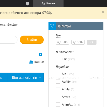
Кошик
чого робочого дня (завтра, 07.08).
про, Україна
Фільтри
Ціна
Знайти
В наявності
Так
4555
Кошик
Виробник
8in1
22
ас
Відгуки клієнтів
Сертифікати якості
Контакти
Agility
80
Amity
2
Amtra
50
AnimAll
118