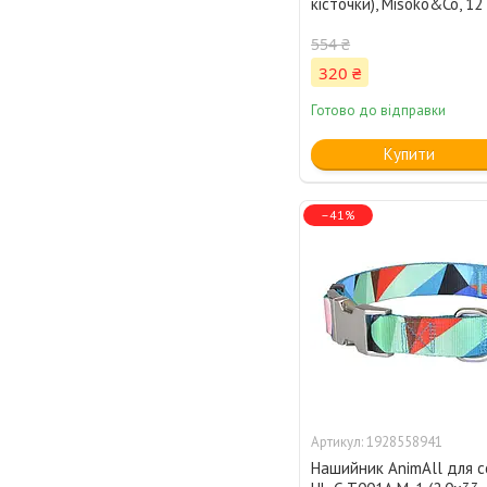
кісточки), Misoko&Co, 12
554 ₴
320 ₴
Готово до відправки
Купити
–41%
1928558941
Нашийник AnimAll для с