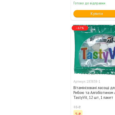
Готово до відправки
Купити
–67%
183838-1
Вітамінізовані ласощі дл
Рибою та Алгобіотином 
TastyVit, 12 шт, 1 пакет
15 ₴
5 ₴