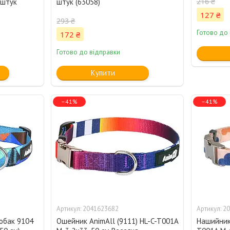
216 ₴
 штук
штук (63058)
127 ₴
293 ₴
Готово до
172 ₴
Готово до відправки
Купити
–41%
–41%
2041623682
20
обак 9104
Ошейник AnimAll (9111) HL-C-T001A
Нашийник 