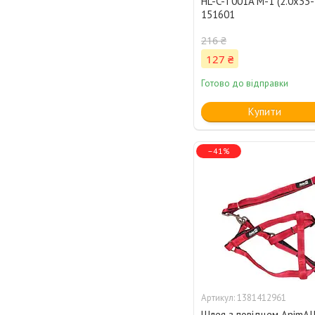
HL-C-T001A M-1 (2.0х33-
151601
216 ₴
127 ₴
Готово до відправки
Купити
–41%
1381412961
Шлея з повідцем AnimAl