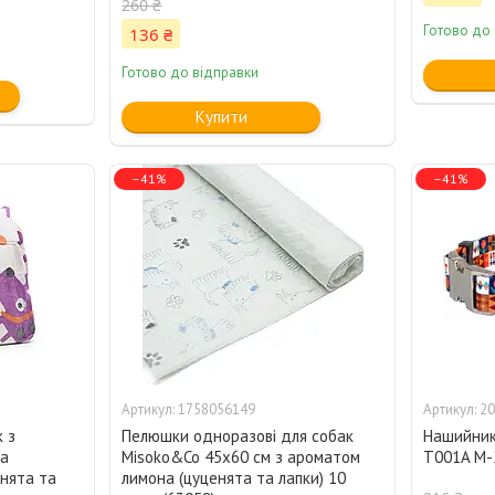
260 ₴
Готово до
136 ₴
Готово до відправки
Купити
–41%
–41%
1758056149
20
к з
Пелюшки одноразові для собак
Нашийник 
та
Misoko&Co 45х60 см з ароматом
T001A M-
нята та
лимона (цуценята та лапки) 10