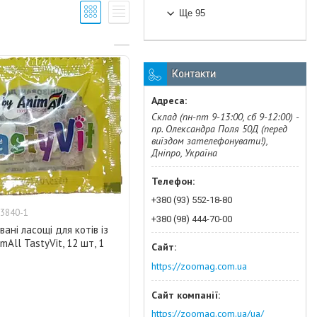
Ще 95
Контакти
Склад (пн-пт 9-13:00, сб 9-12:00) -
пр. Олександра Поля 50Д (перед
виїздом зателефонувати!),
Дніпро, Україна
+380 (93) 552-18-80
3840-1
+380 (98) 444-70-00
вані ласощі для котів із
mAll TastyVit, 12 шт, 1
https://zoomag.com.ua
https://zoomag.com.ua/ua/