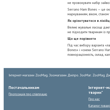
не провокувати набір зайвої
Serrano Ham Bones — це окр
маркуванням, віком, станом
Як орієнтуватися в ліній
Великі жувальні ласощі даю
не підходити тваринам із 
Що ще порівняти
Під час вибору варіанта «л
Bones» і «снеки Serrano Ha
повнораціонність, склад, кал
Інтернет-магазин ZooMag. Зоомагазин Дніпро. ЗооМаг. ZooMag Дн
Постачальникам
Інтернет-ма
тварин"
Пропозиція про співпрацю
Про нас
Каталог товарі