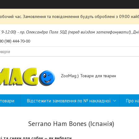
робочий час. Замовлення та повідомлення будуть оброблені з 09:00 най
б 9-12:00) - пр. Олександра Поля 50Д (перед виїздом зателефонувати!), Дні
80 (98) 444-70-00
ZooMag;) Товари для тварин
 товари
Відстежити замовлення по № накладної
Про н
Serrano Ham Bones (Іспанія)
і та снеки для собак — як вибрати