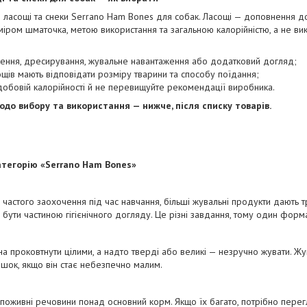
ні ласощі та снеки Serrano Ham Bones для собак. Ласощі — доповнення до
іром шматочка, метою використання та загальною калорійністю, а не ви
чення, дресирування, жувальне навантаження або додатковий догляд;
сощів мають відповідати розміру тварини та способу поїдання;
добовій калорійності й не перевищуйте рекомендації виробника.
до вибору та використання — нижче, після списку товарів.
атегорію «Serrano Ham Bones»
частого заохочення під час навчання, більші жувальні продукти дають тр
 бути частиною гігієнічного догляду. Це різні завдання, тому один форм
а проковтнути цілими, а надто тверді або великі — незручно жувати. Жу
шок, якщо він стає небезпечно малим.
поживні речовини понад основний корм. Якщо їх багато, потрібно пере