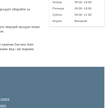
Четвер
09:00
18:00
Пʼятниця
09:00
18:00
продукт обирайте за
Субота
09:00
12:00
Неділя
Вихідний
адто твердий продукт може
ом.
ні палички Serrano Ham
ми: вид і вік тварини,
а пошта
ошта