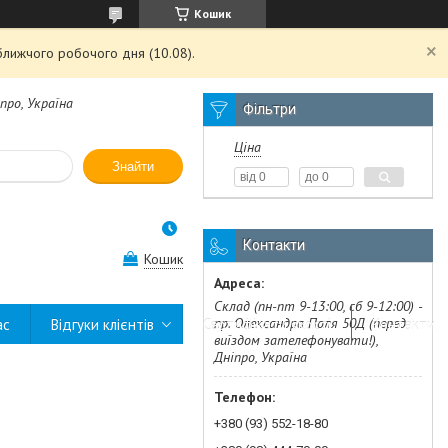
Кошик
ближчого робочого дня (10.08).
про, Україна
Фільтри
Ціна
Знайти
Контакти
Кошик
Склад (пн-пт 9-13:00, сб 9-12:00) -
пр. Олександра Поля 50Д (перед
ас
Відгуки клієнтів
Сертифікати якості
Контакти
виїздом зателефонувати!),
Дніпро, Україна
+380 (93) 552-18-80