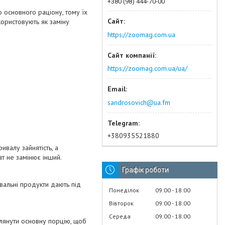
+380 (98) 444-70-00
 основного раціону, тому їх
користовують як заміну
https://zoomag.com.ua
https://zoomag.com.ua/ua/
sandrosovich@ua.fm
+380935521880
ивалу зайнятість, а
ат не замінює інший.
Графік роботи
вальні продукти дають під
Понеділок
09:00
18:00
Вівторок
09:00
18:00
Середа
09:00
18:00
глянути основну порцію, щоб