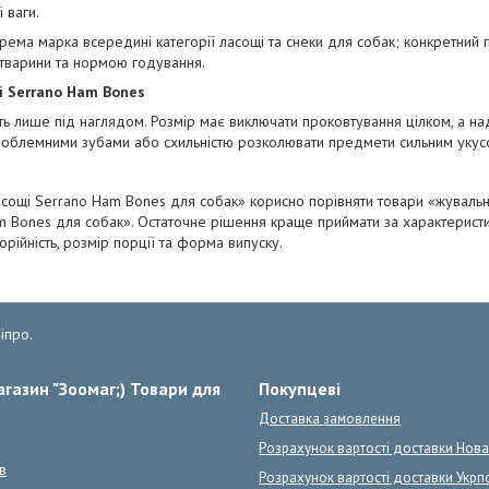
 ваги.
ема марка всередині категорії ласощі та снеки для собак; конкретний 
 тварини та нормою годування.
ці Serrano Ham Bones
ть лише під наглядом. Розмір має виключати проковтування цілком, а н
проблемними зубами або схильністю розколювати предмети сильним укус
асощі Serrano Ham Bones для собак» корисно порівняти товари «жуваль
m Bones для собак». Остаточне рішення краще приймати за характеристика
орійність, розмір порції та форма випуску.
іпро.
газин "Зоомаг;) Товари для
Покупцеві
Доставка замовлення
Розрахунок вартості доставки Нов
в
Розрахунок вартості доставки Укрп