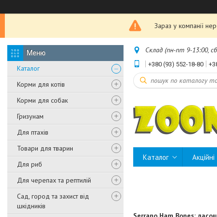
Зараз у компанії не
Склад (пн-пт 9-13:00, с
+380 (93) 552-18-80
+3
Каталог
Корми для котів
Корми для собак
Гризунам
Для птахів
Товари для тварин
Каталог
Акційні
Для риб
Для черепах та рептилій
Сад, город та захист від
шкідників
Serrano Ham Bones: ласощ