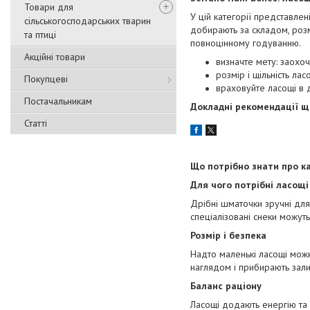
Товари для
У цій категорії представле
сільськогосподарських тварин
добирають за складом, розм
та птиці
повноцінному годуванню.
Акційні товари
визначте мету: заохо
розмір і щільність ла
Покупцеві
враховуйте ласощі в 
Постачальникам
Докладні рекомендації що
Статті
Що потрібно знати про к
Для чого потрібні ласощі
Дрібні шматочки зручні для 
спеціалізовані снеки можуть
Розмір і безпека
Надто маленькі ласощі можн
наглядом і прибирають зали
Баланс раціону
Ласощі додають енергію та 