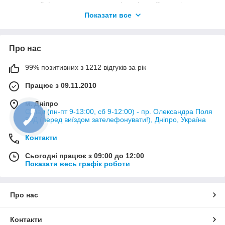
картонний формат може краще відповідати її звичці.
Показати все
Розміщення
Дряпку ставлять поруч із місцем, де кіт уже любить дряпати,
біля зони сну або на прохідній ділянці. Ховати її в далекому
Про нас
кутку зазвичай менш ефективно.
Зношення
99% позитивних з 1212 відгуків за рік
Картон працює завдяки руйнуванню верхнього шару. Крихти
Працює з 09.11.2010
— нормальний результат використання, але сильно
продавлену й нестійку поверхню краще замінити.
м. Дніпро
Для категорії «Кігтеточки з картону» обирайте варіант за
Склад (пн-пт 9-13:00, сб 9-12:00) - пр. Олександра Поля
50Д (перед виїздом зателефонувати!), Дніпро, Україна
реальною поведінкою й розмірами тварини, а не лише за
зовнішнім виглядом.
Контакти
Сьогодні працює з 09:00 до 12:00
Показати весь графік роботи
Про нас
Контакти