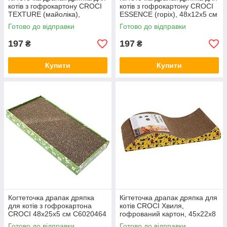
котів з гофрокартону CROCI
котів з гофрокартону CROCI
TEXTURE (майоліка),
ESSENCE (горіх), 48х12х5 см
48х12х5 см C6021580
C6021578
Готово до відправки
Готово до відправки
197
197
₴
₴
Купити
Купити
Когтеточка драпак дряпка
Кігтеточка драпак дряпка для
для котів з гофрокартона
котів CROCI Хвиля,
CROCI 48х25х5 см C6020464
гофрований картон, 45x22x8
см C6020978
Готово до відправки
Готово до відправки