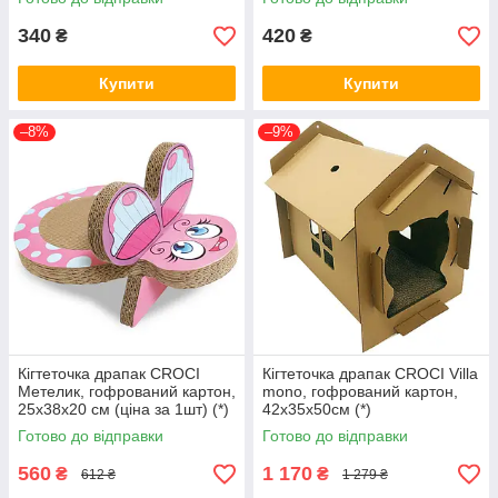
340
420
₴
₴
Купити
Купити
–8%
–9%
Кігтеточка драпак CROCI
Кігтеточка драпак CROCI Villa
Метелик, гофрований картон,
mono, гофрований картон,
25x38x20 см (ціна за 1шт) (*)
42x35x50см (*)
Готово до відправки
Готово до відправки
560
1 170
₴
₴
612 ₴
1 279 ₴