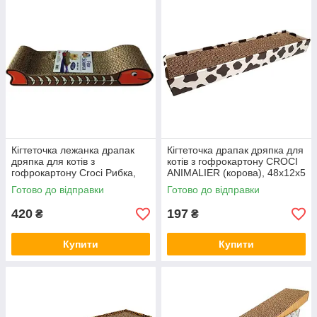
замінюйте дряпку, коли робоча поверхня сильно
зруйнувалася.
Докладні рекомендації щодо вибору та використання —
нижче, після списку товарів.
Кігтеточка лежанка драпак
Кігтеточка драпак дряпка для
дряпка для котів з
котів з гофрокартону CROCI
гофрокартону Croci Рибка,
ANIMALIER (корова), 48х12х5
44х14х7 см, 129771
см C6021541
Готово до відправки
Готово до відправки
420
197
₴
₴
Купити
Купити