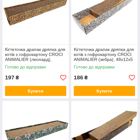
Кігтеточка драпак дряпка для
Кігтеточка драпак дряпка для
котів з гофрокартону CROCI
котів з гофрокартону CROCI
ANIMALIER (леопард),
ANIMALIER (зебра), 48х12х5
48х12х5 см C6021538
см C6021576
Готово до відправки
Готово до відправки
197
186
₴
₴
Купити
Купити