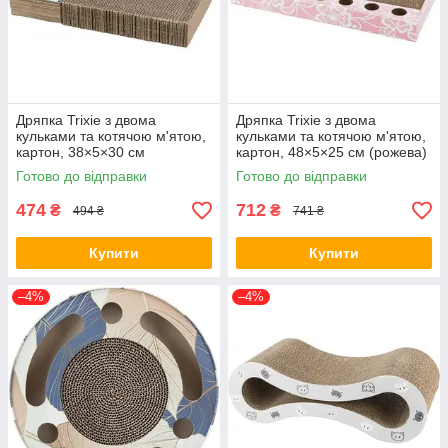
Дряпка Trixie з двома
Дряпка Trixie з двома
кульками та котячою м'ятою,
кульками та котячою м'ятою,
картон, 38×5×30 см
картон, 48×5×25 см (рожева)
(різнокольрова) (*)
(*)
Готово до відправки
Готово до відправки
474
712
₴
₴
494 ₴
741 ₴
Купити
Купити
–4%
–4%