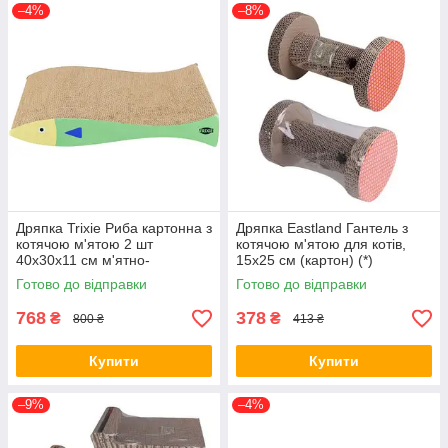
–4%
–8%
Дряпка Trixie Риба картонна з
Дряпка Eastland Гантель з
котячою м'ятою 2 шт
котячою м'ятою для котів,
40х30х11 см м'ятно-
15x25 см (картон) (*)
кремовий (*)
Готово до відправки
Готово до відправки
768
378
₴
₴
800 ₴
413 ₴
Купити
Купити
–9%
–4%