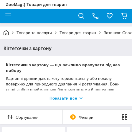
ZooMag;) Товари для тварин
Товари та послуги
Товари для тварин
Затишок: Спал
Кігтеточки з картону
Кігтеточки з картону — що важливо врахувати під час
вибору
Картонні дряпки дають коту горизонтальну або похилу
поверхню для природного дряпання й розтягування. Вони
легкі, добре приймаються багатьма котами й поступово
зношуються, тому розмір і щільність картону важливіші за
Показати все
декоративний малюнок.
довжина має давати коту змогу повністю витягнути
корпус під час дряпання;
Сортування
0
Фільтри
стійка широка конструкція менше зсувається по
підлозі;