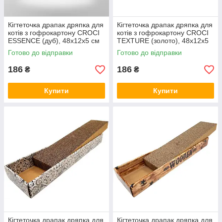
Кігтеточка драпак дряпка для
Кігтеточка драпак дряпка для
котів з гофрокартону CROCI
котів з гофрокартону CROCI
ESSENCE (дуб), 48х12х5 см
TEXTURE (золото), 48х12х5
C6021577
см C6021582
Готово до відправки
Готово до відправки
186
186
₴
₴
Купити
Купити
Кігтеточка драпак дряпка для
Кігтеточка драпак дряпка для