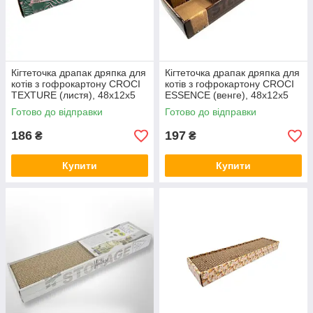
Кігтеточка драпак дряпка для
Кігтеточка драпак дряпка для
котів з гофрокартону CROCI
котів з гофрокартону CROCI
TEXTURE (листя), 48х12х5
ESSENCE (венге), 48х12х5
см C6021581
см C6021579
Готово до відправки
Готово до відправки
186
197
₴
₴
Купити
Купити