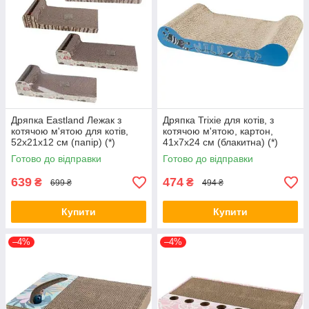
Дряпка Eastland Лежак з
Дряпка Trixie для котів, з
котячою м'ятою для котів,
котячою м'ятою, картон,
52x21x12 cм (папір) (*)
41х7х24 см (блакитна) (*)
Готово до відправки
Готово до відправки
639
474
₴
₴
699 ₴
494 ₴
Купити
Купити
–4%
–4%