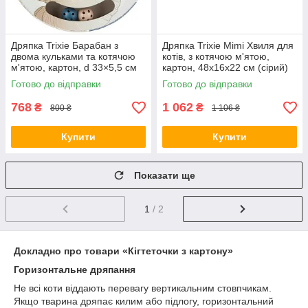
Дряпка Trixie Барабан з
Дряпка Trixie Mimi Хвиля для
двома кульками та котячою
котів, з котячою м'ятою,
м'ятою, картон, d 33×5,5 см
картон, 48х16х22 см (сірий)
(блакитна) (*)
(*)
Готово до відправки
Готово до відправки
768
1 062
₴
₴
800 ₴
1 106 ₴
Купити
Купити
Показати ще
1
/ 2
Докладно про товари «Кігтеточки з картону»
Горизонтальне дряпання
Не всі коти віддають перевагу вертикальним стовпчикам.
Якщо тварина дряпає килим або підлогу, горизонтальний