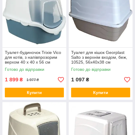
Туалет-будиночок Trixie Vico
Туалет для кішок Georplast
для котів, з напівпрозорим
Salto з верхнім входом, беж,
верхом 40 х 40 х 56 см
10525, 56х40х38 см
блакитно-білий (*)
Готово до відправки
Готово до відправки
1 899
1 097
₴
₴
1 977 ₴
Купити
Купити