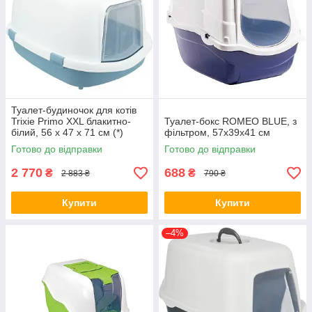
Туалет-будиночок для котів
Trixie Primo XXL блакитно-
Туалет-бокс ROMEO BLUE, з
білий, 56 х 47 х 71 см (*)
фільтром, 57x39x41 см
Готово до відправки
Готово до відправки
2 770
688
₴
₴
2 883 ₴
790 ₴
Купити
Купити
–4%