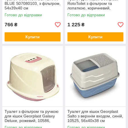
BLUE S07080103, з фільтром,
RotoToilet з фільтром та
54x39x40 см
лопаткою, коричневий,
10588, 52×40×40 см
Готово до відправки
Готово до відправки
766
1 225
₴
₴
Купити
Купити
Туалет з фільтром та ручкою
Туалет для кішок Georplast
для кішок Georplast Galaxy
Salto з верхнім входом, синій,
Deluxe, рожевий, 10586,
10525, 56х40х38 см
45х36х31,5 см
Готово до відправки
Готово до відправки