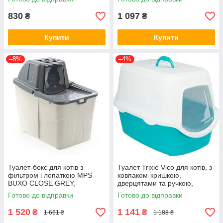
830
1 097
₴
₴
Купити
Купити
–8%
–4%
Туалет-бокс для котів з
Туалет Trixie Vico для котів, з
фільтром і лопаткою MPS
ковпаком-кришкою,
BUXO CLOSE GREY,
дверцятами та ручкою,
58x39x56h см (*)
бірюзовий 40х40х56 см (*)
Готово до відправки
Готово до відправки
1 520
1 141
₴
₴
1 661 ₴
1 188 ₴