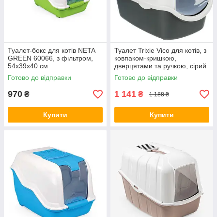
Туалет-бокс для котів NETA
Туалет Trixie Vico для котів, з
GREEN 60066, з фільтром,
ковпаком-кришкою,
54x39x40 см
дверцятами та ручкою, сірий
40х40х56 см (*)
Готово до відправки
Готово до відправки
970
1 141
₴
₴
1 188 ₴
Купити
Купити