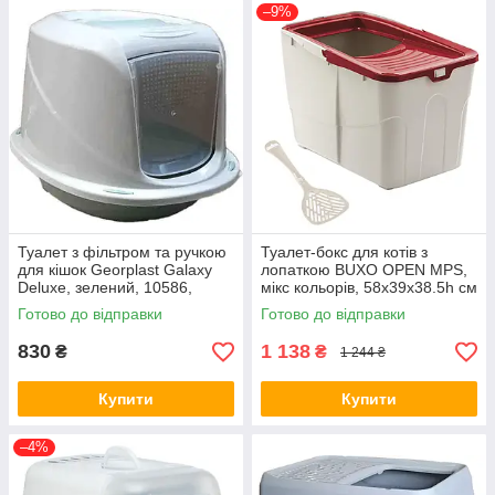
–9%
Туалет з фільтром та ручкою
Туалет-бокс для котів з
для кішок Georplast Galaxy
лопаткою BUXO OPEN MPS,
Deluxe, зелений, 10586,
мікс кольорів, 58x39x38.5h см
45х36х31,5 см
(*)
Готово до відправки
Готово до відправки
830
1 138
₴
₴
1 244 ₴
Купити
Купити
–4%