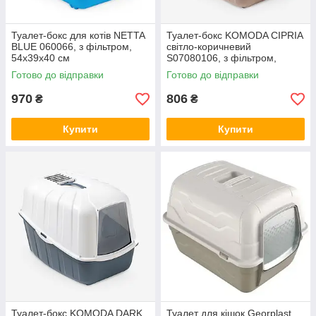
Туалет-бокс для котів NETTA
Туалет-бокс KOMODA CIPRIA
BLUE 060066, з фільтром,
світло-коричневий
54х39х40 см
S07080106, з фільтром,
54х39х40 см
Готово до відправки
Готово до відправки
970
806
₴
₴
Купити
Купити
Туалет-бокс KOMODA DARK
Туалет для кішок Georplast