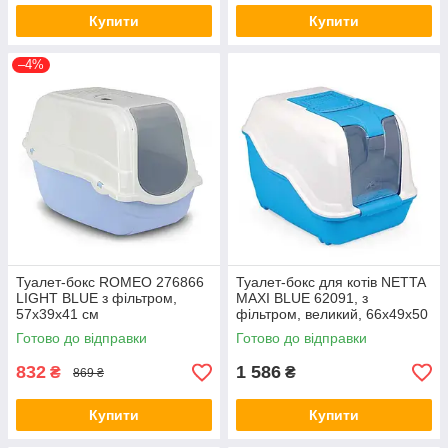
Купити
Купити
–4%
Туалет-бокс ROMEO 276866
Туалет-бокс для котів NETTA
LIGHT BLUE з фільтром,
MAXI BLUE 62091, з
57x39x41 см
фільтром, великий, 66х49х50
см
Готово до відправки
Готово до відправки
832
1 586
₴
₴
869 ₴
Купити
Купити