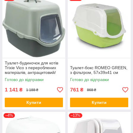
наявність місця для совка чи килимка.
Докладні рекомендації щодо вибору та використання —
нижче, після списку товарів.
Туалет-будиночок для котів
Trixie Vico з перероблених
Туалет-бокс ROMEO GREEN,
матеріалів, антрацитовий/
з фільтром, 57x39x41 см
сіро-зелений, 40 х 40 х 56 см
Готово до відправки
Готово до відправки
(*)
1 141
761
₴
₴
1 188 ₴
868 ₴
Купити
Купити
–4%
–13%