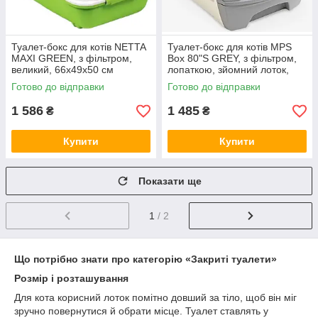
Туалет-бокс для котів NETTA
Туалет-бокс для котів MPS
MAXI GREEN, з фільтром,
Box 80"S GREY, з фільтром,
великий, 66х49х50 см
лопаткою, зйомний лоток,
МПС сірий 50x40x42 см (*)
Готово до відправки
Готово до відправки
1 586
1 485
₴
₴
Купити
Купити
Показати ще
1
/ 2
Що потрібно знати про категорію «Закриті туалети»
Розмір і розташування
Для кота корисний лоток помітно довший за тіло, щоб він міг
зручно повернутися й обрати місце. Туалет ставлять у