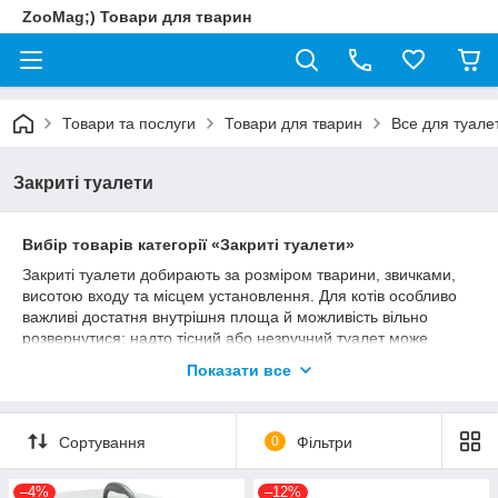
ZooMag;) Товари для тварин
Товари та послуги
Товари для тварин
Все для туале
Закриті туалети
Вибір товарів категорії «Закриті туалети»
Закриті туалети добирають за розміром тварини, звичками,
висотою входу та місцем установлення. Для котів особливо
важливі достатня внутрішня площа й можливість вільно
розвернутися; надто тісний або незручний туалет може
зменшувати бажання ним користуватися.
Показати все
перевіряйте внутрішні розміри, а не лише зовнішні
габарити;
висота борту та входу мають відповідати віку й
Сортування
0
Фільтри
рухливості тварини;
врахуйте тип наповнювача, простоту миття та
–4%
–12%