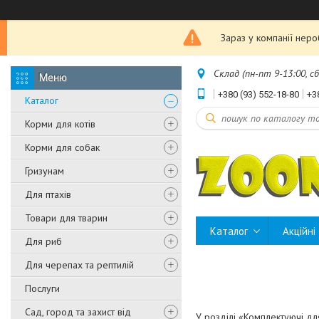
Зараз у компанії нер
Склад (пн-пт 9-13:00, с
+380 (93) 552-18-80
+3
Каталог
Корми для котів
Корми для собак
Гризунам
Для птахів
Товари для тварин
Каталог
Акційні
Для риб
Для черепах та рептилій
Послуги
Сад, город та захист від
У розділі «Комплектуючі дл