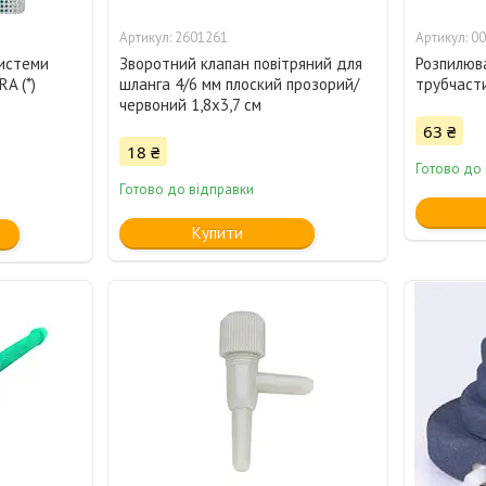
2601261
00
системи
Зворотний клапан повітряний для
Розпилюва
A (*)
шланга 4/6 мм плоский прозорий/
трубчасти
червоний 1,8x3,7 см
63 ₴
18 ₴
Готово до
Готово до відправки
Купити