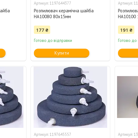
1197644377
11
шайба
Розпилювач керамічна шайба
Розпилюв
HA10080 80х15мм
HA10100 
177 ₴
191 ₴
Готово до відправки
Готово до
Купити
1197645557
13