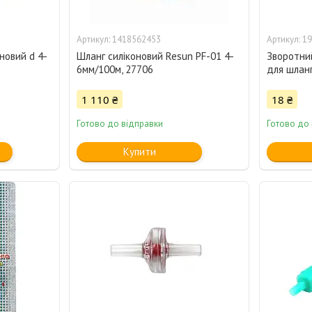
1418562453
19
новий d 4-
Шланг силіконовий Resun PF-01 4-
Зворотний
6мм/100м, 27706
для шланг
1 110 ₴
18 ₴
Готово до відправки
Готово до
Купити