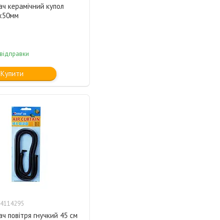
ч керамічний купол
х50мм
 відправки
Купити
4114295
ч повітря гнучкий 45 см