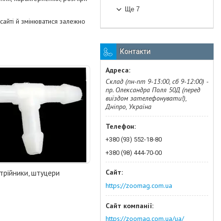
Ще 7
сайті й змінюватися залежно
Контакти
Склад (пн-пт 9-13:00, сб 9-12:00) -
пр. Олександра Поля 50Д (перед
виїздом зателефонувати!),
Дніпро, Україна
+380 (93) 552-18-80
+380 (98) 444-70-00
 трійники, штуцери
https://zoomag.com.ua
https://zoomag.com.ua/ua/