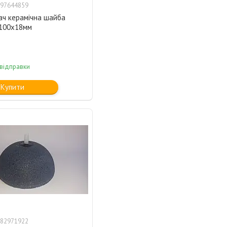
97644859
ач керамічна шайба
100х18мм
 відправки
Купити
82971922