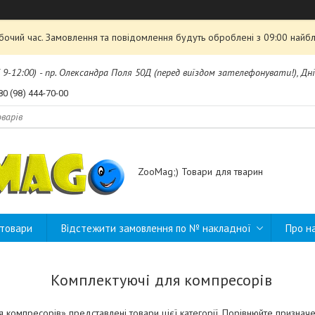
обочий час. Замовлення та повідомлення будуть оброблені з 09:00 найбл
б 9-12:00) - пр. Олександра Поля 50Д (перед виїздом зателефонувати!), Дні
80 (98) 444-70-00
ZooMag;) Товари для тварин
 товари
Відстежити замовлення по № накладної
Про н
Комплектуючі для компресорів
я компресорів» представлені товари цієї категорії. Порівнюйте призначе