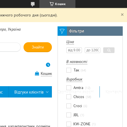
Кошик
ижчого робочого дня (сьогодні).
про, Україна
Фільтри
Ціна
Знайти
В наявності
Так
64
Кошик
Виробник
Amtra
12
ас
Відгуки клієнтів
Сертифікати якості
Контакти
Chicos
58
Croci
6
JBL
1
KW-ZONE
1
ння, характеристики, розміри