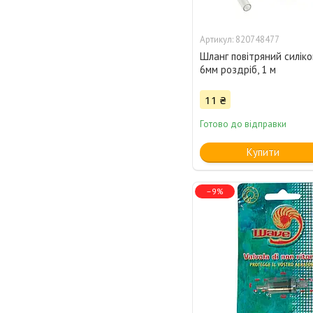
820748477
Шланг повітряний силіко
6мм роздріб, 1 м
11 ₴
Готово до відправки
Купити
–9%