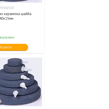
97642320
ач керамічна шайба
40х15мм
 відправки
Купити