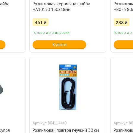
шайба
Розпилювач керамічна шайба
Розпилюва
HA10150 150х18мм
HB025 80
461 ₴
238 ₴
Готово до відправки
Готово до
Купити
804114440
80
купол
Розпилювач повітря гнучкий 30 см
Розпилюва