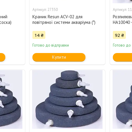
27350
11
ений
Краник Resun ACV-02 для
Розпилюв
соска)
повітряної системи акваріума (*)
HA10040 
14 ₴
92 ₴
Готово до відправки
Готово до
Купити