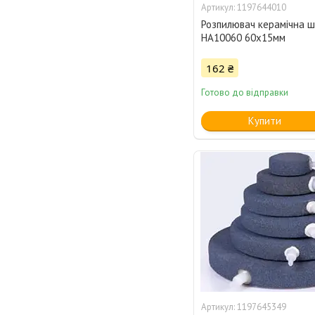
1197644010
Розпилювач керамічна 
HA10060 60х15мм
162 ₴
Готово до відправки
Купити
1197645349