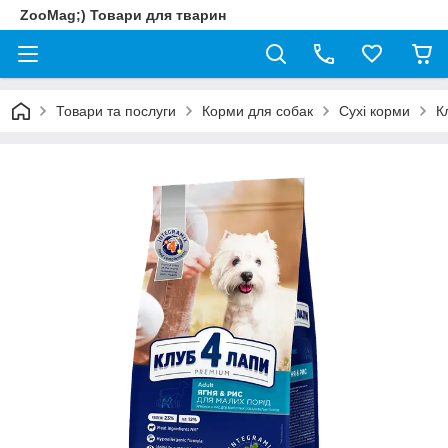
ZooMag;) Товари для тварин
Товари та послуги
Корми для собак
Сухі корми
К