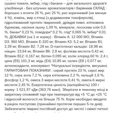
сушені томати, імбир, глід і банани – для загального здоров'я
улюбленця - Без штучних ароматизаторів і барвників СКЛАД :
борошно з ягняти 26 %, рис 25 %, рис коричневий (не менше
4 %), ячмінь, жир з птиці (з додаванням токоферолів),
гідролізований протеїн тваринний, дріжджі пивні, клітковина
бурякова, насіння льону 1,09 %, мінерали, лососева олія 0,5
%, банан* 0,23 %, помідори* 0,2 %, глід* 0,065 %, імбир* 0,01
%; ДОБАВКИ (на 1 кг корму) : Вітамін А: 12 000 МО, Вітамін
D3: 960 МО, Вітамін Е-320 мг, Вітамін К3: 5,2 мг, Вітамін В1:
2,39 мг, Вітамін В2: 7,28 мг, D-пантотенат кальцію: 18,98 мг,
ніацин: 23,64 мг, Вітамін В6: 2,8 мг, фолієва кислота 0,42 мг,
Вітамін В12: 0,167 мг, біотин 0,095 мг, холін хлорид 60 %: 2,4 г,
цинк (Е6) 101,3 мг, мідь (Е4) 10,85 мг, селен (E8 ) 0,077 мг,
антиоксиданти, консервант. *Натуральні інгредієнти, висушені.
ГАРАНТОВАНІ ПОКАЗНИКИ : сирий протеїн 23 %, сирої жир
12 %, сира зола 7,2 %, сира клітковина 2,2 %, кальцій 1,6 %,
фосфор 1,2 %, омега 3 жирні кислоти 0,41 %, омега-6 жирні
кислоти 2,45 %. Енергетична цінність (калорійність) 100 г
корму: 1 521,97 кДж (363,76 ккал). Зберігати в темному місці в
закритому споживчій тарі при температурі від +5 °С до +25 °С
і відносній вологості не більше 75 %. Корм необхідно вводити
в раціон поступово (принаймні протягом перших 5-ти днів).
Забезпечити тварині постійний доступ до чистої і свіжої питної