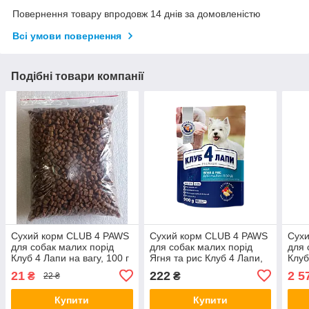
Повернення товару впродовж 14 днів за домовленістю
Всі умови повернення
Подібні товари компанії
Сухий корм CLUB 4 PAWS
Сухий корм CLUB 4 PAWS
Сух
для собак малих порід
для собак малих порід
для 
Клуб 4 Лапи на вагу, 100 г
Ягня та рис Клуб 4 Лапи,
Клуб
900 г
21
222
2 5
₴
₴
22 ₴
Купити
Купити