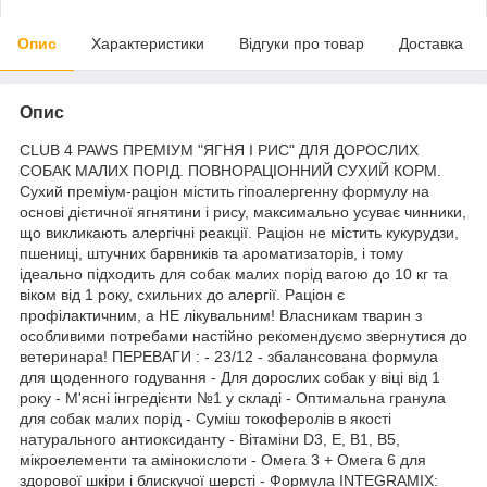
Опис
Характеристики
Відгуки про товар
Доставка
Опис
CLUB 4 PAWS ПРЕМІУМ "ЯГНЯ І РИС" ДЛЯ ДОРОСЛИХ
СОБАК МАЛИХ ПОРІД. ПОВНОРАЦІОННИЙ СУХИЙ КОРМ.
Сухий преміум-раціон містить гіпоалергенну формулу на
основі дієтичної ягнятини і рису, максимально усуває чинники,
що викликають алергічні реакції. Раціон не містить кукурудзи,
пшениці, штучних барвників та ароматизаторів, і тому
ідеально підходить для собак малих порід вагою до 10 кг та
віком від 1 року, схильних до алергії. Раціон є
профілактичним, а НЕ лікувальним! Власникам тварин з
особливими потребами настійно рекомендуємо звернутися до
ветеринара! ПЕРЕВАГИ : - 23/12 - збалансована формула
для щоденного годування - Для дорослих собак у віці від 1
року - М'ясні інгредієнти №1 у складі - Оптимальна гранула
для собак малих порід - Суміш токоферолів в якості
натурального антиоксиданту - Вітаміни D3, E, B1, B5,
мікроелементи та амінокислоти - Омега 3 + Омега 6 для
здорової шкіри і блискучої шерсті - Формула INTEGRAMIX: