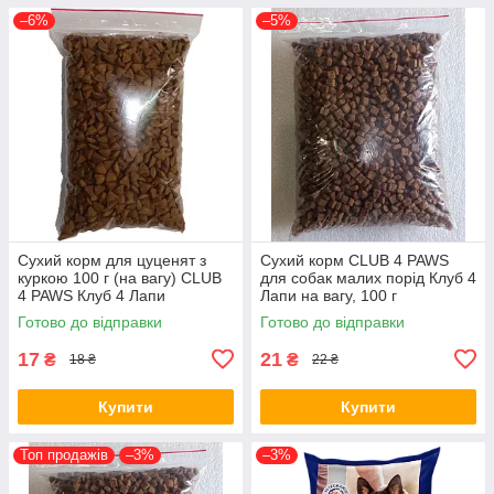
–6%
–5%
Сухий корм для цуценят з
Сухий корм CLUB 4 PAWS
куркою 100 г (на вагу) CLUB
для собак малих порід Клуб 4
4 PAWS Клуб 4 Лапи
Лапи на вагу, 100 г
Готово до відправки
Готово до відправки
17
21
₴
₴
18 ₴
22 ₴
Купити
Купити
Топ продажів
–3%
–3%