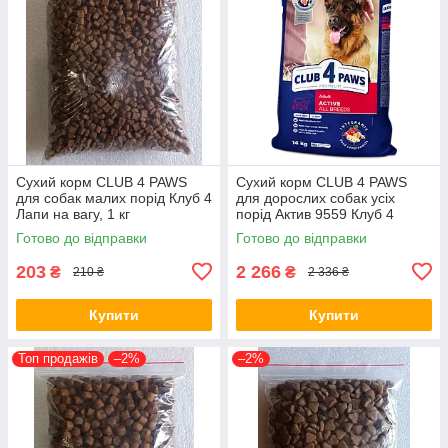
Сухий корм CLUB 4 PAWS
Сухий корм CLUB 4 PAWS
для собак малих порід Клуб 4
для дорослих собак усіх
Лапи на вагу, 1 кг
порід Актив 9559 Клуб 4
Лапи, 14 кг
Готово до відправки
Готово до відправки
203
2 266
₴
₴
210 ₴
2 336 ₴
Купити
Купити
Топ продажів
–2%
–2%