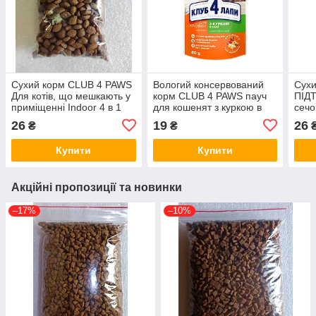
Сухий корм CLUB 4 PAWS
Вологий консервований
Сух
Для котів, що мешкають у
корм CLUB 4 PAWS пауч
ПІД
приміщенні Indoor 4 в 1
для кошенят з куркою в
сечо
Клуб 4 Лапи ПРЕМІУМ,
соусі Клуб 4 Лапи 80 г
доро
26
19
26
₴
₴
100 г на вагу
Лапи
Купити
Купити
Акційні пропозиції та новинки
–17%
–10%