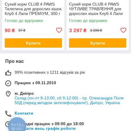
Сухий корм CLUB 4 PAWS
Сухий корм CLUB 4 PAWS
Телятина для дорослих кішок
ЧУТЛИВЕ ТРАВЛЕННЯ для
Клуб 4 Лапи ПРЕМІУМ, 300 г
дорослих кішок Клуб 4 Лапи
14 кг
Готово до відправки
Готово до відправки
90
3 297
₴
₴
97 ₴
3 398 ₴
Купити
Купити
Про нас
99% позитивних з 1211 відгуків за рік
Працює з 09.11.2010
м. Дніпро
Склад (пн-пт 9-13:00, сб 9-12:00) - пр. Олександра Поля
50Д (перед виїздом зателефонувати!), Дніпро, Україна
Контакти
Сьогодні працює з 09:00 до 18:00
КНОПКА
Показати весь графік роботи
ЗВ'ЯЗКУ