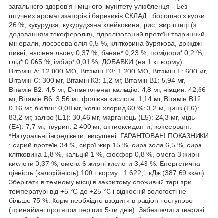
загального здоров'я і міцного імунітету улюбленця - Без
штучних ароматизаторів і барвників СКЛАД : борошно з курки
26 %, кукурудза, кукурудзяна клейковина, рис, жир птиці (з
додаванням токоферолів), гідролізований протеїн тваринний,
мінерали, лососева олія 0,5 %, клітковина бурякова, дріжджі
пивні, насіння льону 0,37 %, банан* 0,23 %, помідори* 0,2 %,
глід* 0,065 %, імбир* 0,01 %; ДОБАВКИ (на 1 кг корму) :
Вітамін А: 12 000 МО, Вітамін D3: 1 200 МО, Вітамін Е: 600 мг,
Вітамін С: 300 мг, Вітамін К3: 1,2 мг, Вітамін В1: 5,94 мг,
Вітамін В2: 4,5 мг, D-пантотенат кальцію: 4,8 мг, ніацин: 42,66
мг, Вітамін В6: 3,56 мг, фолієва кислота: 1,14 мг, Вітамін В12:
0,16 мг, біотин: 0,08 мг, холін хлорид 60 %: 3,2 м, цинк (Е6):
83,2 мг, залізо (Е1): 30,46 мг, марганець (Е5): 24,3 мг, мідь
(Е4): 7,7 мг, таурин: 2 400 мг, антиоксиданти, консервант.
*Натуральні інгредієнти, висушені. ГАРАНТОВАНІ ПОКАЗНИКИ
: сирий протеїн 34 %, сирої жир 15 %, сира зола 6,5 %, сира
клітковина 1,8 %, кальцій 1 %, фосфор 0,8 %, омега 3 жирні
кислоти 0,37 %, омега-6 жирні кислоти 3,43 %. Енергетична
цінність (калорійність) 100 г корму : 1 622,1 кДж (387,69 ккал).
Зберігати в темному місці в закритому споживчій тарі при
температурі від +5 °С до +25 °С і відносній вологості не
більше 75 %. Корм необхідно вводити в раціон поступово
(принаймні протягом перших 5-ти днів). Забезпечити тварині