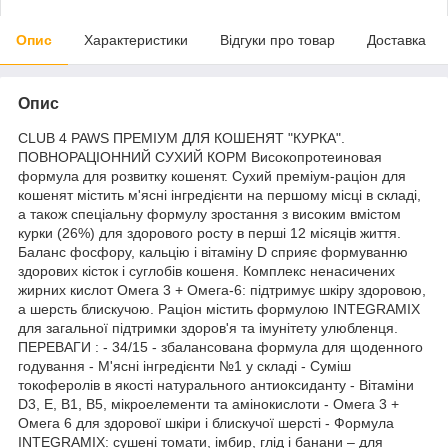
Опис
Характеристики
Відгуки про товар
Доставка
Опис
CLUB 4 PAWS ПРЕМІУМ ДЛЯ КОШЕНЯТ "КУРКА".
ПОВНОРАЦІОННИЙ СУХИЙ КОРМ Високопротеиновая
формула для розвитку кошенят. Сухий преміум-раціон для
кошенят містить м'ясні інгредієнти на першому місці в складі,
а також спеціальну формулу зростання з високим вмістом
курки (26%) для здорового росту в перші 12 місяців життя.
Баланс фосфору, кальцію і вітаміну D сприяє формуванню
здорових кісток і суглобів кошеня. Комплекс ненасичених
жирних кислот Омега 3 + Омега-6: підтримує шкіру здоровою,
а шерсть блискучою. Раціон містить формулою INTEGRAMIX
для загальної підтримки здоров'я та імунітету улюбленця.
ПЕРЕВАГИ : - 34/15 - збалансована формула для щоденного
годування - М'ясні інгредієнти №1 у складі - Суміш
токоферолів в якості натурального антиоксиданту - Вітаміни
D3, E, B1, B5, мікроелементи та амінокислоти - Омега 3 +
Омега 6 для здорової шкіри і блискучої шерсті - Формула
INTEGRAMIX: сушені томати, імбир, глід і банани – для