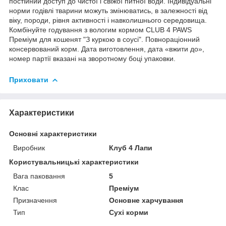
постійний доступ до чистої і свіжої питної води. Індивідуальні
норми годівлі тварини можуть змінюватись, в залежності від
віку, породи, рівня активності і навколишнього середовища.
Комбінуйте годування з вологим кормом CLUB 4 PAWS
Преміум для кошенят "З куркою в соусі". Повнораціонний
консервований корм. Дата виготовлення, дата «вжити до»,
номер партії вказані на зворотному боці упаковки.
Приховати
Характеристики
Основні характеристики
Виробник
Клуб 4 Лапи
Користувальницькі характеристики
Вага паковання
5
Клас
Преміум
Призначення
Основне харчування
Тип
Сухі корми