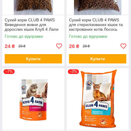
Сухий корм CLUB 4 PAWS
Сухий корм CLUB 4 PAWS
Виведення вовни для
для стерилізованих кішок та
дорослих кішок Клуб 4 Лапи
кастрованих котів Лосось
на вагу, 100 г
Клуб 4 Лапи на вагу, 100 г
Готово до відправки
Готово до відправки
24
26
₴
₴
29 ₴
29 ₴
Купити
Купити
–7%
–3%