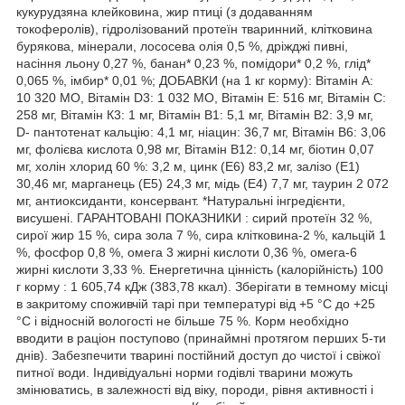
кукурудзяна клейковина, жир птиці (з додаванням
токоферолів), гідролізований протеїн тваринний, клітковина
бурякова, мінерали, лососева олія 0,5 %, дріжджі пивні,
насіння льону 0,27 %, банан* 0,23 %, помідори* 0,2 %, глід*
0,065 %, імбир* 0,01 %; ДОБАВКИ (на 1 кг корму): Вітамін А:
10 320 МО, Вітамін D3: 1 032 МО, Вітамін Е: 516 мг, Вітамін С:
258 мг, Вітамін К3: 1 мг, Вітамін В1: 5,1 мг, Вітамін В2: 3,9 мг,
D- пантотенат кальцію: 4,1 мг, ніацин: 36,7 мг, Вітамін В6: 3,06
мг, фолієва кислота 0,98 мг, Вітамін В12: 0,14 мг, біотин 0,07
мг, холін хлорид 60 %: 3,2 м, цинк (Е6) 83,2 мг, залізо (Е1)
30,46 мг, марганець (Е5) 24,3 мг, мідь (Е4) 7,7 мг, таурин 2 072
мг, антиоксиданти, консервант. *Натуральні інгредієнти,
висушені. ГАРАНТОВАНІ ПОКАЗНИКИ : сирий протеїн 32 %,
сирої жир 15 %, сира зола 7 %, сира клітковина-2 %, кальцій 1
%, фосфор 0,8 %, омега 3 жирні кислоти 0,36 %, омега-6
жирні кислоти 3,33 %. Енергетична цінність (калорійність) 100
г корму : 1 605,74 кДж (383,78 ккал). Зберігати в темному місці
в закритому споживчій тарі при температурі від +5 °С до +25
°С і відносній вологості не більше 75 %. Корм необхідно
вводити в раціон поступово (принаймні протягом перших 5-ти
днів). Забезпечити тварині постійний доступ до чистої і свіжої
питної води. Індивідуальні норми годівлі тварини можуть
змінюватись, в залежності від віку, породи, рівня активності і