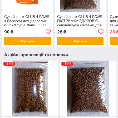
Сухий корм CLUB 4 PAWS
Сухий корм CLUB 4 PAWS
Сух
з Лососем для дорослих
ПІДТРИМКА ЗДОРОВ'Я
для 
кішок Клуб 4 Лапи, 300 г
сечовивідної системи для
та к
дорослих кішок Клуб 4
Лосо
90
26
26
₴
₴
Лапи на вагу, 100 г
вагу,
Купити
Купити
Акційні пропозиції та новинки
–17%
–10%