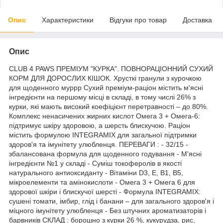
Опис
Характеристики
Відгуки про товар
Доставка
Опис
CLUB 4 PAWS ПРЕМІУМ "КУРКА". ПОВНОРАЦІОННИЙ СУХИЙ
КОРМ ДЛЯ ДОРОСЛИХ КІШОК. Хрусткі гранули з курочкою
для щоденного муррр Сухий преміум-раціон містить м'ясні
інгредієнти на першому місці в складі, в тому числі 26% з
курки, які мають високий коефіцієнт перетравності – до 80%.
Комплекс ненасичених жирних кислот Омега 3 + Омега-6:
підтримує шкіру здоровою, а шерсть блискучою. Раціон
містить формулою INTEGRAMIX для загальної підтримки
здоров'я та імунітету улюбленця. ПЕРЕВАГИ : - 32/15 -
збалансована формула для щоденного годування - М'ясні
інгредієнти №1 у складі - Суміш токоферолів в якості
натурального антиоксиданту - Вітаміни D3, E, B1, B5,
мікроелементи та амінокислоти - Омега 3 + Омега 6 для
здорової шкіри і блискучої шерсті - Формула INTEGRAMIX:
сушені томати, імбир, глід і банани – для загального здоров'я і
міцного імунітету улюбленця - Без штучних ароматизаторів і
барвників СКЛАД : борошно з курки 26 %, кукурудза, рис,