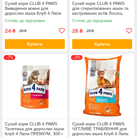
Сухий корм CLUB 4 PAWS
Сухий корм CLUB 4 PAWS
Виведення вовни для
для стерилізованих кішок та
дорослих кішок Клуб 4 Лапи
кастрованих котів Лосось
на вагу, 100 г
Клуб 4 Лапи на вагу, 100 г
Готово до відправки
Готово до відправки
24
26
₴
₴
29 ₴
29 ₴
Купити
Купити
–7%
–3%
Сухий корм CLUB 4 PAWS
Сухий корм CLUB 4 PAWS
Телятина для дорослих кішок
ЧУТЛИВЕ ТРАВЛЕННЯ для
Клуб 4 Лапи ПРЕМІУМ, 300 г
дорослих кішок Клуб 4 Лапи