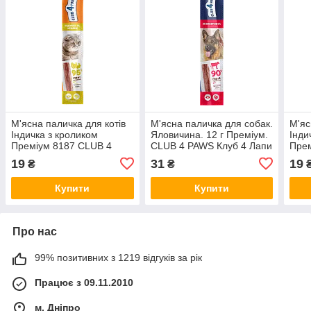
М'ясна паличка для котів
М'ясна паличка для собак.
М'яс
Індичка з кроликом
Яловичина. 12 г Преміум.
Інди
Преміум 8187 CLUB 4
CLUB 4 PAWS Клуб 4 Лапи
Прем
PAWS Клуб 4 Лапи, 5 г
PAWS
19
31
19
₴
₴
Купити
Купити
Про нас
99% позитивних з 1219 відгуків за рік
Працює з 09.11.2010
м. Дніпро