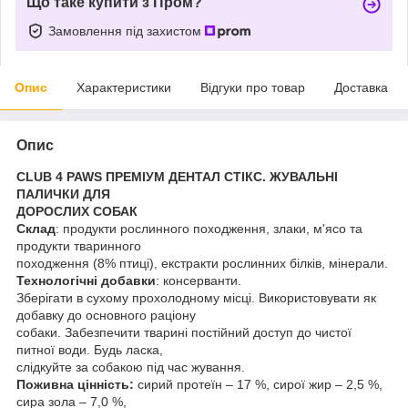
Що таке купити з Пром?
Замовлення під захистом
Опис
Характеристики
Відгуки про товар
Доставка
Опис
CLUB 4 PAWS ПРЕМІУМ ДЕНТАЛ СТІКС. ЖУВАЛЬНІ
ПАЛИЧКИ ДЛЯ
ДОРОСЛИХ СОБАК
Склад
: продукти рослинного походження, злаки, м'ясо та
продукти тваринного
походження (8% птиці), екстракти рослинних білків, мінерали.
Технологічні добавки
: консерванти.
Зберігати в сухому прохолодному місці. Використовувати як
добавку до основного раціону
собаки. Забезпечити тварині постійний доступ до чистої
питної води. Будь ласка,
слідкуйте за собакою під час жування.
Поживна цінність:
сирий протеїн – 17 %, сирої жир – 2,5 %,
сира зола – 7,0 %,