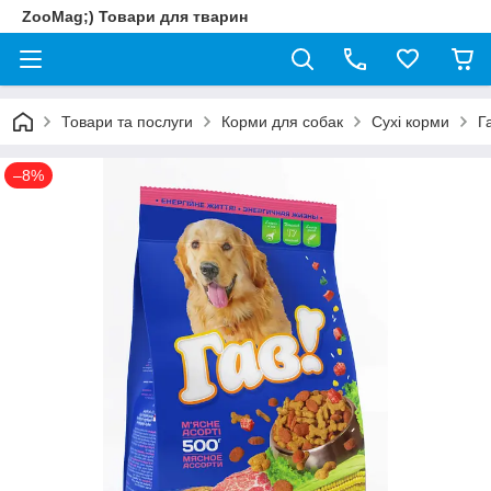
ZooMag;) Товари для тварин
Товари та послуги
Корми для собак
Сухі корми
Г
–8%