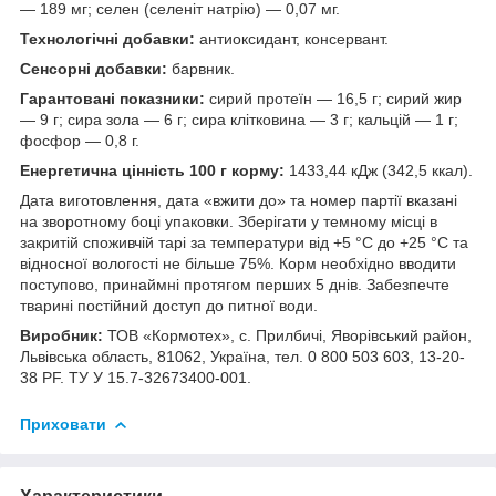
— 189 мг; селен (селеніт натрію) — 0,07 мг.
Технологічні добавки:
антиоксидант, консервант.
Сенсорні добавки:
барвник.
Гарантовані показники:
сирий протеїн — 16,5 г; сирий жир
— 9 г; сира зола — 6 г; сира клітковина — 3 г; кальцій — 1 г;
фосфор — 0,8 г.
Енергетична цінність 100 г корму:
1433,44 кДж (342,5 ккал).
Дата виготовлення, дата «вжити до» та номер партії вказані
на зворотному боці упаковки. Зберігати у темному місці в
закритій споживчій тарі за температури від +5 °C до +25 °C та
відносної вологості не більше 75%. Корм необхідно вводити
поступово, принаймні протягом перших 5 днів. Забезпечте
тварині постійний доступ до питної води.
Виробник:
ТОВ «Кормотех», с. Прилбичі, Яворівський район,
Львівська область, 81062, Україна, тел. 0 800 503 603, 13-20-
38 PF. ТУ У 15.7-32673400-001.
Приховати