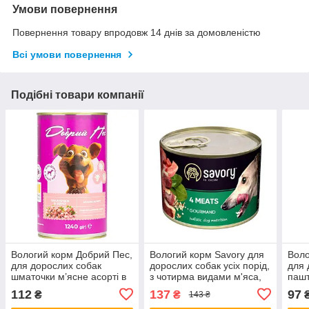
Умови повернення
Повернення товару впродовж 14 днів за домовленістю
Всі умови повернення
Подібні товари компанії
Вологий корм Добрий Пес,
Вологий корм Savory для
Воло
для дорослих собак
дорослих собак усіх порід,
для 
шматочки м’ясне асорті в
з чотирма видами м'яса,
пашт
соусі, 1240 г жерстяна
200 г (*)
г же
112
137
97
₴
₴
143 ₴
банка (*)