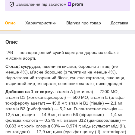
Замовлення під захистом
Опис
Характеристики
Відгуки про товар
Доставка
Опис
ГАВ — повнораціонний сухий корм для дорослих собак із
м’ясним асорті.
Склад:
кукурудза, пшеничні висівки, борошно з птиці (не
менше 4%), м’ясне борошно (з телятини не менше 4%),
гідролізований тваринний білок, сушена картопля, пшениця,
тваринний жир, мінерали, соняшникова олія, пивні дріжджі.
Добавки на 1 кг корму:
вітамін A (ретинол) — 7200 МО;
вітамін D3 (холекальциферол) — 500 МО; вітамін E (альфа-
токоферолу ацетат) — 49,8 мг; вітамін B1 (тіамін) — 2,1 мг;
вітамін B2 (рибофлавін) — 5,2 мг; D-пантотенат кальцію —
12,5 мг; ніацин — 14,9 мг; вітамін B6 (піридоксин) — 1,4 мг;
фолієва кислота — 0,249 мг; вітамін B12 (ціанокобаламін) —
0,083 мг; холін хлорид 60% — 0,974 г; мідь (сульфат міді (II),
пентагідрат) — 17,9 мг; цинк (сульфат цинку (II), гептагідрат)