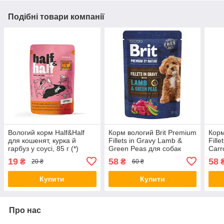
Подібні товари компанії
Вологий корм Half&Half
Корм вологий Brit Premium
Корм
для кошенят, курка й
Fillets in Gravy Lamb &
Fill
гарбуз у соусі, 85 г (*)
Green Peas для собак
Carr
малих порід філе в соусі
мали
19
58
58
₴
₴
20 ₴
60 ₴
ягня і зелений горошок 85
інди
г (*)
Купити
Купити
Про нас