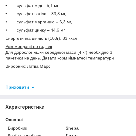
•
сульфат міді – 5,1 мг
•
сульфат заліза – 33,8 мг,
•
сульфат марганцю – 6,3 мг,
•
сульфат цинку – 44,6 мг.
Енергетична цінність (100г): 83 ккал
Рекомендації по годівлі
:
Для дорослої кішки середньої маси (4 кг) необхідно 3
пакетики на день. Давати корм кімнатної температури
Виробник:
Литва Марс
Приховати
Характеристики
Основні
Виробник
Sheba
Країна виробник
Литва