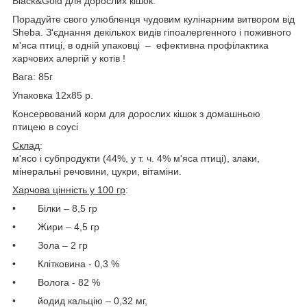
Black
&
Gold
для дорослих кішок.
Порадуйте свого улюбленця чудовим кулінарним витвором від
Sheba
. З'єднання декількох видів гіпоалергенного і поживного
м'яса птиці, в одній упаковці
–
ефективна профілактика
харчових алергій у котів !
Вага: 85г
Упаковка 12х85 р.
Консервований корм для дорослих кішок з домашньою
птицею в соусі
Склад
:
м'ясо і субпродукти (44%, у т. ч. 4% м'яса птиці), злаки,
мінеральні речовини, цукри, вітаміни.
Харчова цінність у 100 гр
:
•
Білки – 8,5 гр
•
Жири – 4,5 гр
•
Зола – 2 гр
•
Клітковина - 0,3 %
•
Волога - 82 %
•
йодид кальцію – 0,32 мг,