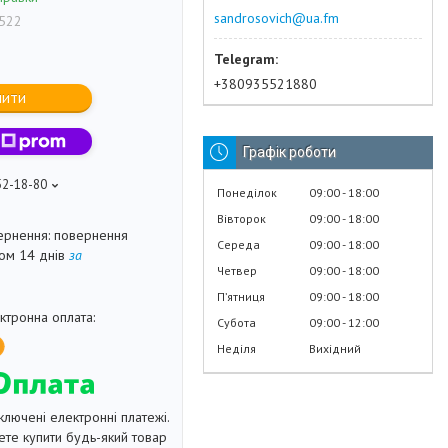
sandrosovich@ua.fm
522
+380935521880
пити
Графік роботи
52-18-80
Понеділок
09:00
18:00
Вівторок
09:00
18:00
повернення
Середа
09:00
18:00
гом 14 днів
за
Четвер
09:00
18:00
Пʼятниця
09:00
18:00
Субота
09:00
12:00
Неділя
Вихідний
ключені електронні платежі.
те купити будь-який товар