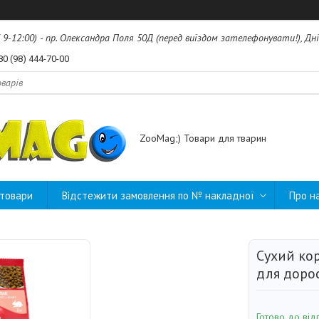
б 9-12:00) - пр. Олександра Поля 50Д (перед виїздом зателефонувати!), Дні
80 (98) 444-70-00
ZooMag;) Товари для тварин
 товари
Відстежити замовлення по № накладної
Про н
Сухий ко
для дорос
Готово до від