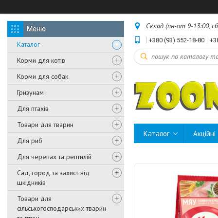
Склад (пн-пт 9-13:00, с
+380 (93) 552-18-80
+3
Каталог
Корми для котів
Корми для собак
Гризунам
Для птахів
Товари для тварин
Каталог
Акційні
Для риб
Для черепах та рептилій
Сад, город та захист від
шкідників
Товари для
сільськогосподарських тварин