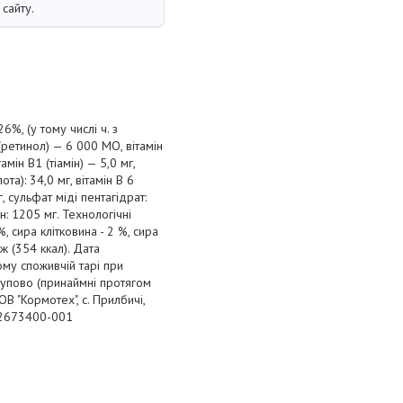
сайту.
%, (у тому числі ч. з
 (ретинол) — 6 000 МО, вітамін
мін B1 (тіамін) — 5,0 мг,
ота): 34,0 мг, вітамін В 6
г, сульфат міді пентагідрат:
н: 1205 мг. Технологічні
 сира клітковина - 2 %, сира
Дж (354 ккал). Дата
ому споживчій тарі при
тупово (принаймні протягом
ОВ "Кормотех", с. Прилбичі,
-32673400-001