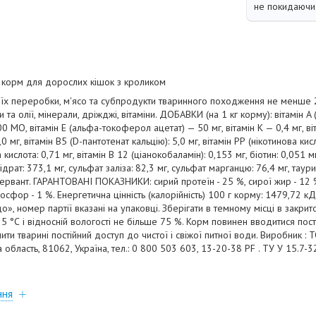
не покидаючи 
 корм для дорослих кішок з кроликом
їх переробки, м'ясо та субпродукти тваринного походження не менше 26
та олії, мінерали, дріжджі, вітаміни. ДОБАВКИ (на 1 кг корму): вітамін A
МО, вітамін E (альфа-токоферол ацетат) — 50 мг, вітамін K — 0,4 мг, віта
 мг, вітамін B5 (D-пантотенат кальцію): 5,0 мг, вітамін РР (нікотинова кисл
 кислота: 0,71 мг, вітамін В 12 (ціанокобаламін): 0,153 мг, біотин: 0,051 м
ідрат: 373,1 мг, сульфат заліза: 82,3 мг, сульфат марганцю: 76,4 мг, таури
ервант. ГАРАНТОВАНІ ПОКАЗНИКИ: сирий протеїн - 25 %, сирої жир - 12 %,
 фосфор - 1 %. Енергетична цінність (калорійність) 100 г корму: 1479,72 к
о», номер партії вказані на упаковці. Зберігати в темному місці в закрит
25 °С і відносній вологості не більше 75 %. Корм повинен вводитися пос
ти тварині постійний доступ до чистої і свіжої питної води. Виробник : Т
а область, 81062, Україна, тел.: 0 800 503 603, 13-20-38 PF . ТУ У 15.7
ння