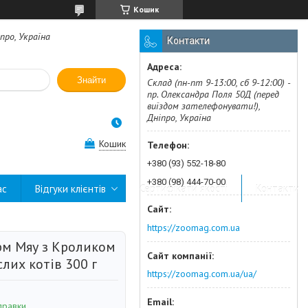
Кошик
про, Україна
Контакти
Знайти
Склад (пн-пт 9-13:00, сб 9-12:00) -
пр. Олександра Поля 50Д (перед
виїздом зателефонувати!),
Дніпро, Україна
Кошик
+380 (93) 552-18-80
+380 (98) 444-70-00
ас
Відгуки клієнтів
Сертифікати якості
Контакти
https://zoomag.com.ua
рм Мяу з Кроликом
лих котів 300 г
https://zoomag.com.ua/ua/
правки