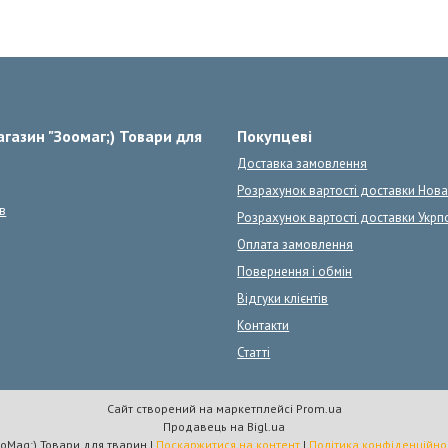
газин "Зоомаг;) Товари для
Покупцеві
Доставка замовлення
Розрахунок вартості доставки Нов
в
Розрахунок вартості доставки Укрп
Оплата замовлення
Повернення і обмін
Відгуки клієнтів
Контакти
Статті
Сайт створений на маркетплейсі
Prom.ua
Продавець на Bigl.ua
ZooMag;) Товари для тварин |
Поскаржитися на контент
|
Політика конфіденційно