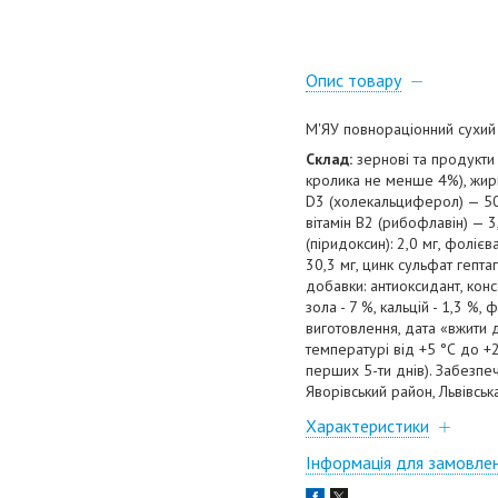
Опис товару
М'ЯУ повнораціонний сухий
Склад:
зернові та продукти 
кролика не менше 4%), жири 
D3 (холекальциферол) — 500 
вітамін B2 (рибофлавін) — 3,0
(піридоксин): 2,0 мг, фолієва
30,3 мг, цинк сульфат гептаг
добавки: антиоксидант, конс
зола - 7 %, кальцій - 1,3 %,
виготовлення, дата «вжити д
температурі від +5 °С до +
перших 5-ти днів). Забезпечи
Яворівський район, Львівськ
Характеристики
Інформація для замовле