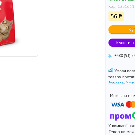
Код:
1351631
56 ₴
Ку
Купити з
+380 (93) 5
товару протя
домовленістю
У компанії під
Тепер ви може