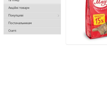
та птиці
Акційні товари
Покупцеві
Постачальникам
Статті