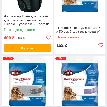
Диспенсер Trixie для пакетів
для фекалій зі штучною
шкірою 1 упаковка 20 пакетів
(*)
Пелюшки Trixie для собак, 30
Готово до відправки
x 50 см, 7 шт. (целюлоза) (*)
409
Немає в наявності
₴
482 ₴
152
₴
Купити
–15%
–15%