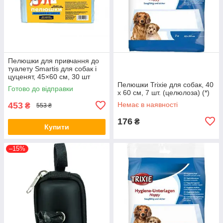
Пелюшки для привчання до
туалету Smartis для собак і
цуценят, 45×60 см, 30 шт
Пелюшки Trixie для собак, 40
Готово до відправки
x 60 см, 7 шт. (целюлоза) (*)
453
Немає в наявності
₴
553 ₴
176
₴
Купити
–15%