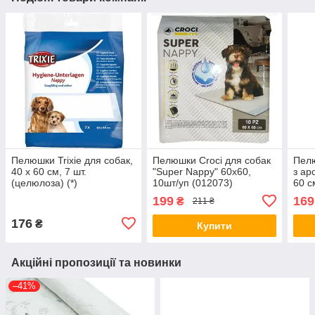
Пелюшки Trixie для собак,
Пелюшки Croci для собак
Пелю
40 x 60 см, 7 шт.
"Super Nappy" 60х60,
з ар
(целюлоза) (*)
10шт/уп (012073)
60 с
199
169
₴
211 ₴
176
₴
Купити
Акційні пропозиції та новинки
–41%