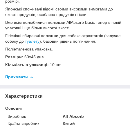
розмірі.
Японські споживачі відомі своїми високими вимогами до
якості продуктів, особливо продуктів гігієни.
Вже всім полюбилися пелюшки AllAbsorb Basic тепер в новій
упаковці і ще більш високої якості
Гігієнічні вбираючі пелюшки для собакс атрактантів (залучає
собаку до
туалету
), базовий рівень поглинання.
Поліетиленова упаковка.
Розміри:
60х45 див.
Кількість в упаковці:
10 шт
Приховати
Характеристики
Основні
Виробник
All-Absorb
Країна виробник
Китай