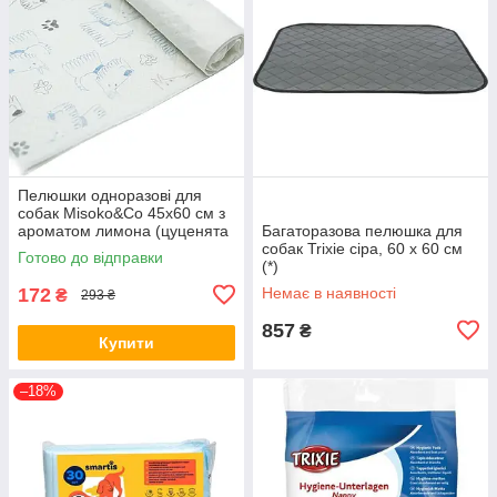
Пелюшки одноразові для
собак Misoko&Co 45х60 см з
ароматом лимона (цуценята
Багаторазова пелюшка для
та лапки) 10 штук (63058)
собак Trixie сіра, 60 х 60 см
Готово до відправки
(*)
172
Немає в наявності
₴
293 ₴
857
₴
Купити
–18%