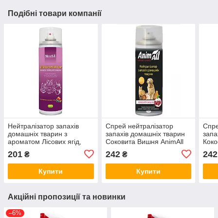
Подібні товари компанії
Нейтралізатор запахів
Спрей нейтралізатор
Спре
домашніх тварин з
запахів домашніх тварин
запа
ароматом Лісових ягід,
Соковита Вишня AnimAll
Коко
MODES, 500 мл (*)
аерозоль 500 мл
Anim
201
242
242
₴
₴
Купити
Купити
Акційні пропозиції та новинки
–6%