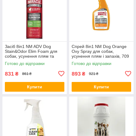
Засіб 8in1 NM ADV Dog
Спрей 8in1 NM Dog Orange
Stain&Odor Elim Foam для
Oxy Spray для собак,
собак, усунення плям та
усунення плям і запахів, 709
запахів, з посиленою
мл (*)
Готово до відправки
Готово до відправки
формулою, 518 мл (*)
831
893
₴
₴
861 ₴
921 ₴
Купити
Купити