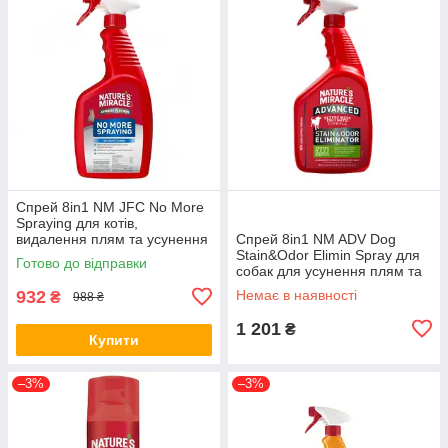
Спрей 8in1 NM JFC No More
Spraying для котів,
видалення плям та усунення
Спрей 8in1 NM ADV Dog
запахів, 709 мл (*)
Stain&Odor Elimin Spray для
Готово до відправки
собак для усунення плям та
запахів, з посиленою
932
Немає в наявності
₴
988 ₴
формулою, 946 мл (*)
1 201
₴
Купити
–3%
–3%