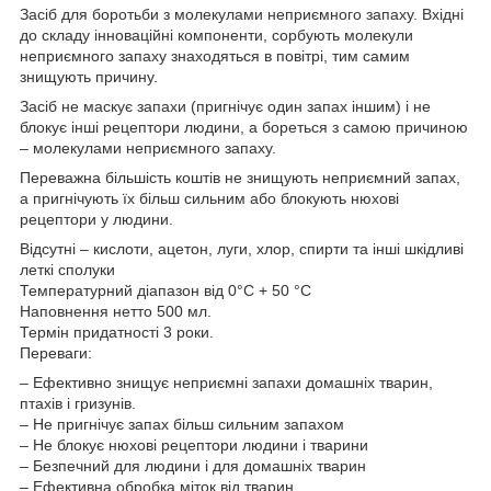
Засіб для боротьби з молекулами неприємного запаху. Вхідні
до складу інноваційні компоненти, сорбують молекули
неприємного запаху знаходяться в повітрі, тим самим
знищують причину.
Засіб не маскує запахи (пригнічує один запах іншим) і не
блокує інші рецептори людини, а бореться з самою причиною
– молекулами неприємного запаху.
Переважна більшість коштів не знищують неприємний запах,
а пригнічують їх більш сильним або блокують нюхові
рецептори у людини.
Відсутні – кислоти, ацетон, луги, хлор, спирти та інші шкідливі
леткі сполуки
Температурний діапазон від 0°С + 50 °С
Наповнення нетто 500 мл.
Термін придатності 3 роки.
Переваги:
– Ефективно знищує неприємні запахи домашніх тварин,
птахів і гризунів.
– Не пригнічує запах більш сильним запахом
– Не блокує нюхові рецептори людини і тварини
– Безпечний для людини і для домашніх тварин
– Ефективна обробка міток від тварин