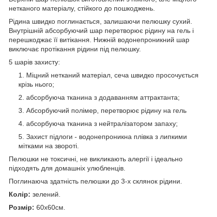
нетканого матеріалу, стійкого до пошкоджень.
Рідина швидко поглинається, залишаючи пелюшку сухий.
Внутрішній абсорбуючий шар перетворює рідину на гель і
перешкоджає її витікання. Нижній водонепроникний шар
виключає протікання рідини під пелюшку.
5 шарів захисту:
Міцний нетканий матеріал, сеча швидко просочується
крізь нього;
абсорбуюча тканина з додаванням аттрактанта;
Абсорбуючий полімер, перетворює рідину на гель
абсорбуюча тканина з нейтралізатором запаху;
Захист підлоги - водонепроникна плівка з липкими
мітками на звороті.
Пелюшки не токсичні, не викликають алергії і ідеально
підходять для домашніх улюбленців.
Поглинаюча здатність пелюшки до 3-х склянок рідини.
Колір:
зелений.
Розмір:
60х60см.