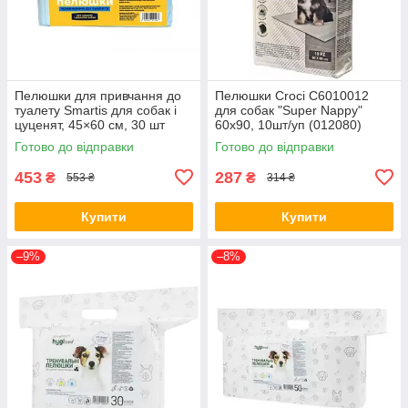
Пелюшки для привчання до
Пелюшки Croci C6010012
туалету Smartis для собак і
для собак "Super Nappy"
цуценят, 45×60 см, 30 шт
60х90, 10шт/уп (012080)
Готово до відправки
Готово до відправки
453
287
₴
₴
553 ₴
314 ₴
Купити
Купити
–9%
–8%