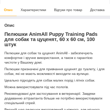
Опис
Характеристики
Відгуки про товар
Доставка
Опис
Пелюшки AnimAll Puppy Training Pads
для собак та цуценят, 60 х 60 см, 100
штук
Пелюшки для собак та цуценят AnimAll - забезпечують
комфортне і зручне використання, а також є гарантією
чистоти у Вашому домі.
Пелюшки призначені для привчання цуценят до туалету, і для
собак, які не мають можливості виходити на вулицю.
Ідеально підходять для собак малих порід і літніх собак.
Можна використовувати під час пологів.
Рекомендовані для застосування в ветеринарії. Завдяки
додаванню аттрактанта більше не потрібно використовувати
спеціальний спрей.
Верхній шар пелюшок виготовлений з ніжного, але міцного