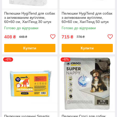
Пелюшки HygiTend для собак
Пелюшки HygiTend для собак
з активованим вугіллям,
з активованим вугіллям,
60×60 см, ХагіТенд 30 штук
60×60 см, ХагіТенд 50 штук
Готово до відправки
Готово до відправки
408
715
₴
₴
446 ₴
776 ₴
Купити
Купити
–6%
–6%
Пелюшки щоденні Smartis
Пелюшки Croci для собак