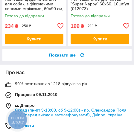
для собак, з фіксуючими
"Super Nappy" 60х60, 10шт/уп
липкими стрічками, 60×90 см,
(012073)
10 шт
Готово до відправки
Готово до відправки
234
199
₴
₴
250 ₴
211 ₴
Купити
Купити
Показати ще
Про нас
99% позитивних з 1218 відгуків за рік
Працює з 09.11.2010
м. Дніпро
Склад (пн-пт 9-13:00, сб 9-12:00) - пр. Олександра Поля
50Д (перед виїздом зателефонувати!), Дніпро, Україна
КНОПКА
ЗВ'ЯЗКУ
Контакти