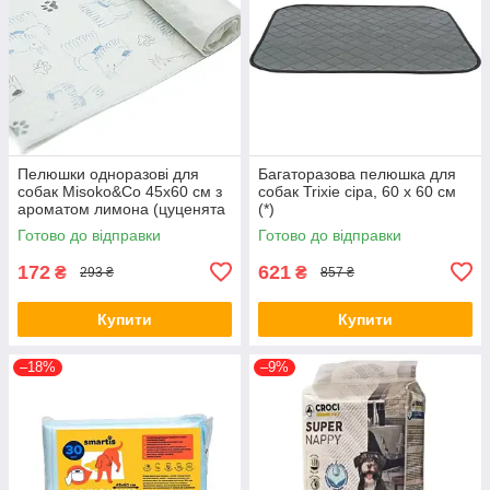
Пелюшки одноразові для
Багаторазова пелюшка для
собак Misoko&Co 45х60 см з
собак Trixie сіра, 60 х 60 см
ароматом лимона (цуценята
(*)
та лапки) 10 штук (63058)
Готово до відправки
Готово до відправки
172
621
₴
₴
293 ₴
857 ₴
Купити
Купити
–18%
–9%