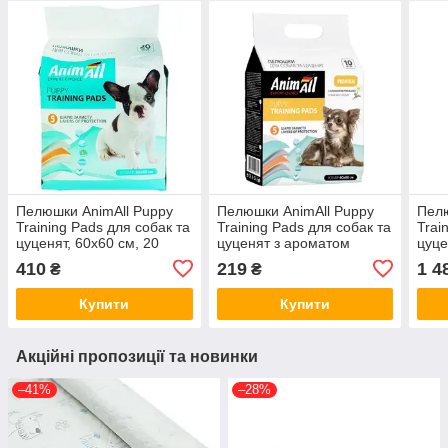
Пелюшки AnimAll Puppy
Пелюшки AnimAll Puppy
Пелю
Training Pads для собак та
Training Pads для собак та
Trai
цуценят, 60х60 см, 20
цуценят з ароматом
цуце
штук
ромашки, 60х60 см, 10
штук
410
219
1 4
₴
₴
штук
Купити
Купити
Акційні пропозиції та новинки
–41%
–28%