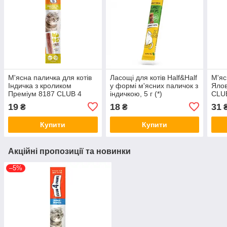
М'ясна паличка для котів
Ласощі для котів Half&Half
М'яс
Індичка з кроликом
у формі м'ясних паличок з
Ялов
Преміум 8187 CLUB 4
індичкою, 5 г (*)
CLUB
PAWS Клуб 4 Лапи, 5 г
19
18
31
₴
₴
Купити
Купити
Акційні пропозиції та новинки
–5%