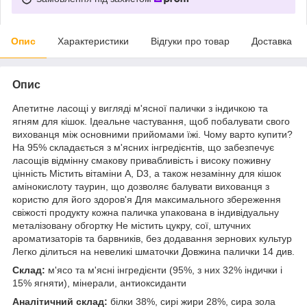
Опис
Характеристики
Відгуки про товар
Доставка
Опис
Апетитне ласощі у вигляді м'ясної палички з індичкою та
ягням для кішок. Ідеальне частування, щоб побалувати свого
вихованця між основними прийомами їжі. Чому варто купити?
На 95% складається з м'ясних інгредієнтів, що забезпечує
ласощів відмінну смакову привабливість і високу поживну
цінність Містить вітаміни А, D3, а також незамінну для кішок
амінокислоту таурин, що дозволяє балувати вихованця з
користю для його здоров'я Для максимального збереження
свіжості продукту кожна паличка упакована в індивідуальну
металізовану обгортку Не містить цукру, сої, штучних
ароматизаторів та барвників, без додавання зернових культур
Легко ділиться на невеликі шматочки Довжина палички 14 див.
Склад:
м'ясо та м'ясні інгредієнти (95%, з них 32% індички і
15% ягняти), мінерали, антиоксиданти
Аналітичний склад:
білки 38%, сирі жири 28%, сира зола