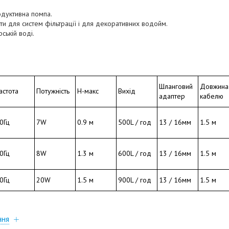
дуктивна помпа.
и для систем фільтрації і для декоративних водойм.
ській воді.
Шланговий
Довжина
астота
Потужність
Н-макс
Вихід
адаптер
кабелю
0Гц
7W
0.9 м
500L / год
13 / 16мм
1.5 м
0Гц
8W
1.3 м
600L / год
13 / 16мм
1.5 м
0Гц
20W
1.5 м
900L / год
13 / 16мм
1.5 м
ння