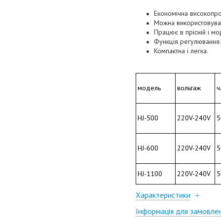
Економічна високопро
Можна використовуват
Працює в прісній і мор
Функція регулювання.
Компактна і легка.
модель
вольтаж
ч
HJ-500
220V-240V
5
HJ-600
220V-240V
5
HJ-1100
220V-240V
5
Характеристики
Інформація для замовле