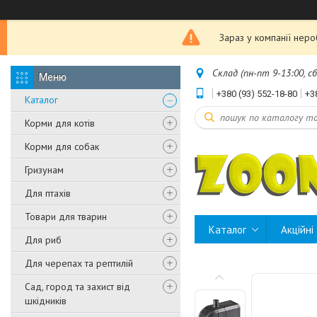
Зараз у компанії нер
Склад (пн-пт 9-13:00, с
+380 (93) 552-18-80
+3
Каталог
Корми для котів
Корми для собак
Гризунам
Для птахів
Товари для тварин
Каталог
Акційні
Для риб
Для черепах та рептилій
Сад, город та захист від
шкідників