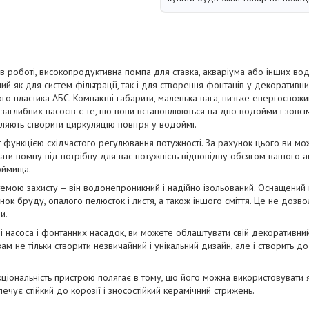
в роботі, високопродуктивна помпа для ставка, акваріума або інших во
ий як для систем фільтрації, так і для створення фонтанів у декоративн
го пластика АБС. Компактні габарити, маленька вага, низьке енергоспожив
заглибних насосів є те, що вони встановлюються на дно водойми і зовсім
ляють створити циркуляцію повітря у водоймі.
 функцією східчастого регулювання потужності. За рахунок цього ви м
вати помпу під потрібну для вас потужність відповідну обсягом вашого а
оймища.
емою захисту – він водонепроникний і надійно ізольований. Оснащений 
к бруду, опалого пелюсток і листя, а також іншого сміття. Це не дозвол
и.
 насоса і фонтанних насадок, ви можете облаштувати свій декоративн
м не тільки створити незвичайний і унікальний дизайн, але і створить д
кціональність пристрою полягає в тому, що його можна використовувати як 
печує стійкий до корозії і зносостійкий керамічний стрижень.