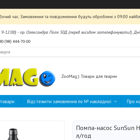
обочий час. Замовлення та повідомлення будуть оброблені з 09:00 найбл
б 9-12:00) - пр. Олександра Поля 50Д (перед виїздом зателефонувати!), Дні
80 (98) 444-70-00
ZooMag;) Товари для тварин
 товари
Відстежити замовлення по № накладної
Про н
Помпа-насос SunSun H
л/год