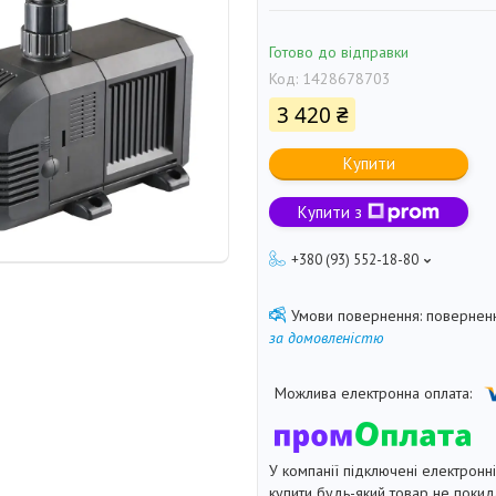
Готово до відправки
Код:
1428678703
3 420 ₴
Купити
Купити з
+380 (93) 552-18-80
поверненн
за домовленістю
У компанії підключені електронн
купити будь-який товар не покид