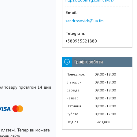
https://zoomag.com.ua/ua/
sandrosovich@ua.fm
+380935521880
Графік роботи
Понеділок
09:00
18:00
Вівторок
09:00
18:00
я товару протягом 14 днів
Середа
09:00
18:00
Четвер
09:00
18:00
Пʼятниця
09:00
18:00
Субота
09:00
12:00
Неділя
Вихідний
і платежі. Тепер ви можете
аючи сайту.