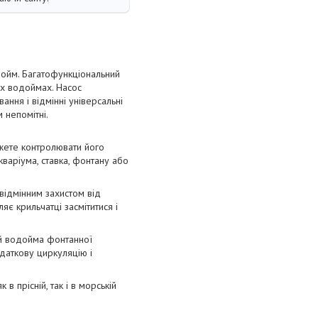
дойм. Багатофункціональний
их водоймах. Насос
ання і відмінні універсальні
 непомітні.
ожете контролювати його
кваріума, ставка, фонтану або
відмінним захистом від
яє крильчатці засмітитися і
ий водойма фонтанної
одаткову циркуляцію і
в прісній, так і в морській