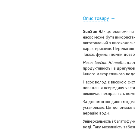
Опис товару
SunSun HJ -
це економічна 
насос може бути використан
виготовлений з високоякісно
характеристики. Перевагою 
Також, функції помпи дозво
Насос SunSun HJ про
бладает
продуктивність і відрегулю
іншого декоративного вод
Насос володіє високою сист
попадання всередину частино
виключає несправність помп
За допомогою даної моделі
установкою. Це допоможе ва
аерацію води.
Універсальність і багатофун
воді. Таку можливість забез