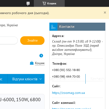
Кошик
ижчого робочого дня (сьогодні).
про, Україна
Контакти
Знайти
Склад (пн-пт 9-13:00, сб 9-12:00) -
пр. Олександра Поля 50Д (перед
виїздом зателефонувати!),
Дніпро, Україна
Кошик
+380 (93) 552-18-80
+380 (98) 444-70-00
ас
Відгуки клієнтів
Сертифікати якості
Контакти
https://zoomag.com.ua
J-6000, 150W, 6800