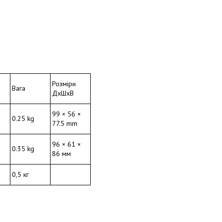
Розміри
Вага
ДхШхВ
99 × 56 ×
0.25 kg
77.5 mm
96 × 61 ×
0.35 kg
86 мм
0,5 кг