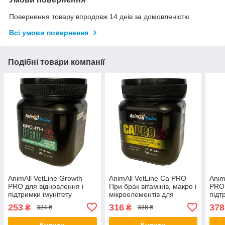
Повернення товару впродовж 14 днів за домовленістю
Всі умови повернення
Подібні товари компанії
AnimAll VetLine Growth
AnimAll VetLine Ca PRO
Anim
PRO для відновлення і
При брак вітамінів, макро і
PRO 
підтримки імунітету
мікроелементів для
підт
середніх порід собак 200
середніх порід собак 200
вели
253
316
378
₴
₴
334 ₴
338 ₴
таб х 1 г
таб х 1 г
таб х
Купити
Купити