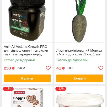
AnimAll VetLine Growth PRO
для відновлення і підтримки
Лізун вітамінізований Морква
імунітету середніх порід
з М'яти для котів, 9 см, 1 шт
собак 200 таб х 1 г
Готово до відправки
Готово до відправки
253
41
₴
₴
334 ₴
50 ₴
Купити
Купити
–15%
–12%