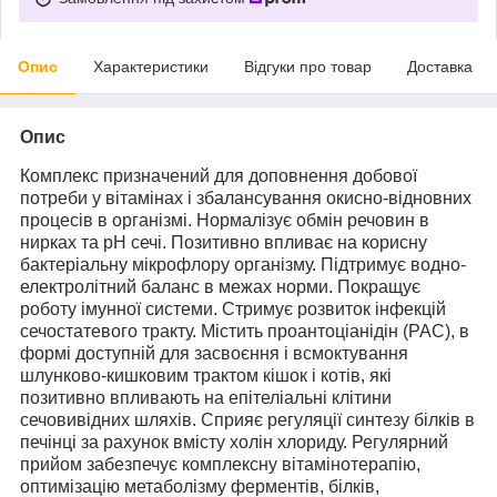
Опис
Характеристики
Відгуки про товар
Доставка
Опис
Комплекс призначений для доповнення добової
потреби у вітамінах і збалансування окисно-відновних
процесів в організмі. Нормалізує обмін речовин в
нирках та рН сечі. Позитивно впливає на корисну
бактеріальну мікрофлору організму. Підтримує водно-
електролітний баланс в межах норми. Покращує
роботу імунної системи. Стримує розвиток інфекцій
сечостатевого тракту. Містить проантоціанідін (РАС), в
формі доступній для засвоєння і всмоктування
шлунково-кишковим трактом кішок і котів, які
позитивно впливають на епітеліальні клітини
сечовивідних шляхів. Сприяє регуляції синтезу білків в
печінці за рахунок вмісту холін хлориду. Регулярний
прийом забезпечує комплексну вітамінотерапію,
оптимізацію метаболізму ферментів, білків,