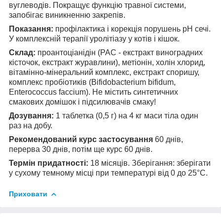
вуглеводів. Покращує функцію травної системи,
запобігає виникненню закрепів.
Показання:
профілактика і корекція порушень рН сечі.
У комплексній терапії уролітіазу у котів і кішок.
Склад:
проантоціанідін (PAC - екстракт виноградних
кісточок, екстракт журавлини), метіонін, холін хлорид,
вітамінно-мінеральний комплекс, екстракт споришу,
комплекс пробіотиків (Bifidobacterium bifidum,
Entеrococcus faccium). Не містить синтетичних
смакових домішок і підсилювачів смаку!
Дозування:
1 таблетка (0,5 г) на 4 кг маси тіла один
раз на добу.
Рекомендований курс застосування
60 днів,
перерва 30 днів, потім ще курс 60 днів.
Термін придатності:
18 місяців. Зберігання: зберігати
у сухому темному місці при температурі від 0 до 25°С.
Приховати