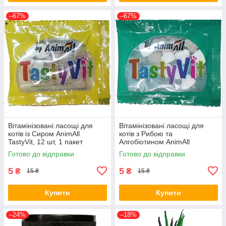
–67%
–67%
Вітамінізовані ласощі для
Вітамінізовані ласощі для
котів із Сиром AnimAll
котів з Рибою та
TastyVit, 12 шт, 1 пакет
Алгобіотином AnimAll
TastyVit, 12 шт, 1 пакет
Готово до відправки
Готово до відправки
5
5
₴
₴
15 ₴
15 ₴
Купити
Купити
–24%
–18%