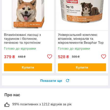
Вітамінізовані ласощі з
Універсальний комплекс
таурином і біотином,
вітамінів, мінералів та
печінкою та протеїном
мікроелементів Beaphar Top
Beaphar Doggy's Mix, 180 таб
10 Dog, 180 таб (*)
Готово до відправки
Готово до відправки
(*)
379
528
₴
₴
448 ₴
599 ₴
Купити
Купити
Показати ще
Про нас
99% позитивних з 1212 відгуків за рік