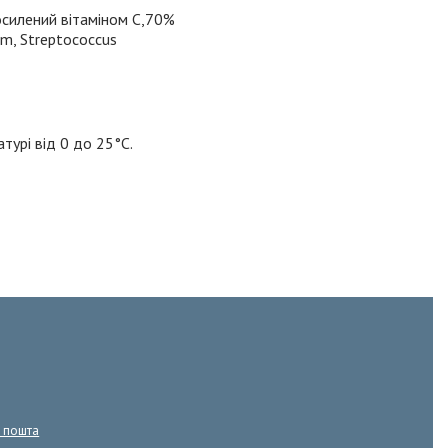
посилений вітаміном С,70%
um, Streptococcus
атурі від 0 до 25°С.
а пошта