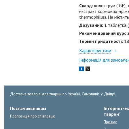
Склад:
колострум (IGF), 
екстракт кормових дріждж
thermophilus). Не містит
Дозування:
1 таблетка (1
Рекомендований курс 
Термін придатності:
18 
Характеристики
Інформація для замовле
Доставка товарів для тварин по Україні. Самовивіз у Дніпрі.
Постачальникам
Інтернет-ма
тварин"
Пропозиція про співпрацю
Про нас