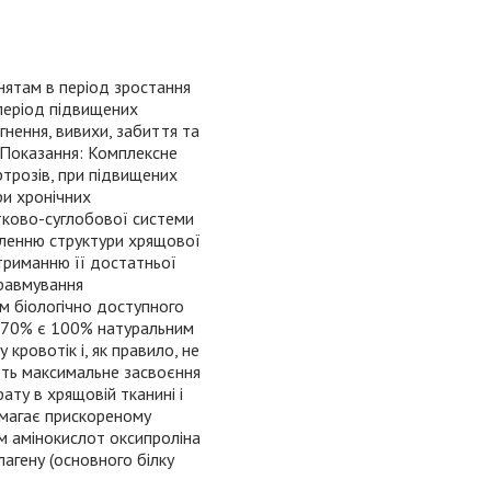
енятам в період зростання
 період підвищених
ягнення, вивихи, забиття та
. Показання: Комплексне
ртрозів, при підвищених
ри хронічних
стково-суглобової системи
овленню структури хрящової
дтриманню її достатньої
травмування
м біологічно доступного
в 70% є 100% натуральним
кровотік і, як правило, не
ють максимальне засвоєння
ату в хрящовій тканині і
омагає прискореному
м амінокислот оксипроліна
олагену (основного білку