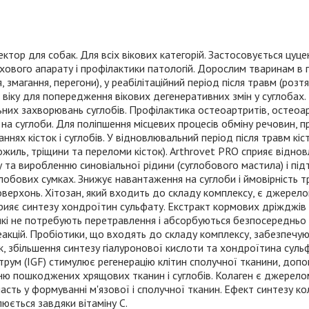
ктор для собак. Для всіх вікових категорій. Застосовується цуц
хового апарату і профілактики патологій. Дорослим тваринам в
 змагання, перегони), у реабілітаційний період після травм (розт
 віку для попередження вікових дегенеративних змін у суглобах
льних захворювань суглобів. Профілактика остеоартритів, остеоа
на суглоби. Для поліпшення місцевих процесів обміну речовин, п
нях кісток і суглобів. У відновлювальний період після травм кі
хожиль, тріщини та переломи кісток). Arthrovet PRO сприяє відн
у та виробленню синовіальної рідини (суглобового мастила) і пі
глобових сумках. Знижує навантаження на суглоби і ймовірність 
верхонь. Хітозан, який входить до складу комплексу, є джерело
прияє синтезу хондроїтин сульфату. Екстракт кормових дріжджі
кі не потребують перетравлення і абсорбуються безпосередньо у 
еакцій. Пробіотики, що входять до складу комплексу, забезпечу
ок, збільшення синтезу гіалуронової кислоти та хондроїтина сульф
струм (IGF) стимулює регенерацію клітин сполучної тканини, доп
ю пошкоджених хрящових тканин і суглобів. Колаген є джерело
участь у формуванні м'язової і сполучної тканин. Ефект синтезу к
юється завдяки вітаміну С.