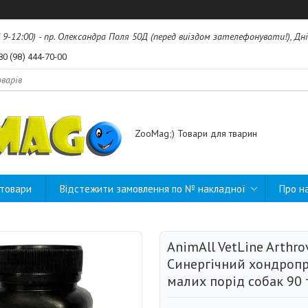
б 9-12:00) - пр. Олександра Поля 50Д (перед виїздом зателефонувати!), Дні
80 (98) 444-70-00
ZooMag;) Товари для тварин
 товари
Відстежити замовлення по № накладної
Про н
AnimAll VetLine Arthro
Синергічний хондроп
малих порід собак 90 т