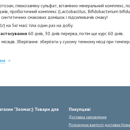
хітозан, глюкозаміну сульфат, вітамінно-мінеральний комплекс, 
ів, пробіотичний комплекс (Lactobacillus, Bifidobacterium bifid
ь синтетичних смакових домішок і підсилювачів смаку!
г) на 5кг масі тіла один раз на добу.
застосування
60 днів, 30 днів перерва, потім ще курс 60 днів.
місяців. Зберігання: зберігати у сухому темному місці при темпер
ння
газин "Зоомаг;) Товари для
Покупцеві
Доставка замовлення
Розрахунок вартості доставки Нов