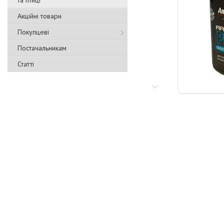
та птиці
Акційні товари
Покупцеві
Постачальникам
Статті