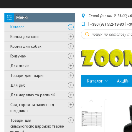
Склад (пн-пт 9-13:00, с
+380 (93) 552-18-80
+3
Каталог
Корми для котів
Корми для собак
Гризунам
Для птахів
Товари для тварин
Каталог
Акційні
Для риб
Для черепах та рептилій
Сад, город та захист від
шкідників
Товари для
сільськогосподарських тварин