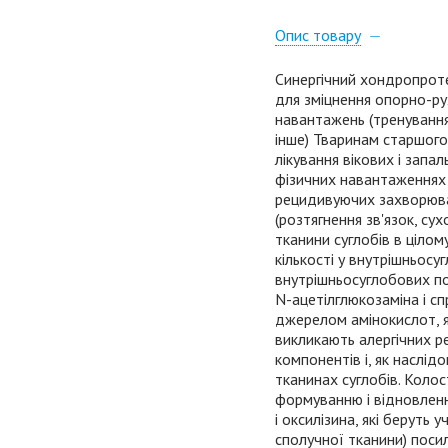
Опис товару
Синергічний хондропроте
для зміцнення опорно-ру
навантажень (тренування,
інше) Тваринам старшого
лікування вікових і запа
фізичних навантаженнях 
рецидивуючих захворюван
(розтягнення зв'язок, су
тканини суглобів в цілом
кількості у внутрішньосу
внутрішньосуглобових по
N-ацетілглюкозаміна і с
джерелом амінокислот, я
викликають алергічних р
компонентів і, як наслід
тканинах суглобів. Коло
формуванню і відновленн
і оксилізина, які беруть 
сполучної тканини) посил