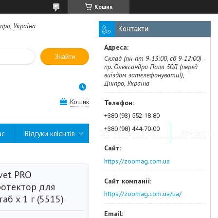
Кошик
про, Україна
Контакти
Знайти
Склад (пн-пт 9-13:00, сб 9-12:00) -
пр. Олександра Поля 50Д (перед
виїздом зателефонувати!),
Дніпро, Україна
Кошик
+380 (93) 552-18-80
+380 (98) 444-70-00
ас
Відгуки клієнтів
Сертифікати якості
Контакти
https://zoomag.com.ua
vet PRO
ротектор для
https://zoomag.com.ua/ua/
аб х 1 г (5515)