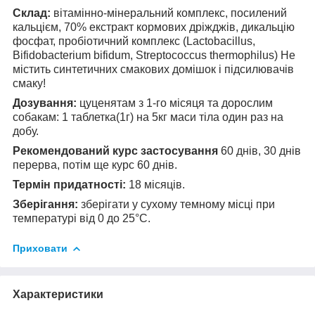
Склад:
вітамінно-мінеральний комплекс, посилений
кальцієм, 70% екстракт кормових дріжджів, дикальцію
фосфат, пробіотичний комплекс (Lactobacillus,
Bifidobacterium bifidum, Streptococcus thermophilus) Не
містить синтетичних смакових домішок і підсилювачів
смаку!
Дозування:
цуценятам з 1-го місяця та дорослим
собакам: 1 таблетка(1г) на 5кг маси тіла один раз на
добу.
Рекомендований курс застосування
60 днів, 30 днів
перерва, потім ще курс 60 днів.
Термін придатності:
18 місяців.
Зберігання:
зберігати у сухому темному місці при
температурі від 0 до 25°С.
Приховати
Характеристики