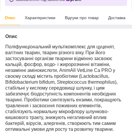
Опис
Характеристики
Відгуки про товар
Доставка
Опис
Поліфункціональний мультікомплекс для цуценят,
вагітних тварин, тварин різного віку. При його
застосуванні організм тварини відмінно засвоює
кальцій, фосфор, водо- і жиророзчинні вітаміни,
незамінні амінокислоти. AnimAll VetLine Ca PRO у
своєму складі містить пробіотики (Lactobacillus,
Bifidobacterium bifidum, Streptococcus thermophilus),
стабільні у кислому середовищі шлунку, і цим
забезпечує біодоступність компонентів необхідних
тварині. Пробіотики синтезують ензими, покращують
травлення і засвоєння поживних елементів,
стабілізують нормальну мікрофлору шлунково-
кишкового тракту, знижують негативний вплив
бактерій, вірусів, алергенів, створюють тим самим
оптимальні умови для росту та розвитку тварини.