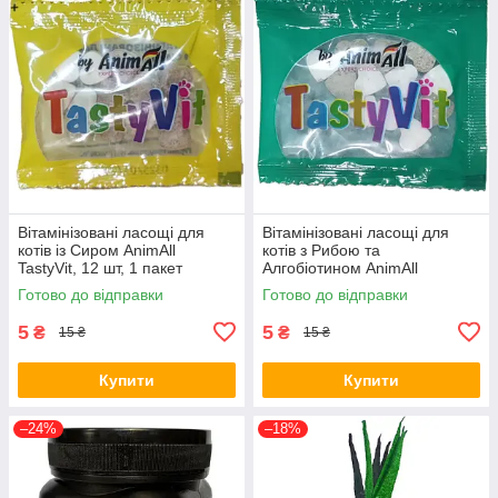
Вітамінізовані ласощі для
Вітамінізовані ласощі для
котів із Сиром AnimAll
котів з Рибою та
TastyVit, 12 шт, 1 пакет
Алгобіотином AnimAll
TastyVit, 12 шт, 1 пакет
Готово до відправки
Готово до відправки
5
5
₴
₴
15 ₴
15 ₴
Купити
Купити
–24%
–18%