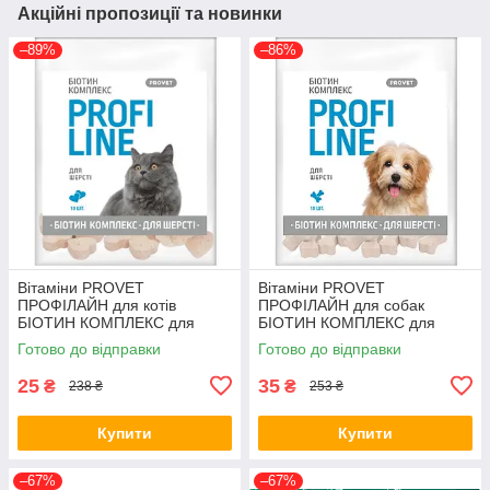
Акційні пропозиції та новинки
–89%
–86%
Вітаміни PROVET
Вітаміни PROVET
ПРОФІЛАЙН для котів
ПРОФІЛАЙН для собак
БІОТИН КОМПЛЕКС для
БІОТИН КОМПЛЕКС для
шерсті 10 табл (*)
шерсті 10 табл (*)
Готово до відправки
Готово до відправки
25
35
₴
₴
238 ₴
253 ₴
Купити
Купити
–67%
–67%