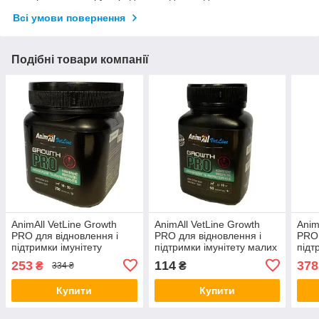
Всі умови повернення
Подібні товари компанії
AnimAll VetLine Growth
AnimAll VetLine Growth
Anim
PRO для відновлення і
PRO для відновлення і
PRO 
підтримки імунітету
підтримки імунітету малих
підт
середніх порід собак 200
порід собак 90 таб х 1 г,
вели
253
114
378
₴
₴
334 ₴
таб х 1 г
5508
таб х
Купити
Купити