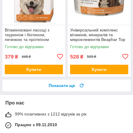
Вітамінізовані ласощі з
Універсальний комплекс
таурином і біотином,
вітамінів, мінералів та
печінкою та протеїном
мікроелементів Beaphar Top
Beaphar Doggy's Mix, 180 таб
10 Dog, 180 таб (*)
Готово до відправки
Готово до відправки
(*)
379
528
₴
₴
448 ₴
599 ₴
Купити
Купити
Показати ще
Про нас
99% позитивних з 1212 відгуків за рік
Працює з 09.11.2010