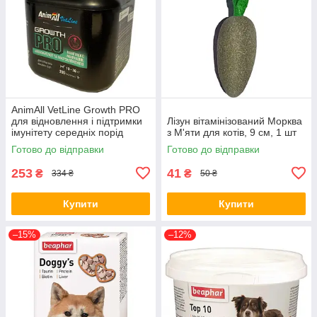
AnimAll VetLine Growth PRO
для відновлення і підтримки
Лізун вітамінізований Морква
імунітету середніх порід
з М'яти для котів, 9 см, 1 шт
собак 200 таб х 1 г
Готово до відправки
Готово до відправки
253
41
₴
₴
334 ₴
50 ₴
Купити
Купити
–15%
–12%