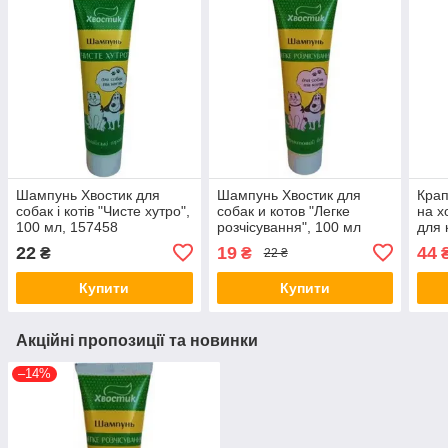
Шампунь Хвостик для
Шампунь Хвостик для
Крап
собак і котів "Чисте хутро",
собак и котов "Легке
на х
100 мл, 157458
розчісування", 100 мл
для 
собак
22
19
44
₴
₴
22 ₴
п*0.
Купити
Купити
Акційні пропозиції та новинки
–14%