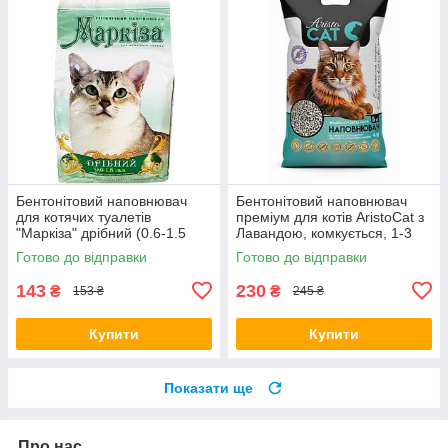
Бентонітовий наповнювач
Бентонітовий наповнювач
для котячих туалетів
преміум для котів AristoCat з
"Маркіза" дрібний (0.6-1.5
Лавандою, комкується, 1-3
мм) 5 кг
мм, 5 л/4 кг
Готово до відправки
Готово до відправки
143
230
₴
₴
153 ₴
245 ₴
Купити
Купити
Показати ще
Про нас