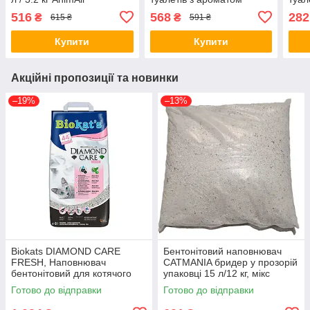
"Фіолетовий аметист"
дитячої присипки 10 л (*)
дитя
516
568
282
₴
₴
615 ₴
591 ₴
Купити
Купити
Акційні пропозиції та новинки
–19%
–13%
Biokats DIAMOND CARE
Бентонітовий наповнювач
FRESH, Наповнювач
CATMANIA бридер у прозорій
бентонітовий для котячого
упаковці 15 л/12 кг, мікс
туалету, 8 л (613260)
ароматів (*)
Готово до відправки
Готово до відправки