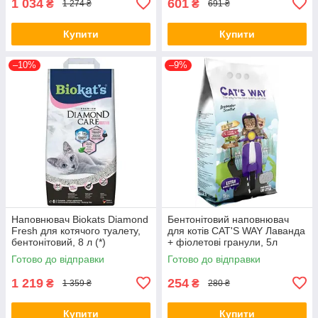
1 034
601
₴
₴
1 274 ₴
691 ₴
Купити
Купити
–10%
–9%
Наповнювач Biokats Diamond
Бентонітовий наповнювач
Fresh для котячого туалету,
для котів CAT'S WAY Лаванда
бентонітовий, 8 л (*)
+ фіолетові гранули, 5л
Готово до відправки
Готово до відправки
1 219
254
₴
₴
1 359 ₴
280 ₴
Купити
Купити