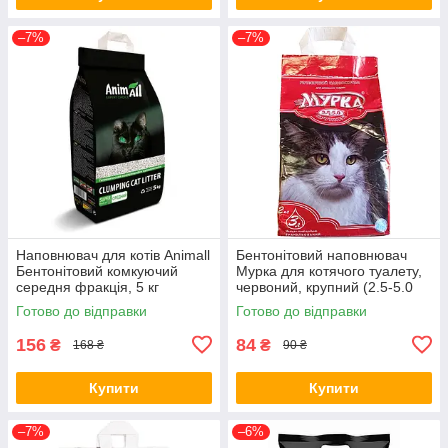
–7%
–7%
Наповнювач для котів Animall
Бентонітовий наповнювач
Бентонітовий комкуючий
Мурка для котячого туалету,
середня фракція, 5 кг
червоний, крупний (2.5-5.0
мм), 2 кг/3 л
Готово до відправки
Готово до відправки
156
84
₴
₴
168 ₴
90 ₴
Купити
Купити
–7%
–6%