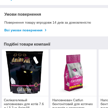
Умови повернення
Повернення товару впродовж 14 днів за домовленістю
Всі умови повернення
Подібні товари компанії
Силікагелевый
Наповнювач Catfun
Напо
наповнювач для котів 7.6
бентонітовий для котячих
бент
л / 3.2 кг AnimAll
туалетів з ароматом
туал