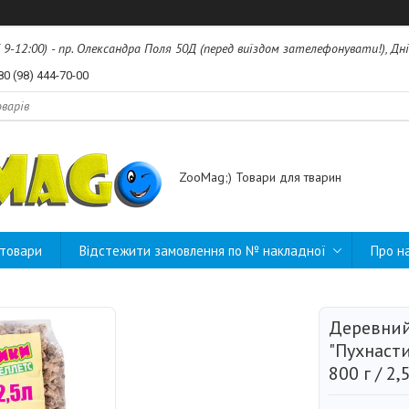
б 9-12:00) - пр. Олександра Поля 50Д (перед виїздом зателефонувати!), Дні
80 (98) 444-70-00
ZooMag;) Товари для тварин
 товари
Відстежити замовлення по № накладної
Про н
Деревний
"Пухнасти
800 г / 2,