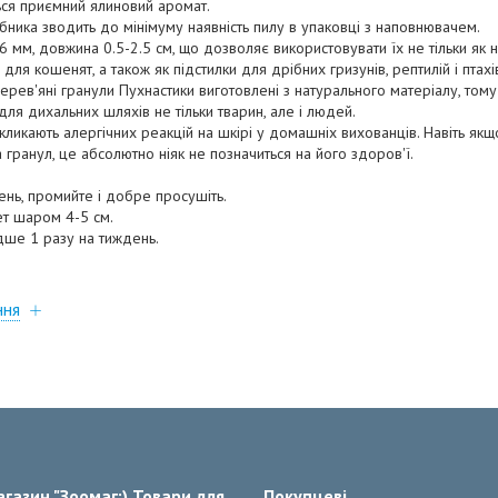
ься приємний ялиновий аромат.
обника зводить до мінімуму наявність пилу в упаковці з наповнювачем.
6 мм, довжина 0.5-2.5 см, що дозволяє використовувати їх не тільки як
і для кошенят, а також як підстилки для дрібних гризунів, рептилій і птахі
ерев'яні гранули Пухнастики виготовлені з натурального матеріалу, тому
для дихальних шляхів не тільки тварин, але і людей.
викликають алергічних реакцій на шкірі у домашніх вихованців. Навіть я
 гранул, це абсолютно ніяк не позначиться на його здоров'ї.
ень, промийте і добре просушіть.
ет шаром 4-5 см.
дше 1 разу на тиждень.
ння
газин "Зоомаг;) Товари для
Покупцеві