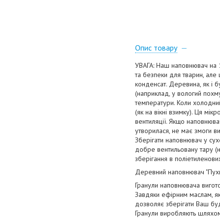
Опис товару
УВАГА: Наш наповнювач на 1
та безпеки для тварин, але 
конденсат. Деревина, як і б
(наприклад, у вологий похму
температури. Коли холодний
(як на вікні взимку). Ця мік
вентиляції. Якщо наповнювач
утворилася, не має змоги в
Зберігати наповнювач у сух
добре вентильовану тару (н
зберігання в поліетиленових
Деревний наповнювач "Пухна
Гранули наповнювача вигото
Завдяки ефірним маслам, як
дозволяє зберігати Ваш буд
Гранули виробляють шляхом