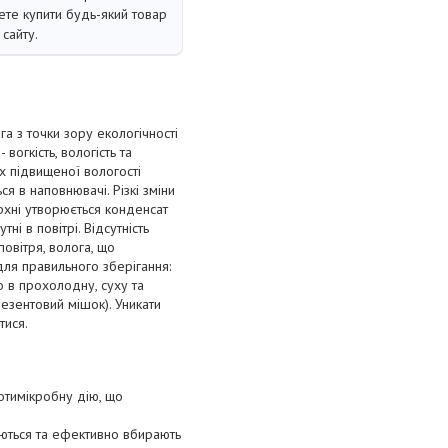
те купити будь-який товар
сайту.
а з точки зору екологічності
вогкість, вологість та
ах підвищеної вологості
я в наповнювачі. Різкі зміни
рхні утворюється конденсат
ні в повітрі. Відсутність
овітря, волога, що
ля правильного зберігання:
о в прохолодну, суху та
езентовий мішок). Уникати
тися.
отимікробну дію, що
ються та ефективно вбирають