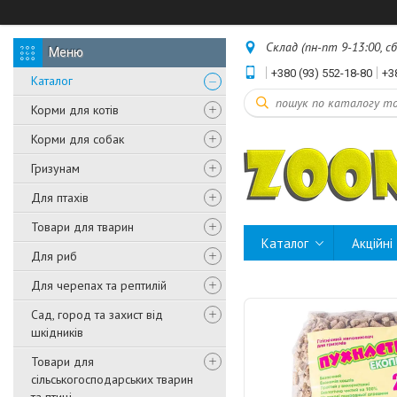
Склад (пн-пт 9-13:00, с
+380 (93) 552-18-80
+3
Каталог
Корми для котів
Корми для собак
Гризунам
Для птахів
Товари для тварин
Каталог
Акційні
Для риб
Для черепах та рептилій
Сад, город та захист від
шкідників
Товари для
сільськогосподарських тварин