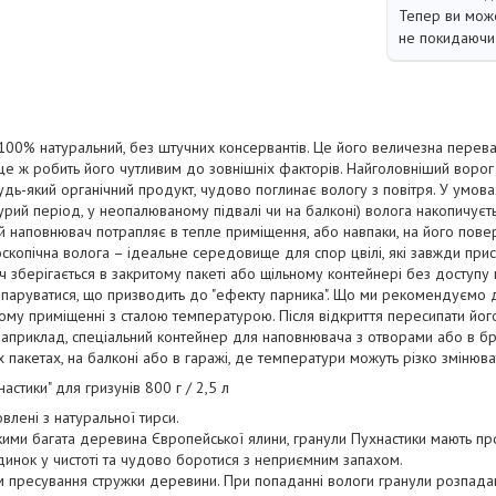
Тепер ви може
не покидаючи 
00% натуральний, без штучних консервантів. Це його величезна переваг
це ж робить його чутливим до зовнішніх факторів. Найголовніший ворог - 
удь-який органічний продукт, чудово поглинає вологу з повітря. У умов
рий період, у неопалюваному підвалі чи на балконі) волога накопичуєтьс
 наповнювач потрапляє в тепле приміщення, або навпаки, на його пове
роскопічна волога – ідеальне середовище для спор цвілі, які завжди присут
 зберігається в закритому пакеті або щільному контейнері без доступу п
ипаруватися, що призводить до "ефекту парника". Що ми рекомендуємо д
ому приміщенні з сталою температурою. Після відкриття пересипати йог
априклад, спеціальний контейнер для наповнювача з отворами або в бр
 пакетах, на балконі або в гаражі, де температури можуть різко змінюва
стики" для гризунів 800 г / 2,5 л
влені з натуральної тирси.
ими багата деревина Європейської ялини, гранули Пухнастики мають пр
инок у чистоті та чудово боротися з неприємним запахом.
 пресування стружки деревини. При попаданні вологи гранули розпада