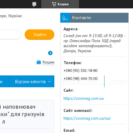
Кошик
про, Україна
Контакти
Знайти
Склад (пн-пт 9-13:00, сб 9-12:00) -
пр. Олександра Поля 50Д (перед
виїздом зателефонувати!),
Дніпро, Україна
Кошик
+380 (93) 552-18-80
+380 (98) 444-70-00
ас
Відгуки клієнтів
Сертифікати якості
Контакти
https://zoomag.com.ua
 наповнювач
ки" для гризунів
https://zoomag.com.ua/ua/
5 л