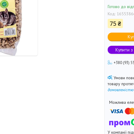
Готово до від
Код:
1655386
75 ₴
Ку
Купити з
+380 (93) 5
товару протя
домовленістю
У компанії під