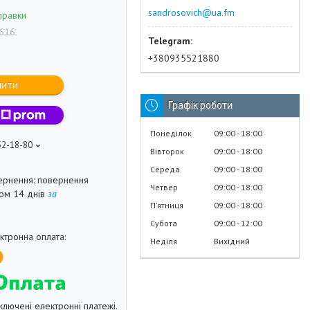
sandrosovich@ua.fm
правки
616
+380935521880
пити
Графік роботи
Понеділок
09:00
18:00
52-18-80
Вівторок
09:00
18:00
Середа
09:00
18:00
повернення
Четвер
09:00
18:00
гом 14 днів
за
Пʼятниця
09:00
18:00
Субота
09:00
12:00
Неділя
Вихідний
ключені електронні платежі.