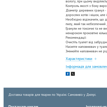
вологу, при цьому виділяєт
Контроль якості з боку вир
Діаметр деревних гранул - 
дорослих котів і кішок, але 
Необхідно відзначити, що д
пилу, який так небезпечний 
Гранули не токсичні та не 
ненароком проковтне кілька
Рекомендації:
Очистіть туалет від забрудн
Насипте наповнювач у туал
Змінюйте наповнювач не рі
Характеристики
Інформація для замовле
Доставка товарів для тварин по Україні. Самовивіз у Дніпрі.
Постачальникам
Інтернет-ма