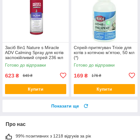
Засіб 8in1 Nature s Miracle
Спрей-притягувач Trixie для
ADV Calming Spray для котів
котів з котячою м'ятою, 50 мл
заспокійливий спрей 236 мл
(*)
(*)
Готово до відправки
Готово до відправки
623
169
₴
₴
649 ₴
176 ₴
Купити
Купити
Показати ще
Про нас
99% позитивних з 1218 відгуків за рік