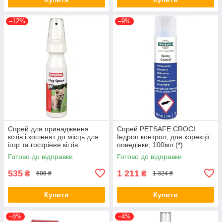
–12%
–9%
Спрей для принадження
Спрей PETSAFE CROCI
котів і кошенят до місць для
Індроп контрол, для корекції
ігор та гостріння кігтів
поведінки, 100мл (*)
Beaphar Play Spray, 150 мл
Готово до відправки
Готово до відправки
(*)
535
1 211
₴
₴
606 ₴
1 324 ₴
Купити
Купити
–8%
–4%