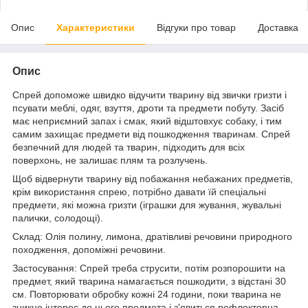
Опис
Характеристики
Відгуки про товар
Доставка
Опис
Спрей допоможе швидко відучити тварину від звички гризти і
псувати меблі, одяг, взуття, дроти та предмети побуту. Засіб
має неприємний запах і смак, який відштовхує собаку, і тим
самим захищає предмети від пошкодження тваринам. Спрей
безпечний для людей та тварин, підходить для всіх
поверхонь, не залишає плям та розлучень.
Щоб відвернути тварину від побажання небажаних предметів,
крім використання спрею, потрібно давати їй спеціальні
предмети, які можна гризти (іграшки для жування, жувальні
палички, солодощі).
Склад: Олія полину, лимона, дратівливі речовини природного
походження, допоміжні речовини.
Застосування: Спрей треба струсити, потім розпорошити на
предмет, який тварина намагається пошкодити, з відстані 30
см. Повторювати обробку кожні 24 години, поки тварина не
зникне інтерес до цього предмета і з'явиться рефлекторна