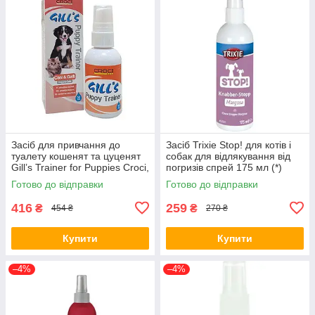
Засіб для привчання до
Засіб Trixie Stop! для котів і
туалету кошенят та цуценят
собак для відлякування від
Gill’s Trainer for Puppies Croci,
погризів спрей 175 мл (*)
50 мл (*)
Готово до відправки
Готово до відправки
416
259
₴
₴
454 ₴
270 ₴
Купити
Купити
–4%
–4%