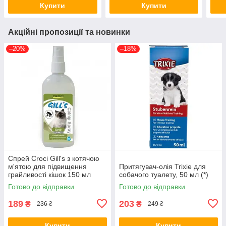
Купити
Купити
Акційні пропозиції та новинки
–20%
–18%
Спрей Croci Gill's з котячою
м'ятою для підвищення
Притягувач-олія Trixie для
грайливості кішок 150 мл
собачого туалету, 50 мл (*)
(69640)
Готово до відправки
Готово до відправки
189
203
₴
₴
236 ₴
249 ₴
Купити
Купити