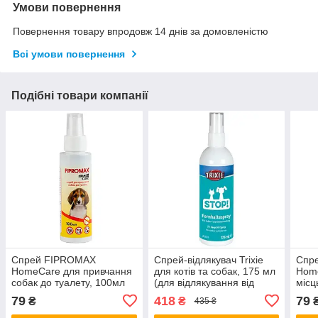
Умови повернення
Повернення товару впродовж 14 днів за домовленістю
Всі умови повернення
Подібні товари компанії
Спрей FIPROMAX
Спрей-відлякувач Trixie
Спр
HomeCare для привчання
для котів та собак, 175 мл
Home
собак до туалету, 100мл
(для відлякування від
місц
місць, об'єктів, зон) (*)
туал
79
418
79
₴
₴
435 ₴
мл