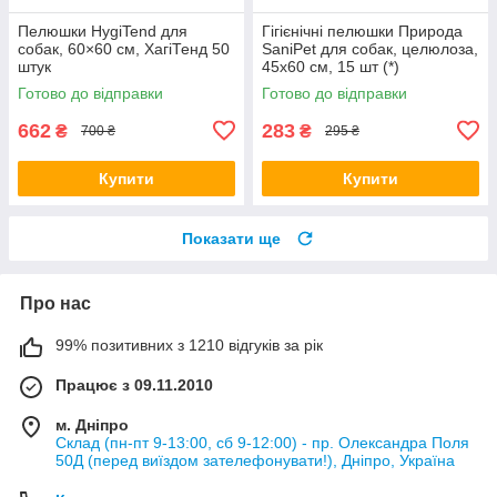
Пелюшки HygiTend для
Гігієнічні пелюшки Природа
собак, 60×60 см, ХагіТенд 50
SaniPet для собак, целюлоза,
штук
45х60 см, 15 шт (*)
Готово до відправки
Готово до відправки
662
283
₴
₴
700 ₴
295 ₴
Купити
Купити
Показати ще
Про нас
99% позитивних з 1210 відгуків за рік
Працює з 09.11.2010
м. Дніпро
Склад (пн-пт 9-13:00, сб 9-12:00) - пр. Олександра Поля
50Д (перед виїздом зателефонувати!), Дніпро, Україна