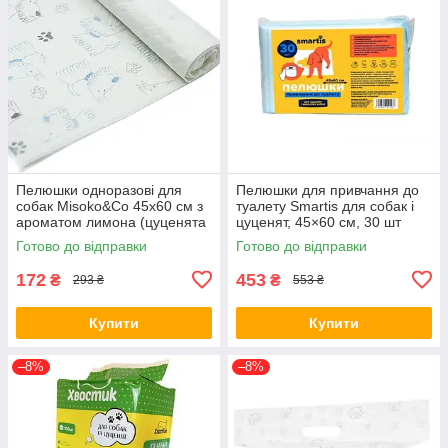
Пелюшки одноразові для
Пелюшки для привчання до
собак Misoko&Co 45х60 см з
туалету Smartis для собак і
ароматом лимона (цуценята
цуценят, 45×60 см, 30 шт
та лапки) 10 штук (63058)
Готово до відправки
Готово до відправки
172
453
₴
₴
293 ₴
553 ₴
Купити
Купити
–8%
–8%