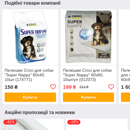
Подібні товари компанії
Пелюшки Croci для собак
Пелюшки Croci для собак
Пелю
"Super Nappy" 60х40,
"Super Nappy" 60х60,
для 
10шт (174771)
10шт/уп (012073)
60х9
150
199
1 6
₴
₴
211 ₴
Купити
Купити
Акційні пропозиції та новинки
–41%
–18%