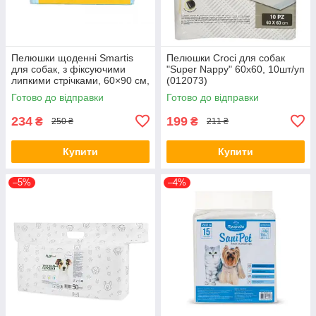
Пелюшки щоденні Smartis
Пелюшки Croci для собак
для собак, з фіксуючими
"Super Nappy" 60х60, 10шт/уп
липкими стрічками, 60×90 см,
(012073)
10 шт
Готово до відправки
Готово до відправки
234
199
₴
₴
250 ₴
211 ₴
Купити
Купити
–5%
–4%