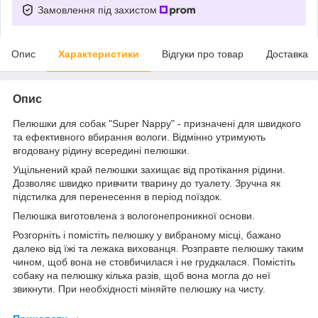
Замовлення під захистом
Опис
Характеристики
Відгуки про товар
Доставка
Опис
Пелюшки для собак "Super Nappy" - призначені для швидкого
та ефективного вбирання вологи. Відмінно утримують
вгодовану рідину всередині пелюшки.
Ущільнений край пелюшки захищає від протікання рідини.
Дозволяє швидко привчити тварину до туалету. Зручна як
підстилка для перенесення в період поїздок.
Пелюшка виготовлена з вологонепроникної основи.
Розгорніть і помістіть пелюшку у вибраному місці, бажано
далеко від їжі та лежака вихованця. Розправте пелюшку таким
чином, щоб вона не стовбичилася і не грудкалася. Помістіть
собаку на пелюшку кілька разів, щоб вона могла до неї
звикнути. При необхідності міняйте пелюшку на чисту.