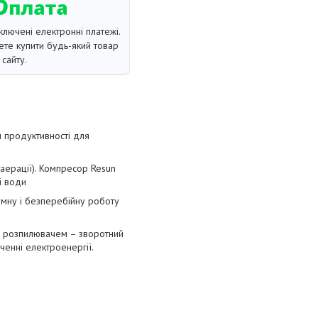
ключені електронні платежі.
те купити будь-який товар
сайту.
м продуктивності для
(аерації). Компресор Resun
ї води
умну і безперебійну роботу
а розпилювачем – зворотний
ченні електроенергії.