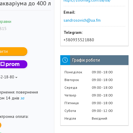
https://zoomag.com.ua/ua/
акваріума до 400 л
sandrosovich@ua.fm
правки
815
+380935521880
пити
Графік роботи
Понеділок
09:00
18:00
52-18-80
Вівторок
09:00
18:00
Середа
09:00
18:00
повернення
Четвер
09:00
18:00
гом 14 днів
за
Пʼятниця
09:00
18:00
Субота
09:00
12:00
Неділя
Вихідний