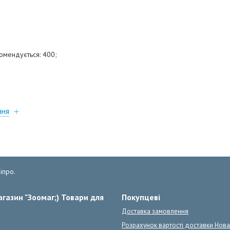
комендується: 400;
ння
іпро.
газин "Зоомаг;) Товари для
Покупцеві
Доставка замовлення
Розрахунок вартості доставки Нов