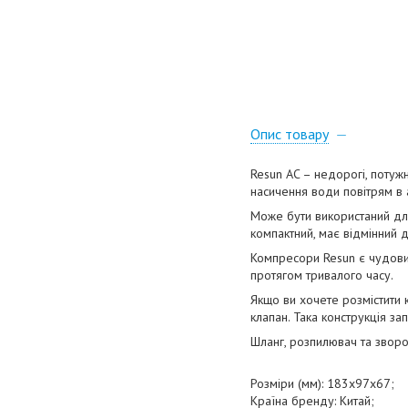
Опис товару
Resun AC – недорогі, потуж
насичення води повітрям в 
Може бути використаний для
компактний, має відмінний 
Компресори Resun є чудови
протягом тривалого часу.
Якщо ви хочете розмістити
клапан. Така конструкція з
Шланг, розпилювач та звор
Розміри (мм): 183x97x67;
Країна бренду: Китай;