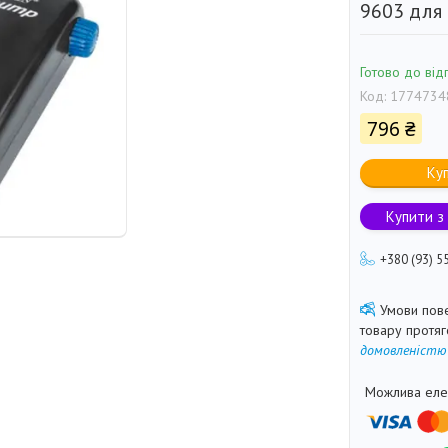
9603 для 
Готово до від
Код:
1774734
796 ₴
Ку
Купити з
+380 (93) 5
товару протя
домовленістю