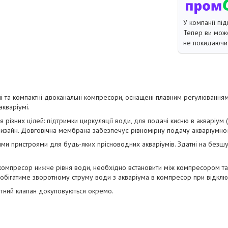
У компанії під
Тепер ви може
не покидаючи 
ні та компактні двоканальні компресори, оснащені плавним регулювання
акваріумі.
 різних цілей: підтримки циркуляції води, для подачі кисню в акваріум 
дизайн. Довговічна мембрана забезпечує рівномірну подачу акваріумно
ми пристроями для будь-яких прісноводних акваріумів. Здатні на безш
 компресор нижче рівня води, необхідно встановити між компресором т
апобігатиме зворотному струму води з акваріума в компресор при відклю
отний клапан докуповуються окремо.