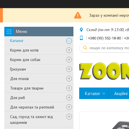
Зараз у компанії нер
Склад (пн-пт 9-13:00, с
+380 (93) 552-18-80
+3
Каталог
Корми для котів
Корми для собак
Гризунам
Для птахів
Товари для тварин
Каталог
Акційні
Для риб
Для черепах та рептилій
Сад, город та захист від
шкідників