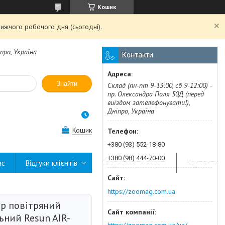
Кошик
ижчого робочого дня (сьогодні).
про, Україна
Контакти
Знайти
Склад (пн-пт 9-13:00, сб 9-12:00) -
пр. Олександра Поля 50Д (перед
виїздом зателефонувати!),
Дніпро, Україна
Кошик
+380 (93) 552-18-80
+380 (98) 444-70-00
ас
Відгуки клієнтів
Сертифікати якості
Контакти
https://zoomag.com.ua
р повітряний
ьний Resun AIR-