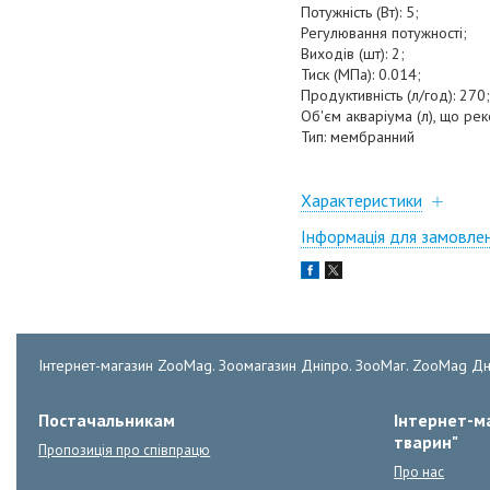
Потужність (Вт): 5;
Регулювання потужності;
Виходів (шт): 2;
Тиск (МПа): 0.014;
Продуктивність (л/год): 270;
Об'єм акваріума (л), що ре
Тип: мембранний
Характеристики
Інформація для замовле
Інтернет-магазин ZooMag. Зоомагазин Дніпро. ЗооМаг. ZooMag Дн
Постачальникам
Інтернет-ма
тварин"
Пропозиція про співпрацю
Про нас