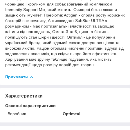
чорницею і кроликом для собак збагачений комплексом
Immunity Support Mix, який містить: Очищені бета-глюкани -
зміцнюють імунітет; Пребіотик Actigen - сприяє росту корисних
бактерій в кишечнику; Антиоксидант SubStar ULTRA з
розмарином - має протизапальні властивості та захищає
клітини від пошкоджень; Омега-3 та 6, цинк та біотин -
поліпшують стан шкіри і шерсті. Оптиміл - це популярний
український бренд, який відомий своєю доступною ціною та
високою якістю. Раціон отримав численні позитивні відгуки від
задоволених власників, що свідчать про його ефективність.
Харчування має зручну таблицю годування, яка містить
рекомендації щодо розміру порцій для тварин.
Приховати
Характеристики
Основні характеристики
Виробник
Optimeal