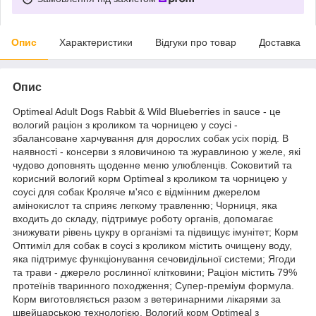
Опис
Характеристики
Відгуки про товар
Доставка
Опис
Optimeal Adult Dogs Rabbit & Wild Blueberries in sauce - це
вологий раціон з кроликом та чорницею у соусі -
збалансоване харчування для дорослих собак усіх порід. В
наявності - консерви з яловичиною та журавлиною у желе, які
чудово доповнять щоденне меню улюбленців. Соковитий та
корисний вологий корм Optimeal з кроликом та чорницею у
соусі для собак Кроляче м'ясо є відмінним джерелом
амінокислот та сприяє легкому травленню; Чорниця, яка
входить до складу, підтримує роботу органів, допомагає
знижувати рівень цукру в організмі та підвищує імунітет; Корм
Оптиміл для собак в соусі з кроликом містить очищену воду,
яка підтримує функціонування сечовидільної системи; Ягоди
та трави - джерело рослинної клітковини; Раціон містить 79%
протеїнів тваринного походження; Супер-преміум формула.
Корм виготовляється разом з ветеринарними лікарями за
швейцарською технологією. Вологий корм Optimeal з