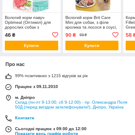
Вологий корм павуч
Вологий корм Brit Care
Корм
Optimeal (Оптиміл) для
Mini для собак, з філе
Fill
дорослих собак з
кролика та лосося в соусі,
Gree
яловичиною та
85 г (*)
мали
46
90
58
₴
₴
93 ₴
журавлиною, 100 г
ягня
г (*)
Купити
Купити
Про нас
99% позитивних з 1215 відгуків за рік
Працює з 09.11.2010
м. Дніпро
Склад (пн-пт 9-13:00, сб 9-12:00) - пр. Олександра Поля
50Д (перед виїздом зателефонувати!), Дніпро, Україна
Контакти
Сьогодні працює з 09:00 до 12:00
Показати весь графік роботи