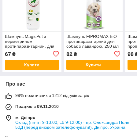
Шампунь MagicPet з
Шампунь FIPROMAX БіО
Шам
перметрином,
протипаразитарний для
прот
протипаразитарний, для
собак з лавандою, 250 мл
проп
собак, 9016, 200 мл
дріб
67
82
98
₴
₴
Купити
Купити
Про нас
99% позитивних з 1212 відгуків за рік
Працює з 09.11.2010
м. Дніпро
Склад (пн-пт 9-13:00, сб 9-12:00) - пр. Олександра Поля
50Д (перед виїздом зателефонувати!), Дніпро, Україна