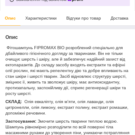
Опис
Характеристики
Відгуки про товар
Доставка
Опис
Фітошампунь FIPROMAX BIO розроблений спеціально для
дбайливого гігієнічного догляду за тваринами. Він не тільки
очищує шерсть і шкіру, але й забезпечує надійний захист від
ектопаразитів. До складу засобу входять екстракти та ефірні
олії рослин, які мають репелентну дію та добре впливають на
стан шкіри і шерсті тварин. Засіб відновлює структуру шерсті,
зміцнює ії, живить та зволожує шкіру, має антиоксидантну,
протизапальну, заспокійливу дії, сприяє регенерації шкіри та
росту шерсті.
СКЛАД:
Олія евкаліпту, олія м'яти, олія лаванди, олія
цитронелли, олія лимону, екстракт полину, екстракт ромашки,
допоміжні речовини.
Застосування:
Змочити шерсть тварини теплою водою.
Шампунь рівномірно розподілити по всій поверхнi тiла
масажними рухами до утворення піни, уникаючи потрапляння