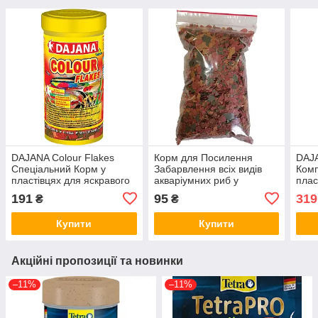
DAJANA Colour Flakes
Корм для Посилення
DAJ
Спеціальний Корм у
Забарвлення всіх видів
Комп
пластівцях для яскравого
акваріумних риб у
плас
забарвлення 250 мл/50 г
пластівцях Dajana
аква
191
95
319
₴
₴
DP002B(5012)
COLOUR FLAKES, на вагу,
мл/1
50 г
Купити
Купити
Акційні пропозиції та новинки
–11%
–11%