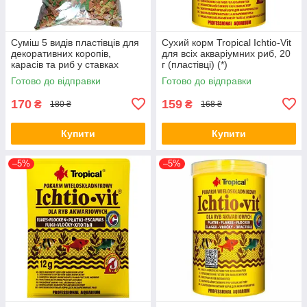
Суміш 5 видів пластівців для
Сухий корм Tropical Ichtio-Vit
декоративних коропів,
для всіх акваріумних риб, 20
карасів та риб у ставках
г (пластівці) (*)
DAJANA POND KOI, на вагу,
Готово до відправки
Готово до відправки
150 г/≈1л
170
159
₴
₴
180 ₴
168 ₴
Купити
Купити
–5%
–5%