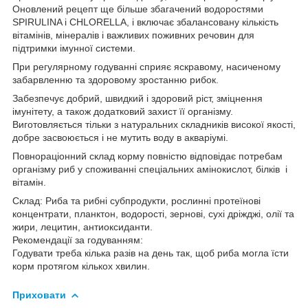
Оновлений рецепт ще більше збагачений водоростями
SPIRULINA і CHLORELLA, і включає збалансовану кількість
вітамінів, мінералів і важливих поживних речовин для
підтримки імунної системи.
При регулярному годуванні сприяє яскравому, насиченому
забарвленню та здоровому зростанню рибок.
Забезпечує добрий, швидкий і здоровий ріст, зміцнення
імунітету, а також додатковий захист її організму.
Виготовляється тільки з натуральних складників високої якості,
добре засвоюється і не мутить воду в акваріумі.
Повнораціонний склад корму повністю відповідає потребам
організму риб у споживанні спеціальних амінокислот, білків і
вітамін.
Склад: Риба та рибні субпродукти, рослинні протеїнові
концентрати, планктон, водорості, зернові, сухі дріжджі, олії та
жири, лецитин, антиоксиданти.
Рекомендації за годуванням:
Годувати треба кілька разів на день так, щоб риба могла їсти
корм протягом кількох хвилин.
Приховати