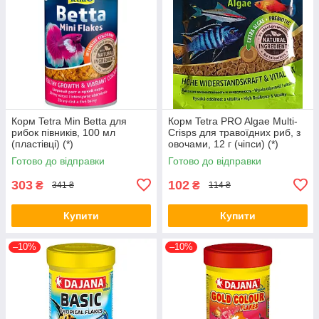
Корм Tetra Min Betta для
Корм Tetra PRO Algae Multi-
рибок півників, 100 мл
Crisps для травоїдних риб, з
(пластівці) (*)
овочами, 12 г (чіпси) (*)
Готово до відправки
Готово до відправки
303
102
₴
₴
341 ₴
114 ₴
Купити
Купити
–10%
–10%