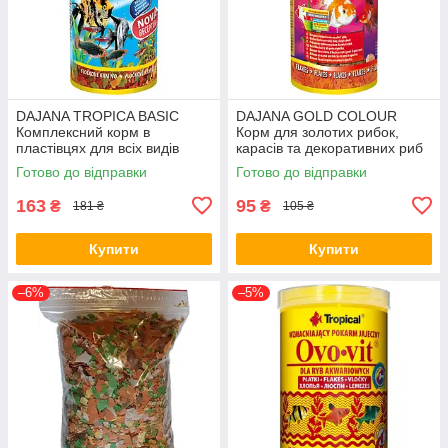
DAJANA TROPICA BASIC
DAJANA GOLD COLOUR
Комплексний корм в
Корм для золотих рибок,
пластівцях для всіх видів
карасів та декоративних риб
акваріумних риб 250 мл/50 г
у пластівцях 100 мл/20 г
Готово до відправки
Готово до відправки
DP000B(5001)
DP004A(5305)
163
95
₴
₴
181 ₴
105 ₴
Купити
Купити
–6%
–5%