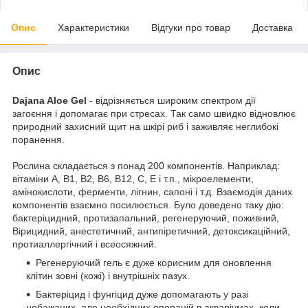
Опис
Характеристики
Відгуки про товар
Доставка
Опис
Dajana Aloe Gel
- відрізняється широким спектром дії
загоєння і допомагає при стресах. Так само швидко відновлює
природний захисний щит на шкірі риб і заживляє неглибокі
поранення.
Рослина складається з понад 200 компонентів. Наприклад:
вітаміни A, B1, B2, B6, B12, C, E і т.п., мікроелементи,
амінокислоти, ферменти, лігнин, сапоні і т.д. Взаємодія даних
компонентів взаємно посилюється. Було доведено таку дію:
бактеріцидний, протизапальний, регенеруючий, поживний,
Вірицидний, анестетичний, антипіретичний, детоксикаційний,
протиаллергічний і всеосяжний.
Регенеруючий гель є дуже корисним для оновлення
клітин зовні (кожі) і внутрішніх пазух.
Бактеріцид і фунгіцид дуже допомагають у разі
небажаних, але необхідних операцій в акваріумах, коли