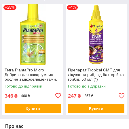
–25%
–4%
Tetra PlantaPro Micro
Препарат Tropical CMF для
Добриво для акваріумних
лікування риб, від бактерій та
рослин з мікроелементами,
грибів, 50 мл (*)
250 мл на 2000 л,
Готово до відправки
Готово до відправки
297401/240544
346
247
₴
₴
460 ₴
257 ₴
Купити
Купити
Про нас