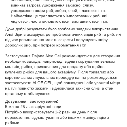
виникає загроза ушкодження захисної слизу,
ушкодження шкіри риб, зябра, очей, плавників і т.п.
Найчастіше це трапляється у імпортованих риб, які
лікуються, часто виловлюються, виставляються і т.п.
Дуже добрі результати було зроблено завдяки використанню
Алої Віри в акваріумі, де проблематичних видів риб та риб, які
під час розмноження мають секрети і порушують шкіру
дорослих риб, при потребі iкрометання і т.п.
Застосування Dajana Aleo Gel рекомендується для створення
необхідних заходів, наприклад, відлів і сортування великих
мальків, рибок, призначених для продажу або щойно
куплених рибок для вашого акваріуму. Після тривалих або
короткочасних лікувальних процедур ванна рекомендується
застосовувати АLОЕ GEL, щоб пошкоджені або уражені місця
на тілі повністю зажили і відновилася захисна слиз, а стан
організму стабілізувався.
Дозування і застосування:
5 мл на 25 л акваріумної води.
Потрібно використовувати 1-2 рази на день після
перевезення, відлаштування або іншими маніпуляцію з
рибами.