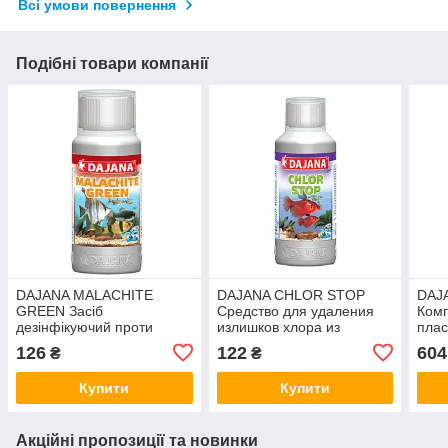
Всі умови повернення
Подібні товари компанії
DAJANA MALACHITE
DAJANA CHLOR STOP
DAJ
GREEN Засіб
Средство для удаления
Комп
дезінфікуючий проти
излишков хлора из
плас
шкірних паразитів у
водопроводной воды 100
аква
126
122
604
₴
₴
акваріумних риб 100 мл
мл DP532A(D043)
мл/2
DP503A(D050)
Купити
Купити
Акційні пропозиції та новинки