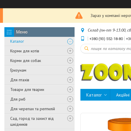
Зараз у компанії нер
Склад (пн-пт 9-13:00, с
+380 (93) 552-18-80
+3
Каталог
Корми для котів
Корми для собак
Гризунам
Для птахів
Товари для тварин
Каталог
Акційні
Для риб
Для черепах та рептилій
Сад, город та захист від
шкідників