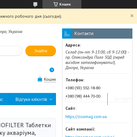
Кошик
ижчого робочого дня (сьогодні).
про, Україна
Контакти
Знайти
Склад (пн-пт 9-13:00, сб 9-12:00) -
пр. Олександра Поля 50Д (перед
виїздом зателефонувати!),
Дніпро, Україна
Кошик
+380 (93) 552-18-80
+380 (98) 444-70-00
ас
Відгуки клієнтів
Сертифікати якості
Контакти
https://zoomag.com.ua
IOFILTER Таблетки
ку акваріума,