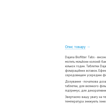
Опис товару
Dajana Biofilter Tabs - висо
містить мільйони колоній ба
кількох годин. Таблетки Daj
фільтраційних вставок. Ефе
середовищем усередині фі
Дозування - початкова доза
таблетки, для великого філ
підтримує, для декоративни
Звертаємо вашу увагу на те,
температура знижують їхню 