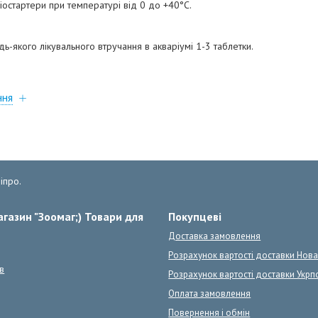
іостартери при температурі від 0 до +40°C.
дь-якого лікувального втручання в акваріумі 1-3 таблетки.
ння
іпро.
газин "Зоомаг;) Товари для
Покупцеві
Доставка замовлення
Розрахунок вартості доставки Нов
в
Розрахунок вартості доставки Укрп
Оплата замовлення
Повернення і обмін