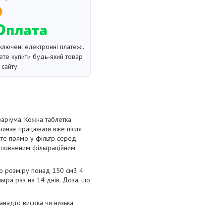
ключені електронні платежі.
те купити будь-який товар
сайту.
кваріума. Кожна таблетка
починає працювати вже після
авте прямо у фільтр серед
наповненим фільтраційним
го розміру понад 150 см3 4
ьтра раз на 14 днів. Доза, що
Занадто висока чи низька