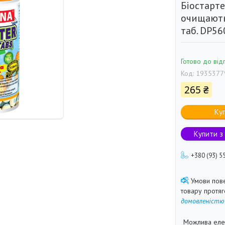
Біостарте
очищають
таб. DP56
Готово до від
Код:
1935377
265 ₴
Ку
Купити з
+380 (93) 5
товару протя
домовленістю