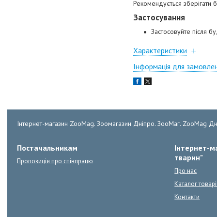
Рекомендується зберігати б
Застосування
Застосовуйте після бу
Характеристики
Інформація для замовле
Інтернет-магазин ZooMag. Зоомагазин Дніпро. ЗооМаг. ZooMag Дн
Постачальникам
Інтернет-ма
тварин"
Пропозиція про співпрацю
Про нас
Каталог товарі
Контакти