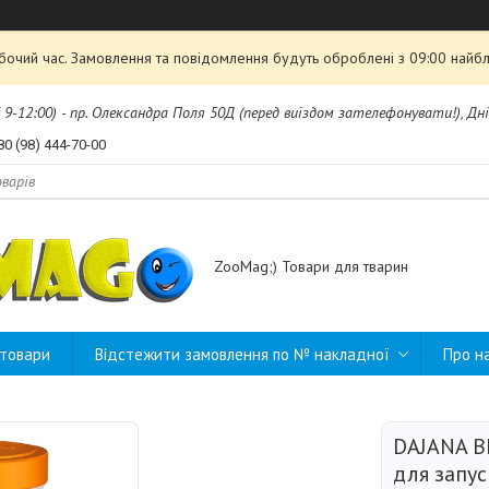
обочий час. Замовлення та повідомлення будуть оброблені з 09:00 найбл
б 9-12:00) - пр. Олександра Поля 50Д (перед виїздом зателефонувати!), Дні
80 (98) 444-70-00
ZooMag;) Товари для тварин
 товари
Відстежити замовлення по № накладної
Про н
DAJANA B
для запус