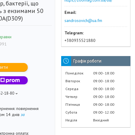
https://zoomag.com.ua/ua/
р, бактерії, що
 з ензимами 50
0A(D309)
sandrosovich@ua.fm
правки
+380935521880
991
Графік роботи
пити
Понеділок
09:00
18:00
Вівторок
09:00
18:00
Середа
09:00
18:00
52-18-80
Четвер
09:00
18:00
Пʼятниця
09:00
18:00
повернення
Субота
09:00
12:00
гом 14 днів
за
Неділя
Вихідний