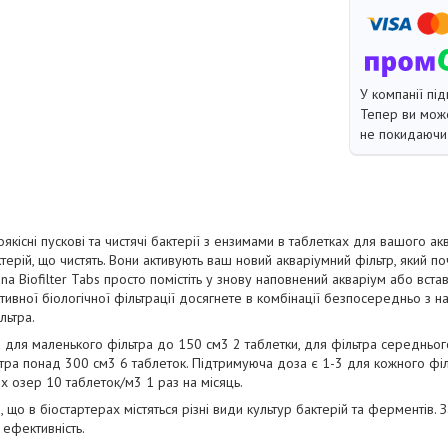
У компанії під
Тепер ви може
не покидаючи 
коякісні пускові та чистячі бактерії з ензимами в таблетках для вашого а
ктерій, що чистять. Вони активують ваш новий акваріумний фільтр, який 
ana Biofilter Tabs просто помістіть у знову наповнений акваріум або вст
ктивної біологічної фільтрації досягнете в комбінації безпосередньо з 
льтра.
 для маленького фільтра до 150 см3 2 таблетки, для фільтра середньо
ьтра понад 300 см3 6 таблеток. Підтримуюча доза є 1-3 для кожного філ
х озер 10 таблеток/м3 1 раз на місяць.
 що в біостартерах містяться різні види культур бактерій та ферментів. 
ефективність.