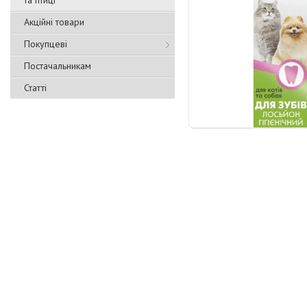
та птиці
Акційні товари
Покупцеві
Постачальникам
Статті