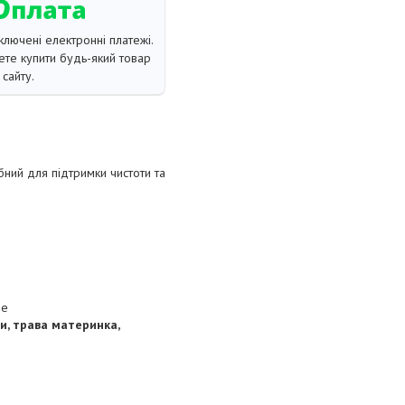
ключені електронні платежі.
те купити будь-який товар
сайту.
бний для підтримки чистоти та
ше
зи, трава материнка,