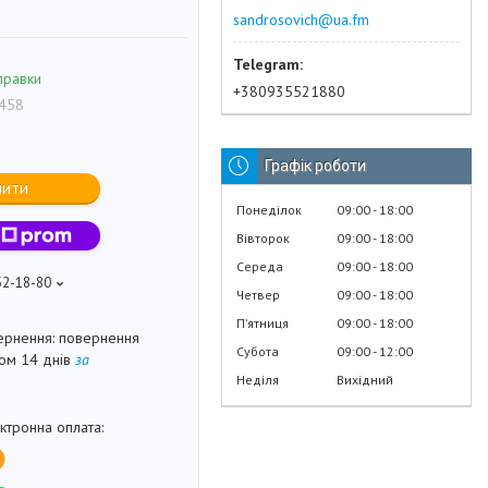
sandrosovich@ua.fm
правки
+380935521880
458
Графік роботи
пити
Понеділок
09:00
18:00
Вівторок
09:00
18:00
Середа
09:00
18:00
52-18-80
Четвер
09:00
18:00
Пʼятниця
09:00
18:00
повернення
Субота
09:00
12:00
гом 14 днів
за
Неділя
Вихідний