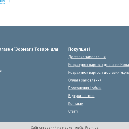
ння
газин "Зоомаг;) Товари для
Покупцеві
Доставка замовлення
Розрахунок вартості доставки Нов
в
Розрахунок вартості доставки Укрп
Оплата замовлення
Повернення і обмін
Відгуки клієнтів
Контакти
Статті
Сайт створений на маркетплейсі
Prom.ua