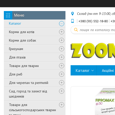
Склад (пн-пт 9-13:00, с
+380 (93) 552-18-80
+3
Каталог
Корми для котів
Корми для собак
Гризунам
Для птахів
Товари для тварин
Каталог
Акційні
Для риб
Для черепах та рептилій
Сад, город та захист від
шкідників
Товари для
сільськогосподарських тварин