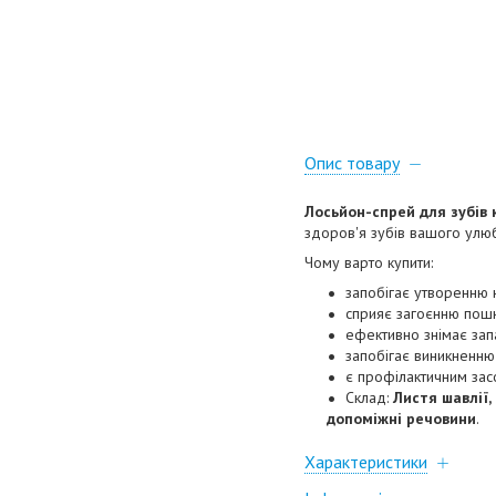
Опис товару
Лосьйон-спрей для зубів 
здоров'я зубів вашого улю
Чому варто купити:
запобігає утворенню 
сприяє загоєнню пош
ефективно знімає зап
запобігає виникненню
є профілактичним засо
Склад:
Листя шавлії,
допоміжні речовини
.
Характеристики