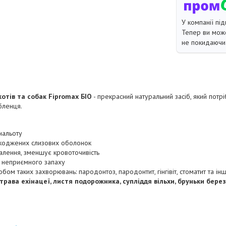
У компанії під
Тепер ви може
не покидаючи 
котів та собак Fipromax БІО
- прекрасний натуральний засіб, який потрі
бленця.
нальоту
коджених слизових оболонок
алення, зменшує кровоточивість
 неприємного запаху
бом таких захворювань: пародонтоз, пародонтит, гінгівіт, стоматит та ін
 трава ехінацеї, листя подорожника, супліддя вільхи, бруньки бере