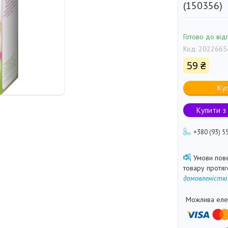
(150356)
Готово до від
Код:
2022665
59 ₴
Ку
Купити з
+380 (93) 5
товару протя
домовленістю