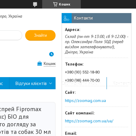
Кошик
про, Україна
Контакти
Знайти
Склад (пн-пт 9-13:00, сб 9-12:00) -
пр. Олександра Поля 50Д (перед
виїздом зателефонувати!),
Дніпро, Україна
Кошик
+380 (93) 552-18-80
+380 (98) 444-70-00
ас
Відгуки клієнтів
Сертифікати якості
Контакти
https://zoomag.com.ua
спрей Fipromax
с) БІО для
https://zoomag.com.ua/ua/
ого догляду за
тів та собак 30 мл