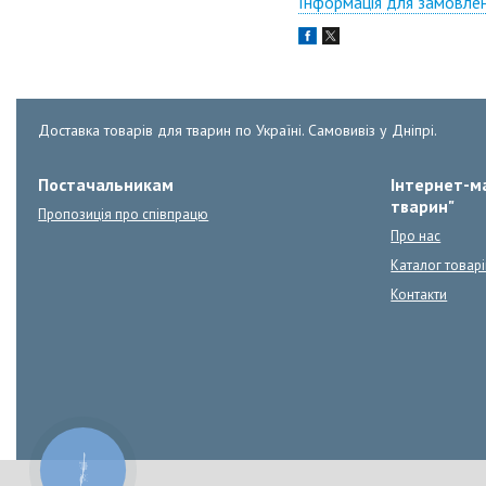
Інформація для замовле
Доставка товарів для тварин по Україні. Самовивіз у Дніпрі.
Постачальникам
Інтернет-ма
тварин"
Пропозиція про співпрацю
Про нас
Каталог товарі
Контакти
КНОПКА
ЗВ'ЯЗКУ