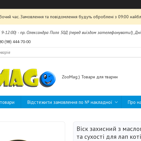
обочий час. Замовлення та повідомлення будуть оброблені з 09:00 найбл
б 9-12:00) - пр. Олександра Поля 50Д (перед виїздом зателефонувати!), Дні
80 (98) 444-70-00
ZooMag;) Товари для тварин
 товари
Відстежити замовлення по № накладної
Про н
Віск захисний з масл
та сухості для лап кот