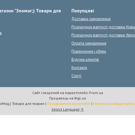
газин "Зоомаг;) Товари для
Покупцеві
Доставка замовлення
Розрахунок вартості доставки Нов
в
Розрахунок вартості доставки Укрп
Оплата замовлення
Повернення і обмін
Відгуки клієнтів
Контакти
Статті
Сайт створений на маркетплейсі
Prom.ua
Продавець на Bigl.ua
ZooMag;) Товари для тварин |
Поскаржитися на контент
|
Політика конфіденційно
Select Language
▼