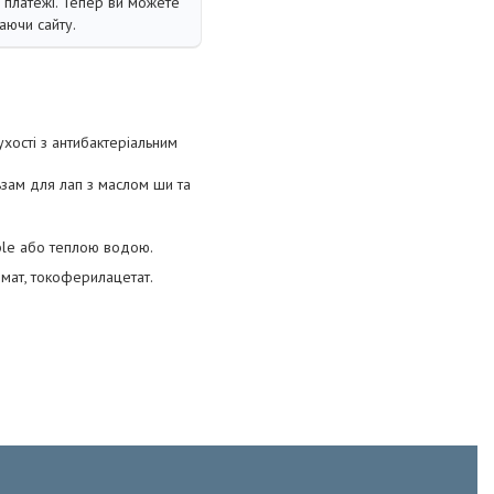
і платежі. Тепер ви можете
аючи сайту.
хості з антибактеріальним
льзам для лап з маслом ши та
bble або теплою водою.
омат, токоферилацетат.