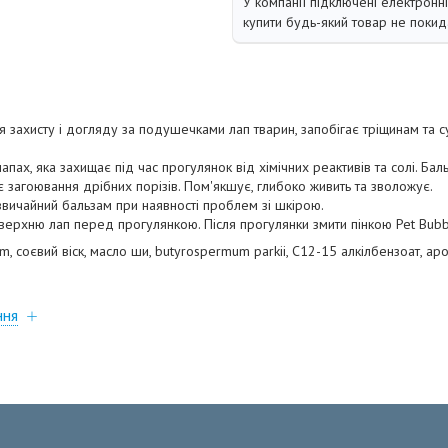
У компанії підключені електронн
купити будь-який товар не покид
 захисту і догляду за подушечками лап тварин, запобігає тріщинам та су
апах, яка захищає під час прогулянок від хімічних реактивів та солі. Ба
загоювання дрібних порізів. Пом'якшує, глибоко живить та зволожує.
вичайний бальзам при наявності проблем зі шкірою.
оверхню лап перед прогулянкою. Після прогулянки змити пінкою Pet Bu
m, соєвий віск, масло ши, butyrospermum parkii, С12-15 алкілбензоат, ар
ння