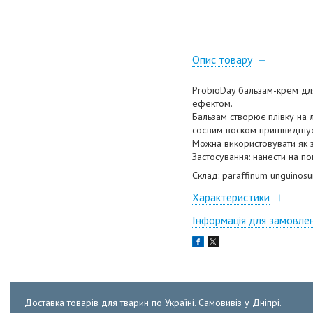
Опис товару
ProbioDay бальзам-крем для
ефектом.
Бальзам створює плівку на л
соєвим воском пришвидшує 
Можна використовувати як з
Застосування: нанести на п
Склад: paraffinum unguinosu
Характеристики
Інформація для замовле
Доставка товарів для тварин по Україні. Самовивіз у Дніпрі.