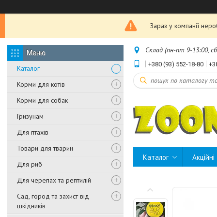
Зараз у компанії нер
Склад (пн-пт 9-13:00, с
+380 (93) 552-18-80
+3
Каталог
Корми для котів
Корми для собак
Гризунам
Для птахів
Товари для тварин
Каталог
Акційні
Для риб
Для черепах та рептилій
Сад, город та захист від
шкідників