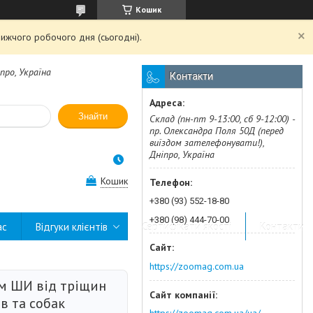
Кошик
ижчого робочого дня (сьогодні).
про, Україна
Контакти
Знайти
Склад (пн-пт 9-13:00, сб 9-12:00) -
пр. Олександра Поля 50Д (перед
виїздом зателефонувати!),
Дніпро, Україна
Кошик
+380 (93) 552-18-80
+380 (98) 444-70-00
ас
Відгуки клієнтів
Сертифікати якості
Контакти
https://zoomag.com.ua
ом ШИ від тріщин
ів та собак