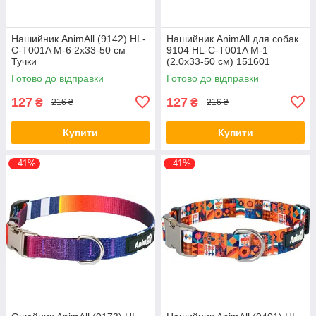
Нашийник AnimAll (9142) HL-
Нашийник AnimAll для собак
C-T001A M-6 2x33-50 см
9104 HL-C-T001A M-1
Тучки
(2.0х33-50 см) 151601
Готово до відправки
Готово до відправки
127
127
₴
₴
216 ₴
216 ₴
Купити
Купити
–41%
–41%