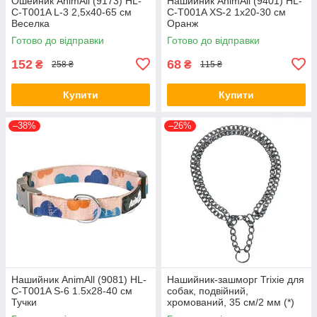
Ошейник AnimAll (9173) HL-
Нашийник AnimAll (9401) HL-
C-T001A L-3 2,5x40-65 см
C-T001A XS-2 1x20-30 см
Веселка
Оранж
Готово до відправки
Готово до відправки
152
68
₴
₴
258 ₴
115 ₴
Купити
Купити
–38%
–26%
Нашийник AnimAll (9081) HL-
Нашийник-зашморг Trixie для
C-T001A S-6 1.5x28-40 см
собак, подвійний,
Тучки
хромований, 35 см/2 мм (*)