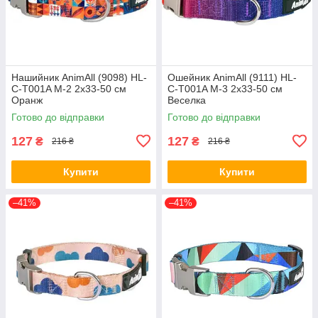
Нашийник AnimAll (9098) HL-
Ошейник AnimAll (9111) HL-
C-T001A M-2 2x33-50 см
C-T001A M-3 2x33-50 см
Оранж
Веселка
Готово до відправки
Готово до відправки
127
127
₴
₴
216 ₴
216 ₴
Купити
Купити
–41%
–41%