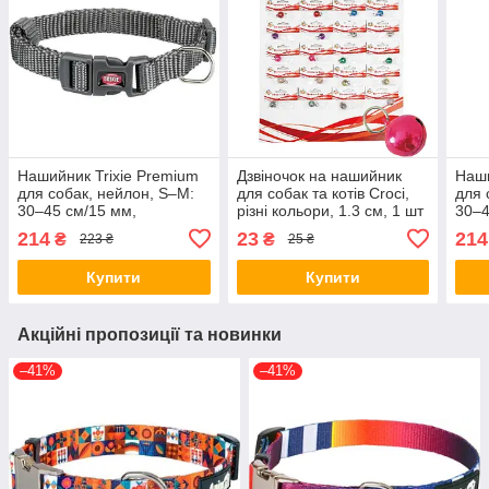
Нашийник Trixie Premium
Дзвіночок на нашийник
Наши
для собак, нейлон, S–M:
для собак та котів Croci,
для 
30–45 см/15 мм,
різні кольори, 1.3 см, 1 шт
30–4
графітовий (*)
(*)
214
23
214
₴
₴
223 ₴
25 ₴
Купити
Купити
Акційні пропозиції та новинки
–41%
–41%