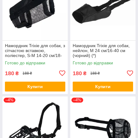
Намордник Trixie для собак, з
Намордник Trixie для собак,
сітчастою вставкою,
нейлон, M 24 см/16-40 см
поліестер, S-M 14-20 см/18-
(чорний) (*)
39 см (чорний) (*)
Готово до відправки
Готово до відправки
180
180
₴
₴
188 ₴
188 ₴
Купити
Купити
–4%
–4%