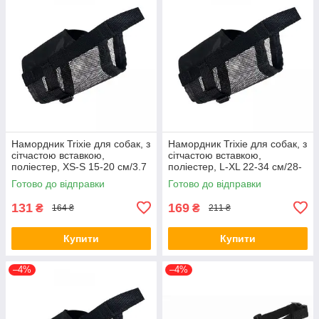
Намордник Trixie для собак, з
Намордник Trixie для собак, з
сітчастою вставкою,
сітчастою вставкою,
поліестер, XS-S 15-20 см/3.7
поліестер, L-XL 22-34 см/28-
см (чорний) (*)
46 см (чорний) (*)
Готово до відправки
Готово до відправки
131
169
₴
₴
164 ₴
211 ₴
Купити
Купити
–4%
–4%