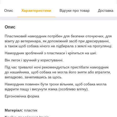
Опис
Характеристики
Відгуки про товар
Доставка
Опис
Пластиковий намордник потрібен для безпеки оточуючих, для
візиту до ветеринара, як допоміжний засіб при дресируванні,
а також щоб собака нічого не підбирала з землі на прогулянці.
Намордник зроблений з пластмаси і кріпиться на шиї.
Він легок і зручний у користуванні.
Під час тривалої ночі рекомендується пристібати намордник
до нашийника, щоб собака не могла його зняти або втратити,
випадково, зачепившись за щось.
Намордник повинен бути трохи вільним, щоб собака могла
відкрити пащу і висунути язика (особливо влітку).
Ергономічна форма
Матеріал:
пластик