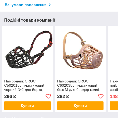
Всі умови повернення
Подібні товари компанії
Намордник CROCI
Намордник CROCI
Нам
C5020186 пластиковий
C6020385 пластиковий
ней
чорний №2 для йорка,
беж M для бордер коллі,
сенб
папильона, карликового
10х6х6х40см
23х
296
282
148
₴
₴
пуделя 45х5х6 см
Купити
Купити