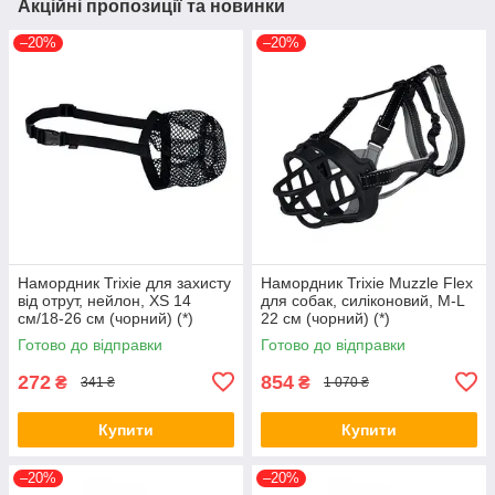
Акційні пропозиції та новинки
–20%
–20%
Намордник Trixie для захисту
Намордник Trixie Muzzle Flex
від отрут, нейлон, XS 14
для собак, силіконовий, M-L
см/18-26 см (чорний) (*)
22 см (чорний) (*)
Готово до відправки
Готово до відправки
272
854
₴
₴
341 ₴
1 070 ₴
Купити
Купити
–20%
–20%