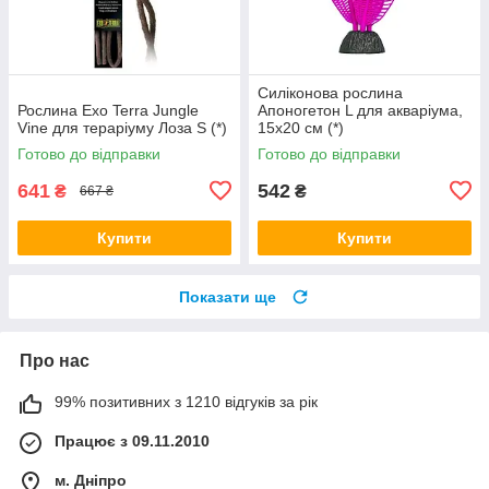
Силіконова рослина
Рослина Exo Terra Jungle
Апоногетон L для акваріума,
Vine для тераріуму Лоза S (*)
15х20 см (*)
Готово до відправки
Готово до відправки
641
542
₴
₴
667 ₴
Купити
Купити
Показати ще
Про нас
99% позитивних з 1210 відгуків за рік
Працює з 09.11.2010
м. Дніпро