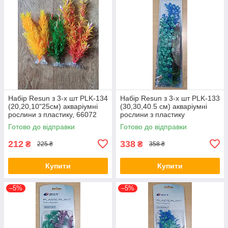
Набір Resun з 3-х шт PLK-134
Набір Resun з 3-х шт PLK-133
(20,20,10"25см) акваріумні
(30,30,40.5 см) акваріумні
рослини з пластику, 66072
рослини з пластику
Готово до відправки
Готово до відправки
212
338
₴
₴
225 ₴
358 ₴
Купити
Купити
–5%
–5%