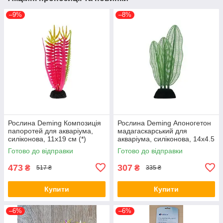
–9%
–8%
Рослина Deming Композиція
Рослина Deming Апоногетон
папоротей для акваріума,
мадагаскарський для
силіконова, 11х19 см (*)
акваріума, силіконова, 14х4.5
см (*)
Готово до відправки
Готово до відправки
473
307
₴
₴
517 ₴
335 ₴
Купити
Купити
–6%
–6%