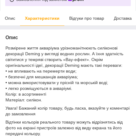
Опис
Характеристики
Відгуки про товар
Доставка
Опис
Розмірене життя акваріума урізноманітнюють силіконові
декорації Deming у вигляді водних рослин. А їхня здатність
світитися у темряві створить «Вау-ефект». Окрім
оригінальності ідеї, декорації Deming мають такі переваги:
• не впливають на перемерти води;
• безпечні для мешканців акваріума;
• можна використовувати у прісній та морській воді;
• легко розміщуються в акваріумі.
Колір: в асортименті
Матеріал: силікон.
Увага! Бажаний колір товару, будь ласка, вказуйте у коментарі
до замовлення
Відтінки кольорів реального товару можуть відрізнятись від
фото на екрані пристроїв залежно від виду екрана та його
передачі кольору.