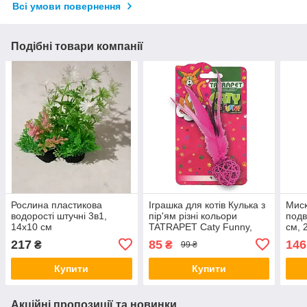
Всі умови повернення
Подібні товари компанії
Рослина пластикова
Іграшка для котів Кулька з
Миск
водорості штучні 3в1,
пір'ям різні кольори
подв
14х10 см
TATRAPET Caty Funny,
см, 
4.5х14 см (*)
коль
217
85
146
₴
₴
99 ₴
Купити
Купити
Акційні пропозиції та новинки