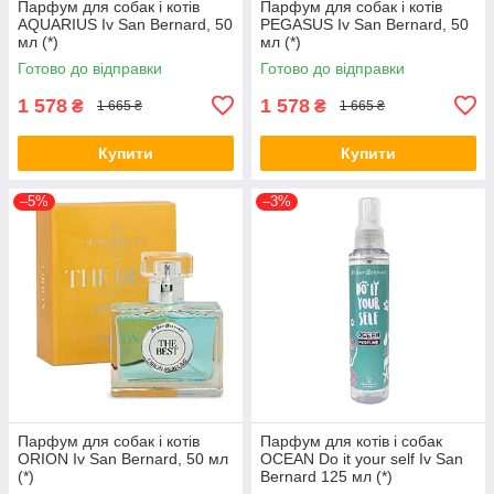
Парфум для собак і котів
Парфум для собак і котів
AQUARIUS Iv San Bernard, 50
PEGASUS Iv San Bernard, 50
мл (*)
мл (*)
Готово до відправки
Готово до відправки
1 578
1 578
₴
₴
1 665 ₴
1 665 ₴
Купити
Купити
–5%
–3%
Парфум для собак і котів
Парфум для котів і собак
ORION Iv San Bernard, 50 мл
OCEAN Do it your self Iv San
(*)
Bernard 125 мл (*)