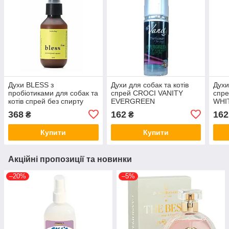
Духи BLESS з
Духи для собак та котів
Духи
пробіотиками для собак та
спрей CROCI VANITY
спр
котів спрей без спирту
EVERGREEN
WHI
Неповторний Нарцис
ВІЧНОЗЕЛЕНЫЙ, 30 мл
МУС
368
162
162
₴
₴
ProbioDay 100 мл
C3080666
Купити
Купити
Акційні пропозиції та новинки
–20%
–5%