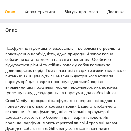
Опис
Характеристики
Відгуки про товар
Доставка
Опис
Парфуми для домашніх вихованців – це зовсім не розкіш, а
повсякденна необхідність, адже природний запах вовни
собаки чи кота не можна назвати приємним. Особливо
відчувається різкий та стійкий запах у собак великих та
довгошерстих порід. Тому власників тварин завжди хвилювало
питання: як із цим бути? Сучасна індустрія косметики та
парфумерії для тварин пропонує ідеальний варіант
вирішення цієї проблеми: якісна парфумерія, яка включає
туалетну воду, дезодоранти та парфуми для собак і кішок.
Croci Vanity - прекрасні парфуми для тварин, які надають
приємного та стійкого аромату вовни Вашого улюбленого
вихованця. У парфуми додані спеціальні парфумерні
аромати, абсолютно безпечні для тварин і людей. Як
правило, парфуми мають фруктові чи свіжі трав'яні запахи.
Духи для собак і кішок Gill's випускаються в невеликих