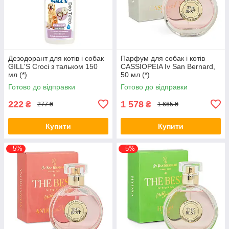
Дезодорант для котів і собак
Парфум для собак і котів
GILL'S Croci з тальком 150
CASSIOPEIA Iv San Bernard,
мл (*)
50 мл (*)
Готово до відправки
Готово до відправки
222
1 578
₴
₴
277 ₴
1 665 ₴
Купити
Купити
–5%
–5%