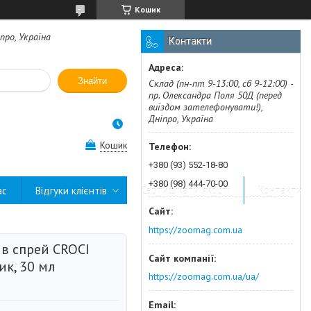
Кошик
про, Україна
Контакти
Знайти
Склад (пн-пт 9-13:00, сб 9-12:00) -
пр. Олександра Поля 50Д (перед
виїздом зателефонувати!),
Дніпро, Україна
Кошик
+380 (93) 552-18-80
+380 (98) 444-70-00
ас
Відгуки клієнтів
Сертифікати якості
Контакти
https://zoomag.com.ua
ів спрей CROCI
ик, 30 мл
https://zoomag.com.ua/ua/