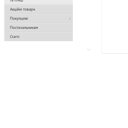
та птиці
Акційні товари
Покупцеві
Постачальникам
Статті