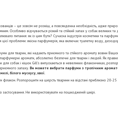
ванців – це зовсім не розкіш, а повсякденна необхідність, адже приро
мним. Особливо відчувається різкий та стійкий запах у собак великих та
илювало питання: як із цим бути? Сучасна індустрія косметики та парфум
я цієї проблеми: якісна парфумерія, яка включає туалетну воду, дезодо
арфуми для тварин, які надають приємного та стійкого аромату вовни Ваш
 парфумерні аромати, абсолютно безпечні для тварин і людей. Як прави
ухи для собак і кішок Gill's випускаються в невеликих флакончиках, розп
приємного запаху.
Ви можете вибрати парфуми з тропічним аромато
лі, білого мускусу, хвої.
ити флакон. Розпорошити на шерсть тварини на відстані приблизно 20-25 
го застосування. Не використовувати на пошкодженій шкірі.