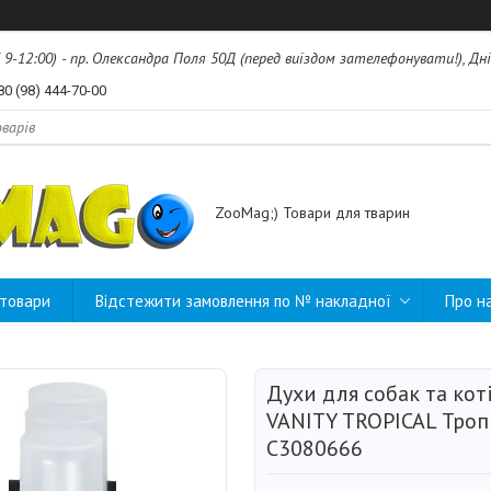
б 9-12:00) - пр. Олександра Поля 50Д (перед виїздом зателефонувати!), Дні
80 (98) 444-70-00
ZooMag;) Товари для тварин
 товари
Відстежити замовлення по № накладної
Про н
Духи для собак та кот
VANITY TROPICAL Троп
C3080666