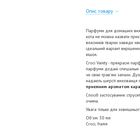
Опис товару
Парфуми для домашніх вихо
кота не можна назвати приє
власників тварин завжди хв
ідеальний варіант вирішенн
кішок.
Croci Vanity - прекрасні п
парфуми додані спеціальні
чи свіжі трав'яні запахи. Д
надають шерсті вихованця 
приємним ароматом караме
Спосіб застосування: струс
очима.
Увага: тільки для зовнішньо
Об'єм: 30 мл
Croci, Італія