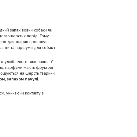
дний запах вовни собаки чи
 довгошерстих порід. Тому
ерії для тварин пропонує
ранти та парфуми для собак і
ого улюбленого вихованця. У
ло, парфуми мають фруктові
орошуються на шерсть тварини,
м, запахом пачулі,
см, уникаючи контакту з