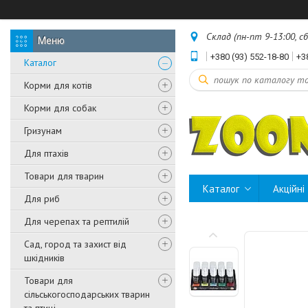
Склад (пн-пт 9-13:00, с
+380 (93) 552-18-80
+3
Каталог
Корми для котів
Корми для собак
Гризунам
Для птахів
Товари для тварин
Каталог
Акційні
Для риб
Для черепах та рептилій
Сад, город та захист від
шкідників
Товари для
сільськогосподарських тварин