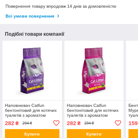
Повернення товару впродовж 14 днів за домовленістю
Всі умови повернення
Подібні товари компанії
Наповнювач Catfun
Наповнювач Catfun
Бент
бентонітовий для котячих
бентонітовий для котячих
Мурк
туалетів з ароматом
туалетів з ароматом
туал
лаванди 5 л (*)
дитячої присипки 5 л (*)
(0.8-
282
282
159
₴
₴
294 ₴
294 ₴
Купити
Купити