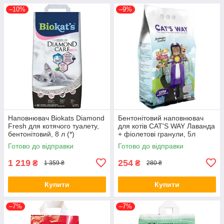
–10%
–9%
Наповнювач Biokats Diamond
Бентонітовий наповнювач
Fresh для котячого туалету,
для котів CAT'S WAY Лаванда
бентонітовий, 8 л (*)
+ фіолетові гранули, 5л
Готово до відправки
Готово до відправки
1 219
254
₴
₴
1 359 ₴
280 ₴
Купити
Купити
–7%
–7%