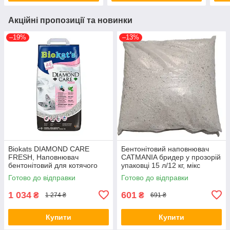
Акційні пропозиції та новинки
–19%
–13%
Biokats DIAMOND CARE
Бентонітовий наповнювач
FRESH, Наповнювач
CATMANIA бридер у прозорій
бентонітовий для котячого
упаковці 15 л/12 кг, мікс
туалету, 8 л (613260)
ароматів (*)
Готово до відправки
Готово до відправки
1 034
601
₴
₴
1 274 ₴
691 ₴
Купити
Купити