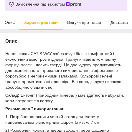
Замовлення під захистом
Опис
Характеристики
Відгуки про товар
Доставка
Опис
Наповнювач CAT'S WAY забезпечує більш комфортний і
екологічний вміст розплідника. Гранули мають компактну
форму, плоскі і досить тверді. Це дає чудову продуктивність
для економічного і тривалого використання з ефективною
боротьбою з неприємними запахами. Кольорові зелені
гранули ароматизовані алое віра. Він володіє дуже високою
абсорбційною здатністю.
Склад:
Ентоніт (природний мінерал) має здатність набухати,
коли потрапляє в вологу.
Рекомендації використання:
1. Потрібно наповнити чистий лоток для туалету
наповнювачем рівномірним шаром близько 7 см;
2) Розроблені комки та тверді відходи треба щоденно