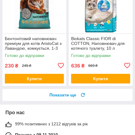
Бентонітовий наповнювач
Biokats Classic FIOR di
преміум для котів AristoCat з
COTTON, Наповнювач для
Лавандою, комкується, 1-3
котячого туалету, 10 л
мм, 5 л/4 кг
(613620)
Готово до відправки
Готово до відправки
230
636
₴
₴
245 ₴
669 ₴
Купити
Купити
Показати ще
Про нас
99% позитивних з 1212 відгуків за рік
Працює з 09.11.2010