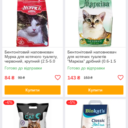
Бентонітовий наповнювач
Бентонітовий наповнювач
Мурка для котячого туалету,
для котячих туалетів
червоний, крупний (2.5-5.0
"Маркіза" дрібний (0.6-1.5
мм), 2 кг/3 л
мм) 5 кг
Готово до відправки
Готово до відправки
84
143
₴
₴
90 ₴
153 ₴
Купити
Купити
–6%
–5%