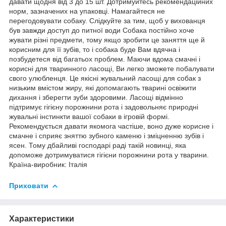
давати щодня від 3 до 15 шт. Дотримуйтесь рекомендаційних
норм, зазначених на упаковці. Намагайтеся не
перегодовувати собаку. Слідкуйте за тим, щоб у вихованця
був завжди доступ до питної води Собака постійно хоче
жувати різні предмети, тому якщо зробити це заняття ще й
корисним для її зубів, то і собака буде Вам вдячна і
позбудетеся від багатьох проблем. Маючи вдома смачні і
корисні для тваринного ласощі, Ви легко зможете побалувати
свого улюбленця. Це якісні жувальний ласощі для собак з
низьким вмістом жиру, які допомагають тварині освіжити
дихання і зберегти зуби здоровими. Ласощі відмінно
підтримує гігієну порожнини рота і задовольняє природні
жувальні інстинкти вашої собаки в ігровій формі.
Рекомендується давати якомога частіше, воно дуже корисне і
смачне і сприяє зняттю зубного каменю і зміцненню зубів і
ясен. Тому дбайливі господарі раді такій новинці, яка
допоможе дотримуватися гігієни порожнини рота у тварини.
Країна-виробник: Італія
Приховати
Характеристики