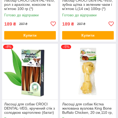
Ласощі CROCI DENTAL-VEG,
Ласощі CROCI DENTAL-VEG,
рол з арахісом, кокосом та
зубна щітка з зеленим чаєм і
м'ятою 100 гр (*)
м'ятою L(14 см) 100гр (*)
Готово до відправки
Готово до відправки
189
189
₴
₴
207 ₴
207 ₴
Купити
Купити
–8%
–5%
Ласощі для собак CROCI
Ласощі для собак Кістка
DENTAL-VEG, кручений стік з
жилована вузлова King Bone
солодкою картоплею (батат)
Buffalo Chicken, 20 см,110 гр,
100 гр (*)
1 шт/уп C1003261