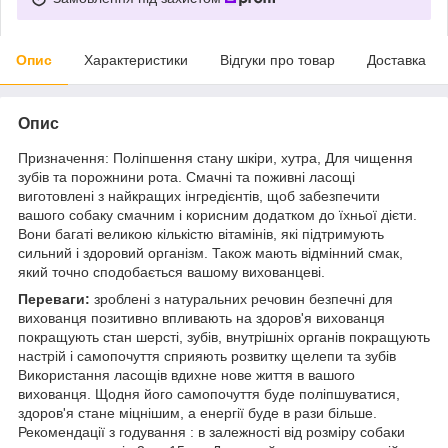
Опис
Характеристики
Відгуки про товар
Доставка
Опис
Призначення: Поліпшення стану шкіри, хутра, Для чищення
зубів та порожнини рота. Смачні та поживні ласощі
виготовлені з найкращих інгредієнтів, щоб забезпечити
вашого собаку смачним і корисним додатком до їхньої дієти.
Вони багаті великою кількістю вітамінів, які підтримують
сильний і здоровий організм. Також мають відмінний смак,
який точно сподобається вашому вихованцеві.
Переваги:
зроблені з натуральних речовин безпечні для
вихованця позитивно впливають на здоров'я вихованця
покращують стан шерсті, зубів, внутрішніх органів покращують
настрій і самопочуття сприяють розвитку щелепи та зубів
Використання ласощів вдихне нове життя в вашого
вихованця. Щодня його самопочуття буде поліпшуватися,
здоров'я стане міцнішим, а енергії буде в рази більше.
Рекомендації з годування : в залежності від розміру собаки