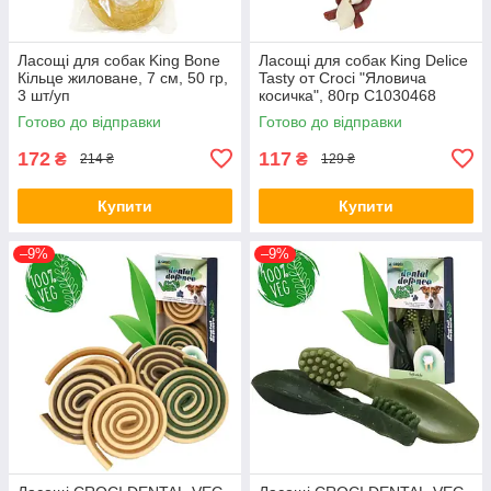
Ласощі для собак King Bone
Ласощі для собак King Delice
Кільце жиловане, 7 см, 50 гр,
Tasty от Croci "Яловича
3 шт/уп
косичка", 80гр C1030468
Готово до відправки
Готово до відправки
172
117
₴
₴
214 ₴
129 ₴
Купити
Купити
–9%
–9%