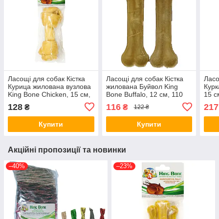
Ласощі для собак Кістка
Ласощі для собак Кістка
Ласо
Курица жилована вузлова
жилована Буйвол King
Курк
King Bone Chicken, 15 см,
Bone Buffalo, 12 см, 110
15 с
60 гр, 1 шт/уп C1003259
гр, 2 шт/уп C6003054
C10
128
116
217
₴
₴
122 ₴
Купити
Купити
Акційні пропозиції та новинки
–40%
–23%