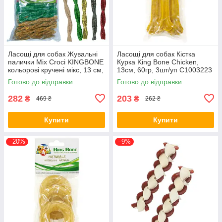
Ласощі для собак Жувальні
Ласощі для собак Кістка
палички Mix Croci KINGBONE
Курка King Bone Chicken,
кольорові кручені мікс, 13 см,
13см, 60гр, 3шт/уп C1003223
100 шт, 800 г C6BI2043
Готово до відправки
Готово до відправки
282
203
₴
₴
469 ₴
262 ₴
Купити
Купити
–20%
–9%