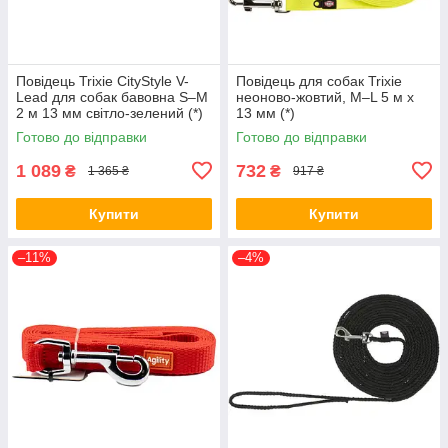
Повідець Trixie CityStyle V-
Повідець для собак Trixie
Lead для собак бавовна S–M
неоново-жовтий, M–L 5 м х
2 м 13 мм світло-зелений (*)
13 мм (*)
Готово до відправки
Готово до відправки
1 089
732
₴
₴
1 365 ₴
917 ₴
Купити
Купити
–11%
–4%