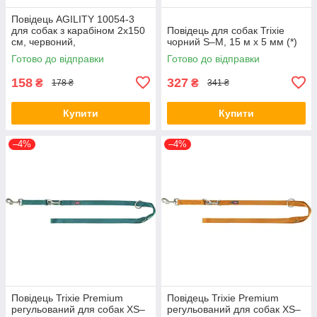
Повідець AGILITY 10054-3
для собак з карабіном 2х150
Повідець для собак Trixie
см, червоний,
чорний S–M, 15 м х 5 мм (*)
4823101316971
Готово до відправки
Готово до відправки
158
327
₴
₴
178 ₴
341 ₴
Купити
Купити
–4%
–4%
Повідець Trixie Premium
Повідець Trixie Premium
регульований для собак XS–
регульований для собак XS–