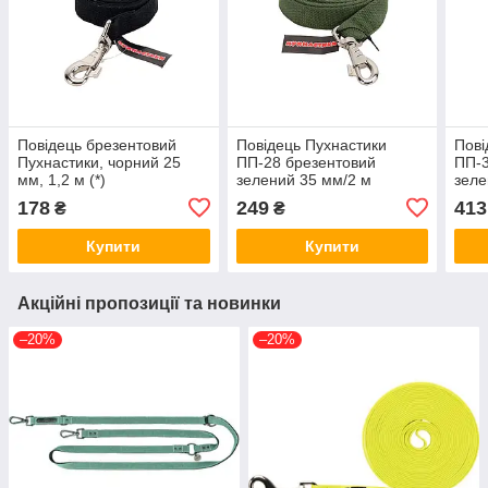
Повідець брезентовий
Повідець Пухнастики
Пові
Пухнастики, чорний 25
ПП-28 брезентовий
ПП-3
мм, 1,2 м (*)
зелений 35 мм/2 м
зеле
178
249
413
₴
₴
Купити
Купити
Акційні пропозиції та новинки
–20%
–20%